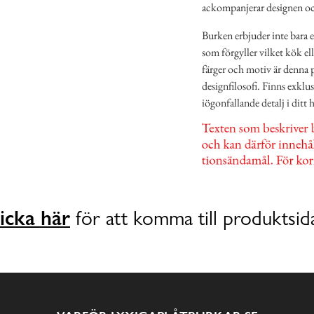
ackompanjerar designen och 
Burken erbjuder inte bara 
som förgyller vilket kök e
färger och motiv är denna p
designfilosofi. Finns exklu
iögonfallande detalj i ditt 
icka här
för att komma till produktsid