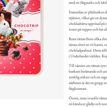
med ett färgstarkt och lekf
Framsidan av plåtburken do
stjärnor, vilket ger en dyna
chokladtårta uppvisad på et
rosett på toppen och har sk
Runt tårtan finns olika ele
tårtan sitter en vit kanin,
chokladpraliner. Detta till
i Underlandet-världen. Kani
Till vänster om tårtan syns 
burkens berättande och unik
snirklig etikett och ett sug
närheten är det en grupp av
färgkontrast.
Överst, strax ovanför tårta
en känsla av glädje och nos