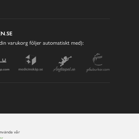
N.SE
(din varukorg följer automatiskt med):
använda vår
er