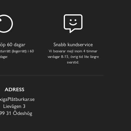
öp 60 dagar
Snabb kundservice
turrätt (ångerrätt) i 60
Vi besvarar mejl inom 4 timmar
dagar.
vardagar 8-15, övrig tid lite längre
svarstid.
ADRESS
xigaPlåtburkar.se
Lievägen 3
99 31 Ödeshög