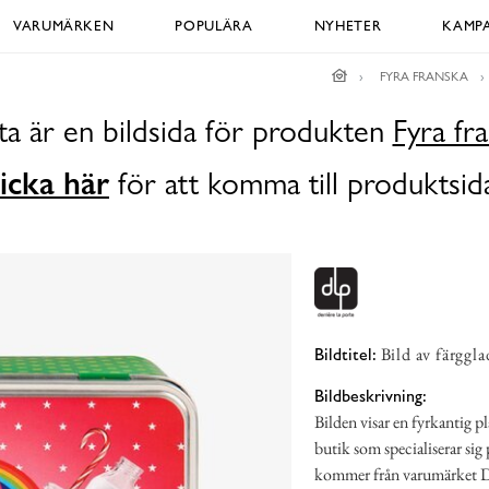
VARUMÄRKEN
POPULÄRA
NYHETER
KAMPA
FYRA FRANSKA
a är en bildsida för produkten
Fyra fr
icka här
för att komma till produktsid
Bild av färggl
Bildtitel:
Bildbeskrivning:
Bilden visar en fyrkantig p
butik som specialiserar sig
kommer från varumärket Der