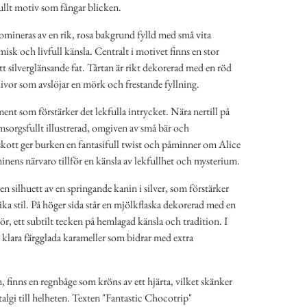
ullt motiv som fångar blicken.
mineras av en rik, rosa bakgrund fylld med små vita
misk och livfull känsla. Centralt i motivet finns en stor
t silverglänsande fat. Tårtan är rikt dekorerad med en röd
ivor som avslöjar en mörk och frestande fyllning.
ment som förstärker det lekfulla intrycket. Nära nertill på
 omsorgsfullt illustrerad, omgiven av små bär och
skott ger burken en fantasifull twist och påminner om Alice
nens närvaro tillför en känsla av lekfullhet och mysterium.
en silhuett av en springande kanin i silver, som förstärker
a stil. På höger sida står en mjölkflaska dekorerad med en
rör, ett subtilt tecken på hemlagad känsla och tradition. I
 klara färgglada karameller som bidrar med extra
n, finns en regnbåge som kröns av ett hjärta, vilket skänker
talgi till helheten. Texten "Fantastic Chocotrip"