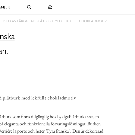
NJER
BILD AV FÄRGGLAD PLÅTBURK MED LEKFULLT CHOKLADMOTIV
anska
an.
ad plåtburk med lekfullt chokladmotiv
låtburk som finns tillgänglig hos LyxigaPlåtburkar.se, en
 på eleganta och funktionella förvaringslösningar. Burken
riére la porte och heter "Fyra franska". Den är dekorerad