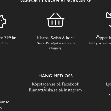
VARFÖR LYXIGAPLÅTBURKAR.SE
ver 799 kr
Klarna, Swish & kort
Öppet k
 79 kr.
Genomför köpet utan krav på
Full bytes- och re
inloggning.
HÄNG MED OSS
Köpstaden.se på Facebook
Ly
RumAttÄlska.se på Instagram
5
ar.se
cy