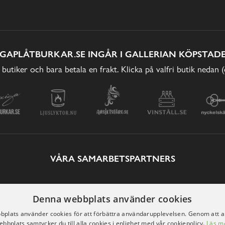
IGAPLÅTBURKAR.SE INGÅR I GALLERIAN KÖPSTADE
 butiker och bara betala en frakt. Klicka på valfri butik nedan 
VÅRA SAMARBETSPARTNERS
Denna webbplats använder cookies
plats använder cookies för att förbättra användarupplevelsen. Genom att 
ebbplats samtycker du till alla cookies i enlighet med vår cookiepolicy.
Läs m