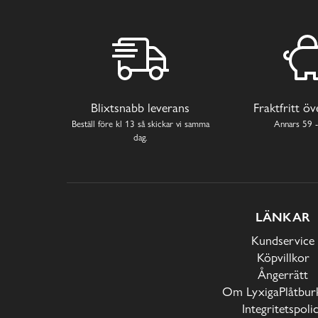
Blixtsnabb leverans
Fraktfritt ö
Beställ före kl 13 så skickar vi samma
Annars 59 -
dag.
LÄNKAR
Kundservice
Köpvillkor
Ångerrätt
Om LyxigaPlåtburk
Integritetspoli