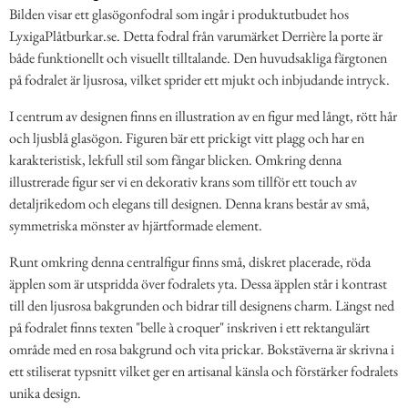
Bilden visar ett glasögonfodral som ingår i produktutbudet hos
LyxigaPlåtburkar.se. Detta fodral från varumärket Derrière la porte är
både funktionellt och visuellt tilltalande. Den huvudsakliga färgtonen
på fodralet är ljusrosa, vilket sprider ett mjukt och inbjudande intryck.
I centrum av designen finns en illustration av en figur med långt, rött hår
och ljusblå glasögon. Figuren bär ett prickigt vitt plagg och har en
karakteristisk, lekfull stil som fångar blicken. Omkring denna
illustrerade figur ser vi en dekorativ krans som tillför ett touch av
detaljrikedom och elegans till designen. Denna krans består av små,
symmetriska mönster av hjärtformade element.
Runt omkring denna centralfigur finns små, diskret placerade, röda
äpplen som är utspridda över fodralets yta. Dessa äpplen står i kontrast
till den ljusrosa bakgrunden och bidrar till designens charm. Längst ned
på fodralet finns texten "belle à croquer" inskriven i ett rektangulärt
område med en rosa bakgrund och vita prickar. Bokstäverna är skrivna i
ett stiliserat typsnitt vilket ger en artisanal känsla och förstärker fodralets
unika design.