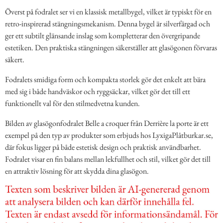
Överst på fodralet ser vi en klassisk metallbygel, vilket är typiskt för en
retro-inspirerad stängningsmekanism. Denna bygel är silverfärgad och
ger ett subtilt glänsande inslag som kompletterar den övergripande
estetiken. Den praktiska stängningen säkerställer att glasögonen förvaras
säkert.
Fodralets smidiga form och kompakta storlek gör det enkelt att bära
med sig i både handväskor och ryggsäckar, vilket gör det till ett
funktionellt val för den stilmedvetna kunden.
Bilden av glasögonfodralet Belle a croquer från Derrière la porte är ett
exempel på den typ av produkter som erbjuds hos LyxigaPlåtburkar.se,
där fokus ligger på både estetisk design och praktisk användbarhet.
Fodralet visar en fin balans mellan lekfullhet och stil, vilket gör det till
en attraktiv lösning för att skydda dina glasögon.