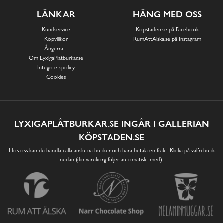
LÄNKAR
HÄNG MED OSS
Kundservice
Köpstaden.se på Facebook
Köpvillkor
RumAttÄlska.se på Instagram
Ångerrätt
Om LyxigaPlåtburkar.se
Integritetspolicy
Cookies
LYXIGAPLÅTBURKAR.SE INGÅR I GALLERIAN
KÖPSTADEN.SE
Hos oss kan du handla i alla anslutna butiker och bara betala en frakt. Klicka på valfri butik
nedan (din varukorg följer automatiskt med):