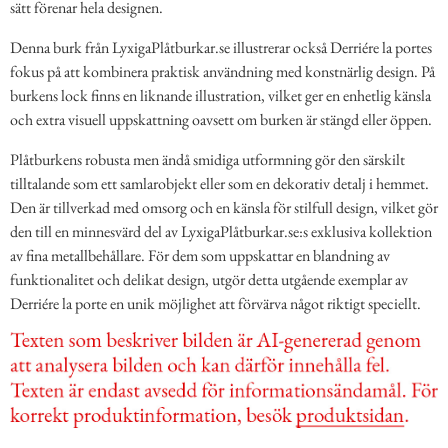
sätt förenar hela designen.
Denna burk från LyxigaPlåtburkar.se illustrerar också Derriére la portes
fokus på att kombinera praktisk användning med konstnärlig design. På
burkens lock finns en liknande illustration, vilket ger en enhetlig känsla
och extra visuell uppskattning oavsett om burken är stängd eller öppen.
Plåtburkens robusta men ändå smidiga utformning gör den särskilt
tilltalande som ett samlarobjekt eller som en dekorativ detalj i hemmet.
Den är tillverkad med omsorg och en känsla för stilfull design, vilket gör
den till en minnesvärd del av LyxigaPlåtburkar.se:s exklusiva kollektion
av fina metallbehållare. För dem som uppskattar en blandning av
funktionalitet och delikat design, utgör detta utgående exemplar av
Derriére la porte en unik möjlighet att förvärva något riktigt speciellt.