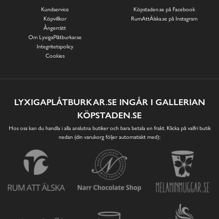
Kundservice
Köpstaden.se på Facebook
Köpvillkor
RumAttÄlska.se på Instagram
Ångerrätt
Om LyxigaPlåtburkar.se
Integritetspolicy
Cookies
LYXIGAPLÅTBURKAR.SE INGÅR I GALLERIAN
KÖPSTADEN.SE
Hos oss kan du handla i alla anslutna butiker och bara betala en frakt. Klicka på valfri butik
nedan (din varukorg följer automatiskt med):