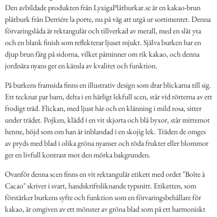
Den avbildade produkten från LyxigaPlåtburkar.se är en kakao-brun
plåtburk från Derriére la porte, nu på väg att utgå ur sortimentet. Denna
förvaringslåda är rektangulär och tillverkad av metall, med en slät yta
och en blank finish som reflekterar ljuset mjukt. Själva burken har en
djup brun färg på sidorna, vilket påminner om rik kakao, och denna
jordnära nyans ger en känsla av kvalitet och funktion.
På burkens framsida finns en illustrativ design som drar blickarna till sig.
Ett tecknat par barn, delta i en härligt lekfull scen, står vid rötterna av ett
frodigt träd. Flickan, med ljust hår och en klänning i mild rosa, sitter
under trädet. Pojken, klädd i en vit skjorta och blå byxor, står mittemot
henne, böjd som om han är inblandad i en skojig lek. Träden de omges
av pryds med blad i olika gröna nyanser och röda frukter eller blommor
ger en livfull kontrast mot den mörka bakgrunden.
Ovanför denna scen finns en vit rektangulär etikett med ordet "Boîte à
Cacao" skrivet i svart, handskriftsliknande typsnitt. Etiketten, som
förstärker burkens syfte och funktion som en förvaringsbehållare för
kakao, är omgiven av ett mönster av gröna blad som på ett harmoniskt