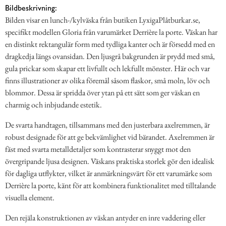
Bildbeskrivning:
Bilden visar en lunch-/kylväska från butiken LyxigaPlåtburkar.se,
specifikt modellen Gloria från varumärket Derrière la porte. Väskan har
en distinkt rektangulär form med tydliga kanter och är försedd med en
dragkedja längs ovansidan. Den ljusgrå bakgrunden är prydd med små,
gula prickar som skapar ett livfullt och lekfullt mönster. Här och var
finns illustrationer av olika föremål såsom flaskor, små moln, löv och
blommor. Dessa är spridda över ytan på ett sätt som ger väskan en
charmig och inbjudande estetik.
De svarta handtagen, tillsammans med den justerbara axelremmen, är
robust designade för att ge bekvämlighet vid bärandet. Axelremmen är
fäst med svarta metalldetaljer som kontrasterar snyggt mot den
övergripande ljusa designen. Väskans praktiska storlek gör den idealisk
för dagliga utflykter, vilket är anmärkningsvärt för ett varumärke som
Derrière la porte, känt för att kombinera funktionalitet med tilltalande
visuella element.
Den rejäla konstruktionen av väskan antyder en inre vaddering eller