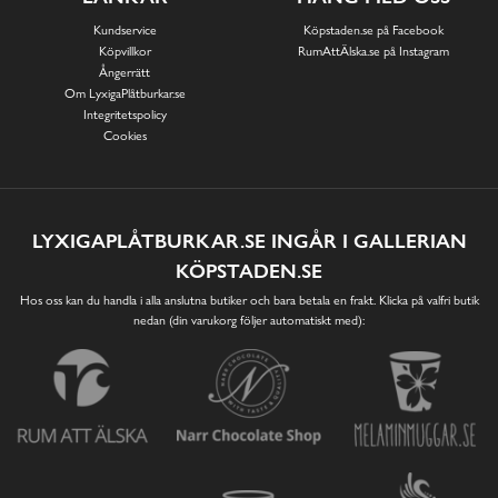
Kundservice
Köpstaden.se på Facebook
Köpvillkor
RumAttÄlska.se på Instagram
Ångerrätt
Om LyxigaPlåtburkar.se
Integritetspolicy
Cookies
LYXIGAPLÅTBURKAR.SE INGÅR I GALLERIAN
KÖPSTADEN.SE
Hos oss kan du handla i alla anslutna butiker och bara betala en frakt. Klicka på valfri butik
nedan (din varukorg följer automatiskt med):