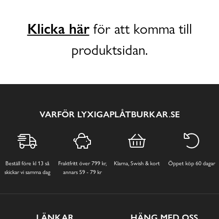
Klicka här
för att komma till
produktsidan.
VARFÖR LYXIGAPLÅTBURKAR.SE
Beställ före kl 13 så
Fraktfritt över 799 kr,
Klarna, Swish & kort
Öppet köp 60 dagar
skickar vi samma dag
annars 59 - 79 kr
LÄNKAR
HÄNG MED OSS