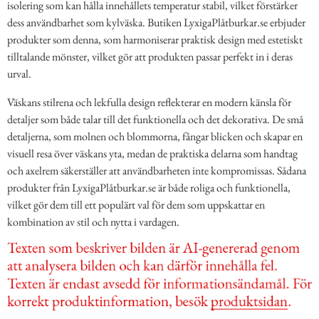
isolering som kan hålla innehållets temperatur stabil, vilket förstärker
dess användbarhet som kylväska. Butiken LyxigaPlåtburkar.se erbjuder
produkter som denna, som harmoniserar praktisk design med estetiskt
tilltalande mönster, vilket gör att produkten passar perfekt in i deras
urval.
Väskans stilrena och lekfulla design reflekterar en modern känsla för
detaljer som både talar till det funktionella och det dekorativa. De små
detaljerna, som molnen och blommorna, fångar blicken och skapar en
visuell resa över väskans yta, medan de praktiska delarna som handtag
och axelrem säkerställer att användbarheten inte kompromissas. Sådana
produkter från LyxigaPlåtburkar.se är både roliga och funktionella,
vilket gör dem till ett populärt val för dem som uppskattar en
kombination av stil och nytta i vardagen.