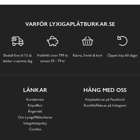
VARFÖR LYXIGAPLÅTBURKAR.SE
Beställ före kl 13 så
Fraktfritt över 799 kr,
Klarna, Swish & kort
Öppet köp 60 dagar
skickar vi samma dag
annars 59 - 79 kr
LÄNKAR
HÄNG MED OSS
Kundservice
Köpstaden.se på Facebook
Köpvillkor
RumAttÄlska.se på Instagram
Ångerrätt
Om LyxigaPlåtburkar.se
Integritetspolicy
Cookies