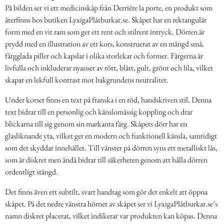
På bilden ser vi ett medicinskåp från Derriére la porte, en produkt som
återfinns hos butiken LyxigaPlåtburkar.se. Skåpet har en rektangulär
form med en vit ram som ger ett rent och stilrent intryck. Dörren är
prydd med en illustration av ett kors, konstruerat av en mängd små,
färgglada piller och kapslar i olika storlekar och former. Färgerna är
livfulla och inkluderar nyanser av rött, blått, gult, grönt och lila, vilket
skapar en lekfull kontrast mot bakgrundens neutralitet.
Under korset finns en text på franska i en röd, handskriven stil. Denna
text bidrar till en personlig och känslomässig koppling och drar
blickarna till sig genom sin markanta färg. Skåpets dörr har en
glasliknande yta, vilket ger en modern och funktionell känsla, samtidigt
som det skyddar innehållet. Till vänster på dörren syns ett metalliskt lås,
som är diskret men ändå bidrar till säkerheten genom att hålla dörren
ordentligt stängd.
Det finns även ett subtilt, svart handtag som gör det enkelt att öppna
skåpet. På det nedre vänstra hörnet av skåpet ser vi LyxigaPlåtburkar.se’s
namn diskret placerat, vilket indikerar var produkten kan köpas. Denna