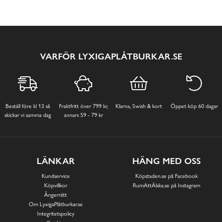
VARFÖR LYXIGAPLÅTBURKAR.SE
Beställ före kl 13 så
Fraktfritt över 799 kr,
Klarna, Swish & kort
Öppet köp 60 dagar
skickar vi samma dag
annars 59 - 79 kr
LÄNKAR
HÄNG MED OSS
Kundservice
Köpstaden.se på Facebook
Köpvillkor
RumAttÄlska.se på Instagram
Ångerrätt
Om LyxigaPlåtburkar.se
Integritetspolicy