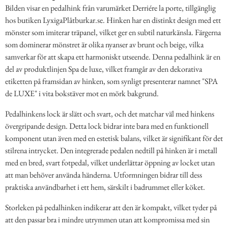
Bilden visar en pedalhink från varumärket Derriére la porte, tillgänglig
hos butiken LyxigaPlåtburkar.se. Hinken har en distinkt design med ett
mönster som imiterar träpanel, vilket ger en subtil naturkänsla. Färgerna
som dominerar mönstret är olika nyanser av brunt och beige, vilka
samverkar för att skapa ett harmoniskt utseende. Denna pedalhink är en
del av produktlinjen Spa de luxe, vilket framgår av den dekorativa
etiketten på framsidan av hinken, som synligt presenterar namnet "SPA
de LUXE" i vita bokstäver mot en mörk bakgrund.
Pedalhinkens lock är slätt och svart, och det matchar väl med hinkens
övergripande design. Detta lock bidrar inte bara med en funktionell
komponent utan även med en estetisk balans, vilket är signifikant för det
stilrena intrycket. Den integrerade pedalen nedtill på hinken är i metall
med en bred, svart fotpedal, vilket underlättar öppning av locket utan
att man behöver använda händerna. Utformningen bidrar till dess
praktiska användbarhet i ett hem, särskilt i badrummet eller köket.
Storleken på pedalhinken indikerar att den är kompakt, vilket tyder på
att den passar bra i mindre utrymmen utan att kompromissa med sin