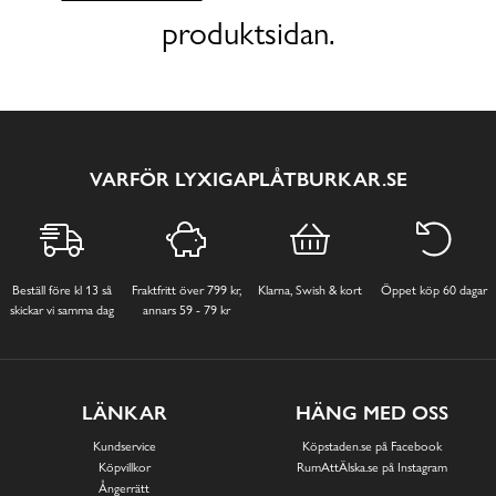
produktsidan.
VARFÖR LYXIGAPLÅTBURKAR.SE
Beställ före kl 13 så
Fraktfritt över 799 kr,
Klarna, Swish & kort
Öppet köp 60 dagar
skickar vi samma dag
annars 59 - 79 kr
LÄNKAR
HÄNG MED OSS
Kundservice
Köpstaden.se på Facebook
Köpvillkor
RumAttÄlska.se på Instagram
Ångerrätt