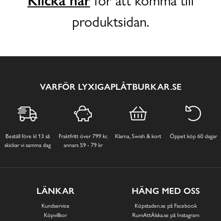
Klicka här
för att komma till
produktsidan.
VARFÖR LYXIGAPLÅTBURKAR.SE
Beställ före kl 13 så
Fraktfritt över 799 kr,
Klarna, Swish & kort
Öppet köp 60 dagar
skickar vi samma dag
annars 59 - 79 kr
LÄNKAR
HÄNG MED OSS
Kundservice
Köpstaden.se på Facebook
Köpvillkor
RumAttÄlska.se på Instagram