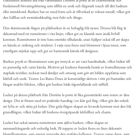
Plåtburken Bomull Blå från varumärket Derriére la porte är en charmerande och
funktionell förvaringslösning som tillför en unik och färgstark touch till ditt badrum
eller sminkbord. Burken har en rund form och är tillverkad av robust metall, vilket gör
den hållbar och motståndskraftig mot fukt och slitage.
Den dominerande färgen på plåtburken är en behaglig blå nyans. Denna blå färg är
dekorerad med ett rutmönster i vita linjer, vilket ger en klassisk men ändå livfull
kontrast. Rutmönstret är inte bara estetiskt tilltalande, utan hjälper också till att skapa
en känsla av ordning och struktur. I varje ruta finns små blommor i ljusa toner, som
ytterligare mjukar upp och ger en harmonisk känsla till designen.
Burken pryds av illustrationer som ger intryck av att vara handmålade, vilket bidrar till
en personlig och varm känsla. Motivet på burkens framsida består av bomullstussar och
staplade textilier, tecknat med detaljer och omsorg som gör att bilden uppfattas som
lekfull och unik. Texten Les Bains Doux är konstnärligt skriven i rött på framsidan och
fångar snabbt blicken, vilket gör burken både iögonfallande och stilfull.
Locket på denna plåtburk från Derriére la porte är lika genomtänkt som resten av dess
design. Det är försett med ett praktiskt handtag i en klar gul färg, vilket gör det enkelt
att lyfta av och sätta på locket. Den gula färgen skapar en levande kontrast mot den blå
grundfärgen, vilket bidrar till burkens övergripande lekfullhet och charm.
Locket har också samma rutmönster som själva burken, vilket skapar en
sammanhängande och enhetlig look. På toppen av locket finns en liten dekorativ
blomillustration, som snyggt avrundar den grafiska helheten. Texten coton doux, som