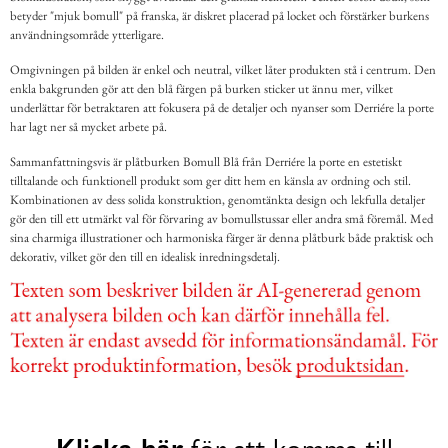
betyder "mjuk bomull" på franska, är diskret placerad på locket och förstärker burkens
användningsområde ytterligare.
Omgivningen på bilden är enkel och neutral, vilket låter produkten stå i centrum. Den
enkla bakgrunden gör att den blå färgen på burken sticker ut ännu mer, vilket
underlättar för betraktaren att fokusera på de detaljer och nyanser som Derriére la porte
har lagt ner så mycket arbete på.
Sammanfattningsvis är plåtburken Bomull Blå från Derriére la porte en estetiskt
tilltalande och funktionell produkt som ger ditt hem en känsla av ordning och stil.
Kombinationen av dess solida konstruktion, genomtänkta design och lekfulla detaljer
gör den till ett utmärkt val för förvaring av bomullstussar eller andra små föremål. Med
sina charmiga illustrationer och harmoniska färger är denna plåtburk både praktisk och
dekorativ, vilket gör den till en idealisk inredningsdetalj.