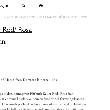
NJER
PLÅTBURK KAKOR RÖD/ ROSA FRÅN DERRIÈRE LA PORTE I KÖK
r Röd/ Rosa
an.
öd/ Rosa från Derrière la porte i kök
 på bilden, namngiven Plåtburk Kakor Röd/ Rosa från
 är en visuell pärla såväl som en funktionell förvaringslösning
r. Den runda plåtburken har en iögonfallande färgkombination
en ett lekfullt och livligt utseende som förhöjer vilket kök som