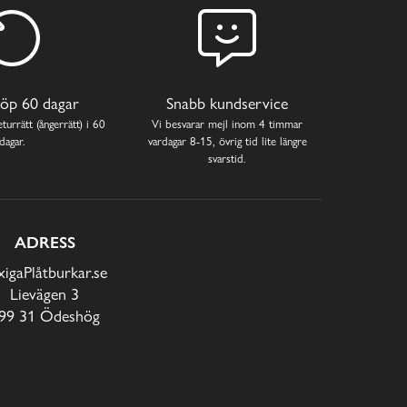
öp 60 dagar
Snabb kundservice
turrätt (ångerrätt) i 60
Vi besvarar mejl inom 4 timmar
dagar.
vardagar 8-15, övrig tid lite längre
svarstid.
ADRESS
xigaPlåtburkar.se
Lievägen 3
99 31 Ödeshög