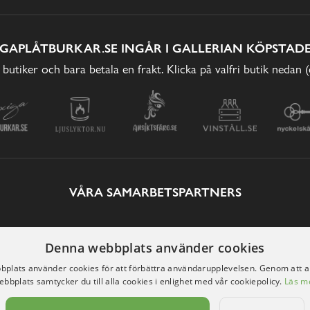
IGAPLÅTBURKAR.SE INGÅR I GALLERIAN KÖPSTADE
 butiker och bara betala en frakt. Klicka på valfri butik nedan 
VÅRA SAMARBETSPARTNERS
Denna webbplats använder cookies
plats använder cookies för att förbättra användarupplevelsen. Genom att 
ebbplats samtycker du till alla cookies i enlighet med vår cookiepolicy.
Läs m