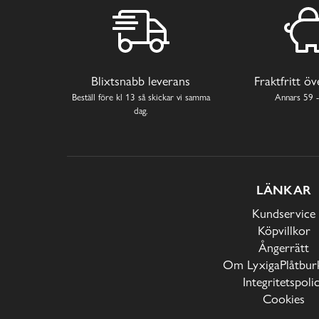
Blixtsnabb leverans
Fraktfritt ö
Beställ före kl 13 så skickar vi samma
Annars 59 -
dag.
LÄNKAR
Kundservice
Köpvillkor
Ångerrätt
Om LyxigaPlåtburk
Integritetspoli
Cookies