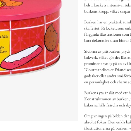
helst. Lockets intensiva röda 
burkens kropp, vilket skapar 
Burken har en praktisk rund
skafferiet. På locket, som en
färgglada illustrationer som 
bara dekorativa utan bidrar ä
Sidorna av plåtburken pryds a
bakverk, vilket gör det lätt 
prominent synlig på en av i
"Gourmandises et Friandises 
godsaker eller andra småförb
en personlighet och charm so
Burkens yta är slät med ett 
Konstruktionen av burken, ink
kakorna hålls fräscha och sky
Omgivningen på bilden där pl
absolut fokus. Den enkla bak
illustrationerna på burken, v