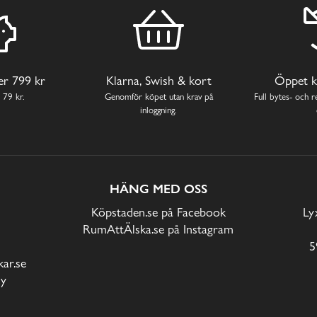
ver 799 kr
Klarna, Swish & kort
Öppet k
 79 kr.
Genomför köpet utan krav på
Full bytes- och re
inloggning.
HÄNG MED OSS
Köpstaden.se på Facebook
Ly
RumAttÄlska.se på Instagram
5
ar.se
cy