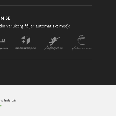
N.SE
(din varukorg följer automatiskt med):
använda vår
er