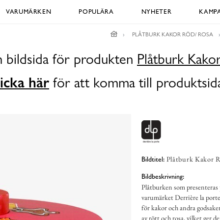
VARUMÄRKEN
POPULÄRA
NYHETER
KAMPA
PLÅTBURK KAKOR RÖD/ ROSA
n bildsida för produkten
Plåtburk Kako
icka här
för att komma till produktsid
Plåtburk Kakor R
Bildtitel:
Bildbeskrivning:
Plåtburken som presenteras
varumärket Derrière la porte,
för kakor och andra godsake
av rött och rosa, vilket ger d