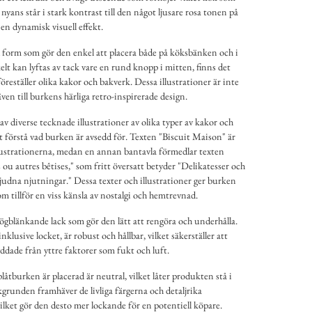
nyans står i stark kontrast till den något ljusare rosa tonen på
en dynamisk visuell effekt.
 form som gör den enkel att placera både på köksbänken och i
kelt kan lyftas av tack vare en rund knopp i mitten, finns det
föreställer olika kakor och bakverk. Dessa illustrationer är inte
ven till burkens härliga retro-inspirerade design.
v diverse tecknade illustrationer av olika typer av kakor och
att förstå vad burken är avsedd för. Texten "Biscuit Maison" är
llustrationerna, medan en annan bantavla förmedlar texten
ou autres bêtises," som fritt översatt betyder "Delikatesser och
judna njutningar." Dessa texter och illustrationer ger burken
m tillför en viss känsla av nostalgi och hemtrevnad.
högblänkande lack som gör den lätt att rengöra och underhålla.
lusive locket, är robust och hållbar, vilket säkerställer att
ddade från yttre faktorer som fukt och luft.
åtburken är placerad är neutral, vilket låter produkten stå i
grunden framhäver de livliga färgerna och detaljrika
ilket gör den desto mer lockande för en potentiell köpare.