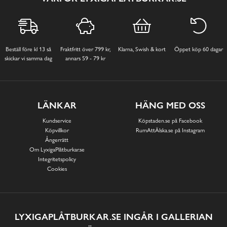
Beställ före kl 13 så
Fraktfritt över 799 kr,
Klarna, Swish & kort
Öppet köp 60 dagar
skickar vi samma dag
annars 59 - 79 kr
LÄNKAR
HÄNG MED OSS
Kundservice
Köpstaden.se på Facebook
Köpvillkor
RumAttÄlska.se på Instagram
Ångerrätt
Om LyxigaPlåtburkar.se
Integritetspolicy
Cookies
LYXIGAPLÅTBURKAR.SE INGÅR I GALLERIAN