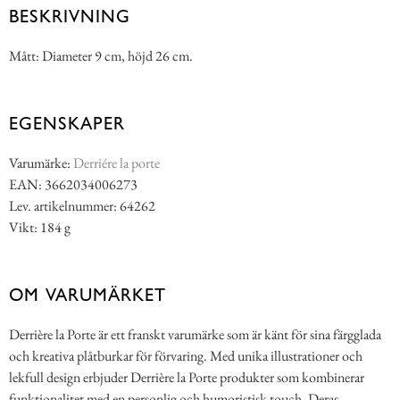
BESKRIVNING
Mått: Diameter 9 cm, höjd 26 cm.
EGENSKAPER
Varumärke:
Derriére la porte
EAN: 3662034006273
Lev. artikelnummer: 64262
Vikt: 184 g
OM VARUMÄRKET
Derrière la Porte är ett franskt varumärke som är känt för sina färgglada
och kreativa plåtburkar för förvaring. Med unika illustrationer och
lekfull design erbjuder Derrière la Porte produkter som kombinerar
funktionalitet med en personlig och humoristisk touch. Deras