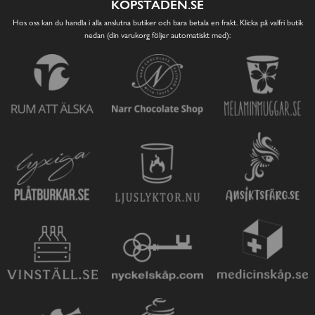
KÖPSTADEN.SE
Hos oss kan du handla i alla anslutna butiker och bara betala en frakt. Klicka på valfri butik
nedan (din varukorg följer automatiskt med):