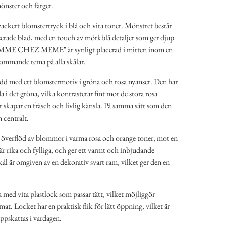
mönster och färger.
vackert blomstertryck i blå och vita toner. Mönstret består
serade blad, med en touch av mörkblå detaljer som ger djup
OMME CHEZ MEME" är synligt placerad i mitten inom en
rkommande tema på alla skålar.
ydd med ett blomstermotiv i gröna och rosa nyanser. Den har
i det gröna, vilka kontrasterar fint mot de stora rosa
kapar en fräsch och livlig känsla. På samma sätt som den
n centralt.
t överflöd av blommor i varma rosa och orange toner, mot en
 rika och fylliga, och ger ett varmt och inbjudande
ål är omgiven av en dekorativ svart ram, vilket ger den en
a med vita plastlock som passar tätt, vilket möjliggör
at. Locket har en praktisk flik för lätt öppning, vilket är
ppskattas i vardagen.