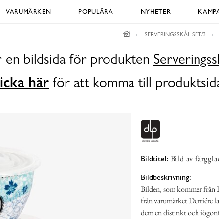
VARUMÄRKEN
POPULÄRA
NYHETER
KAMPA
SERVERINGSSKÅL SET/3
r en bildsida för produkten
Serveringss
icka här
för att komma till produktsid
Bild av färggl
Bildtitel:
Bildbeskrivning:
Bilden, som kommer från Lyx
från varumärket Derriére la 
dem en distinkt och iögonfal