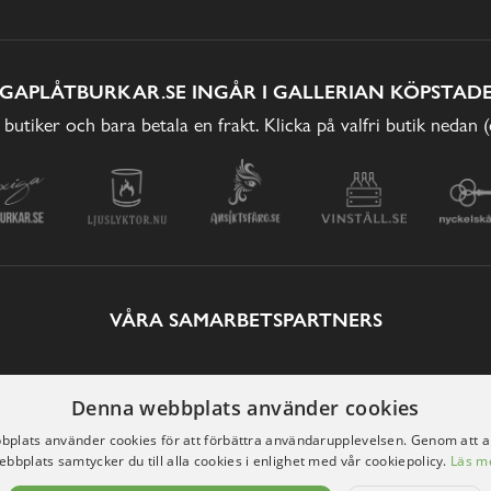
IGAPLÅTBURKAR.SE INGÅR I GALLERIAN KÖPSTADE
 butiker och bara betala en frakt. Klicka på valfri butik nedan 
VÅRA SAMARBETSPARTNERS
Denna webbplats använder cookies
plats använder cookies för att förbättra användarupplevelsen. Genom att 
ebbplats samtycker du till alla cookies i enlighet med vår cookiepolicy.
Läs m