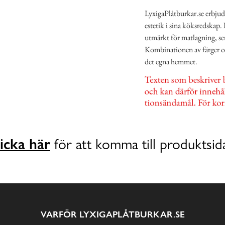
LyxigaPlåtburkar.se erbju
estetik i sina köksredskap. 
utmärkt för matlagning, ser
Kombinationen av färger och 
det egna hemmet.
icka här
för att komma till produktsid
VARFÖR LYXIGAPLÅTBURKAR.SE