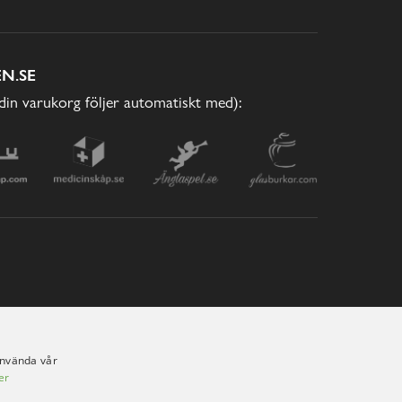
N.SE
(din varukorg följer automatiskt med):
använda vår
er