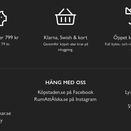
ver 799 kr
Klarna, Swish & kort
Öppet k
 79 kr.
Genomför köpet utan krav på
Full bytes- och re
inloggning.
HÄNG MED OSS
Köpstaden.se på Facebook
Ly
RumAttÄlska.se på Instagram
5
ar.se
cy