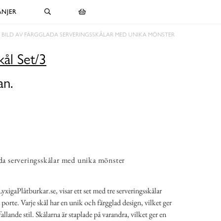
NJER
BILD AV FÄRGGLADA SERVERINGSSKÅLAR MED UNIKA MÖNSTER
kål Set/3
an.
ada serveringsskålar med unika mönster
igaPlåtburkar.se, visar ett set med tre serveringsskålar
porte. Varje skål har en unik och färgglad design, vilket ger
lande stil. Skålarna är staplade på varandra, vilket ger en