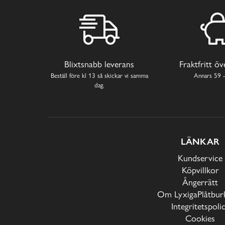
Blixtsnabb leverans
Fraktfritt ö
Beställ före kl 13 så skickar vi samma
Annars 59 -
dag.
LÄNKAR
Kundservice
Köpvillkor
Ångerrätt
Om LyxigaPlåtburk
Integritetspoli
Cookies