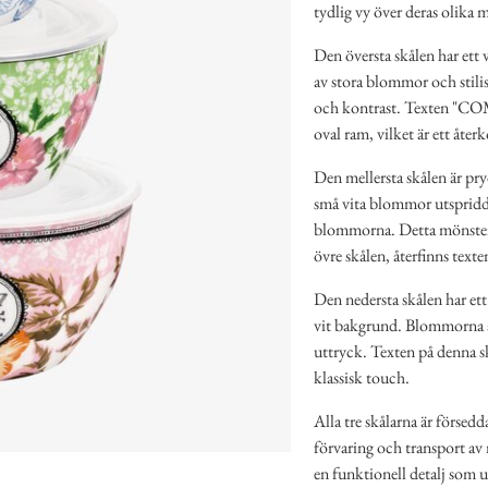
tydlig vy över deras olika 
Den översta skålen har ett 
av stora blommor och stili
och kontrast. Texten "C
oval ram, vilket är ett åte
Den mellersta skålen är pr
små vita blommor utspridda 
blommorna. Detta mönster s
övre skålen, återfinns texte
Den nedersta skålen har et
vit bakgrund. Blommorna är
uttryck. Texten på denna sk
klassisk touch.
Alla tre skålarna är försedd
förvaring och transport av m
en funktionell detalj som u