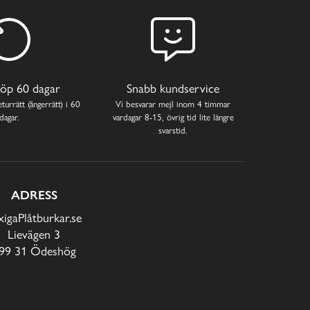
öp 60 dagar
Snabb kundservice
turrätt (ångerrätt) i 60
Vi besvarar mejl inom 4 timmar
dagar.
vardagar 8-15, övrig tid lite längre
svarstid.
ADRESS
xigaPlåtburkar.se
Lievägen 3
99 31 Ödeshög