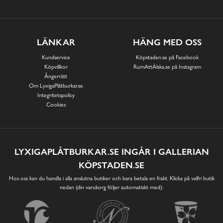
LÄNKAR
HÄNG MED OSS
Kundservice
Köpstaden.se på Facebook
Köpvillkor
RumAttÄlska.se på Instagram
Ångerrätt
Om LyxigaPlåtburkar.se
Integritetspolicy
Cookies
LYXIGAPLÅTBURKAR.SE INGÅR I GALLERIAN
KÖPSTADEN.SE
Hos oss kan du handla i alla anslutna butiker och bara betala en frakt. Klicka på valfri butik
nedan (din varukorg följer automatiskt med):