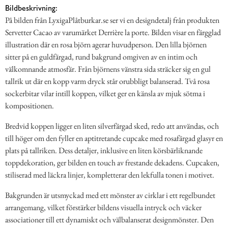
Bildbeskrivning:
På bilden från LyxigaPlåtburkar.se ser vi en designdetalj från produkten
Servetter Cacao av varumärket Derrière la porte. Bilden visar en färgglad
illustration där en rosa björn agerar huvudperson. Den lilla björnen
sitter på en guldfärgad, rund bakgrund omgiven av en intim och
välkomnande atmosfär. Från björnens vänstra sida sträcker sig en gul
tallrik ut där en kopp varm dryck står orubbligt balanserad. Två rosa
sockerbitar vilar intill koppen, vilket ger en känsla av mjuk sötma i
kompositionen.
Bredvid koppen ligger en liten silverfärgad sked, redo att användas, och
till höger om den fyller en aptitretande cupcake med rosafärgad glasyr en
plats på tallriken. Dess detaljer, inklusive en liten körsbärliknande
toppdekoration, ger bilden en touch av frestande dekadens. Cupcaken,
stiliserad med läckra linjer, kompletterar den lekfulla tonen i motivet.
Bakgrunden är utsmyckad med ett mönster av cirklar i ett regelbundet
arrangemang, vilket förstärker bildens visuella intryck och väcker
associationer till ett dynamiskt och välbalanserat designmönster. Den