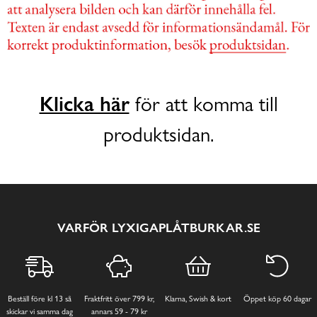
Klicka här
för att komma till
produktsidan.
VARFÖR LYXIGAPLÅTBURKAR.SE
Beställ före kl 13 så
Fraktfritt över 799 kr,
Klarna, Swish & kort
Öppet köp 60 dagar
skickar vi samma dag
annars 59 - 79 kr