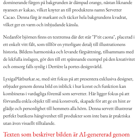
dominerande färgen på bakgrunden är dämpad orange, nästan liknande
nyansen av kakao, vilket knyter an till produktens namn Servetter
Cacao. Denna färg är markant och täcker hela bakgrundens kvadrat,
vilket ger en varm och inbjudande känsla.
Nedanför björnen finns en textremsa där det står "P'tit caona", placerad i
ett enkelt vitt fält, som tillför en ytterligare detalj till illustrationens
historia. Bildens harmoniska och levande färgsättning, tillsammans med
de lekfulla inslagen, gör den till ett spännande exempel på den kreativitet
och omsorg falls synlig i Derrière la portes designvärld.
LyxigaPlåtburkar.se, med sitt fokus på att presentera exklusiva designer,
erbjuder genom denna bild en inblick i hur konst och funktion kan
kombineras i vardagliga föremål som servetter. Här ligger fokus på att
förvandla enkla objekt till små konstverk, skapade för att ge en hint av
glädje och personlighet till hemmets alla hörn. Denna servett illustrerar
perfekt butikens hängivenhet till produkter som inte bara är praktiska
utan även visuellt tilltalande.