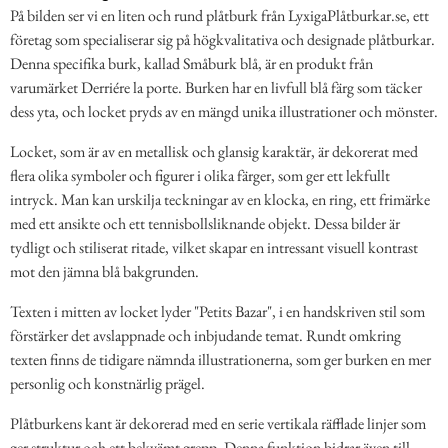
På bilden ser vi en liten och rund plåtburk från LyxigaPlåtburkar.se, ett
företag som specialiserar sig på högkvalitativa och designade plåtburkar.
Denna specifika burk, kallad Småburk blå, är en produkt från
varumärket Derriére la porte. Burken har en livfull blå färg som täcker
dess yta, och locket pryds av en mängd unika illustrationer och mönster.
Locket, som är av en metallisk och glansig karaktär, är dekorerat med
flera olika symboler och figurer i olika färger, som ger ett lekfullt
intryck. Man kan urskilja teckningar av en klocka, en ring, ett frimärke
med ett ansikte och ett tennisbollsliknande objekt. Dessa bilder är
tydligt och stiliserat ritade, vilket skapar en intressant visuell kontrast
mot den jämna blå bakgrunden.
Texten i mitten av locket lyder "Petits Bazar", i en handskriven stil som
förstärker det avslappnade och inbjudande temat. Rundt omkring
texten finns de tidigare nämnda illustrationerna, som ger burken en mer
personlig och konstnärlig prägel.
Plåtburkens kant är dekorerad med en serie vertikala räfflade linjer som
ger struktur och ett bekvämt grepp. Denna funktion bidrar även till