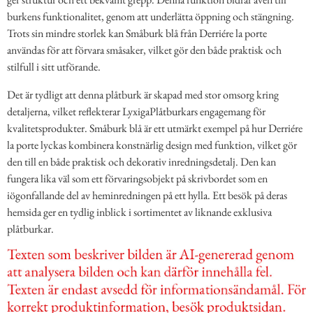
burkens funktionalitet, genom att underlätta öppning och stängning.
Trots sin mindre storlek kan Småburk blå från Derriére la porte
användas för att förvara småsaker, vilket gör den både praktisk och
stilfull i sitt utförande.
Det är tydligt att denna plåtburk är skapad med stor omsorg kring
detaljerna, vilket reflekterar LyxigaPlåtburkars engagemang för
kvalitetsprodukter. Småburk blå är ett utmärkt exempel på hur Derriére
la porte lyckas kombinera konstnärlig design med funktion, vilket gör
den till en både praktisk och dekorativ inredningsdetalj. Den kan
fungera lika väl som ett förvaringsobjekt på skrivbordet som en
iögonfallande del av heminredningen på ett hylla. Ett besök på deras
hemsida ger en tydlig inblick i sortimentet av liknande exklusiva
plåtburkar.