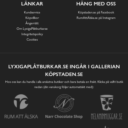
LÄNKAR
HÄNG MED OSS
Kundservice
Köpstaden.se på Facebook
Köpvillkor
RumAttÄlska.se på Instagram
Ångerrätt
Om LyxigaPlåtburkar.se
Integritetspolicy
Cookies
LYXIGAPLÅTBURKAR.SE INGÅR I GALLERIAN
KÖPSTADEN.SE
Hos oss kan du handla i alla anslutna butiker och bara betala en frakt. Klicka på valfri butik
nedan (din varukorg följer automatiskt med):