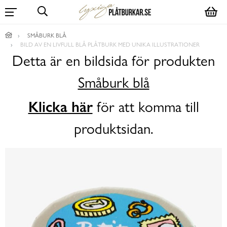
SMÅBURK BLÅ
BILD AV EN LIVFULL BLÅ PLÅTBURK MED UNIKA ILLUSTRATIONER
Detta är en bildsida för produkten
Småburk blå
Klicka här
för att komma till
produktsidan.