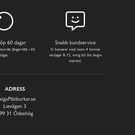
öp 60 dagar
Snabb kundservice
turrätt (ångerrätt) i 60
Vi besvarar mejl inom 4 timmar
dagar.
vardagar 8-15, övrig tid lite längre
svarstid.
ADRESS
xigaPlåtburkar.se
Lievägen 3
99 31 Ödeshög