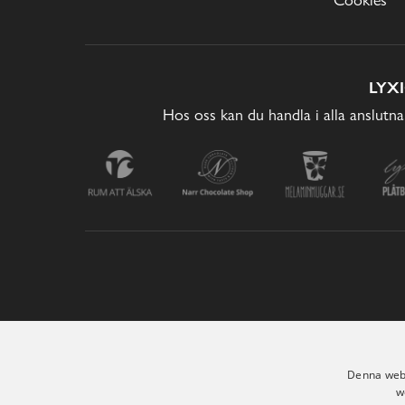
LYX
Hos oss kan du handla i alla anslutna
Denna webb
w