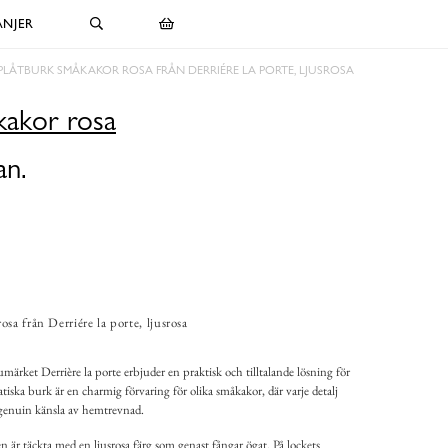
NJER
PLÅTBURK SMÅKAKOR ROSA FRÅN DERRIÉRE LA PORTE, LJUSROSA
kakor rosa
an.
sa från Derriére la porte, ljusrosa
ärket Derrière la porte erbjuder en praktisk och tilltalande lösning för
tiska burk är en charmig förvaring för olika småkakor, där varje detalj
 genuin känsla av hemtrevnad.
n är täckta med en ljusrosa färg som genast fångar ögat. På lockets