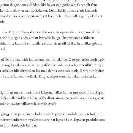
ggrann design som avbildar olika kakor och godsaker. Vi ser allt från
or till makroner och spritskakor. Dessa härligt illustrerade bakverk
 ordet "Bons petits gâteaux" i dekorativ handstil, vilket ger burken ett
nde.
et silverfärg som kompletterar den rosa backgrounden på ett smakfullt
n subtil elegans och gör att burkens livliga illustrationer verkligen
drar inte bara till en rustik feel utan även till hållbarhet, vilket gör att
tid.
d för att vara både funktionell och tilltalande. Dess generösa storlek gör
ängd småkakor, vilket är perfekt för både små och stora tillställningar.
a sötsaker blir därmed en lek med denna estetiska burk. Dessutom bidrar
ill att hålla kakorna färska längre, något som alla bakentusiaster kan
design men med en variation i kakorna, vilket bryter monotoni och skapar
de från alla vinklar. Här syns fler illustrationer av småkakor, vilket gör att
änkt oavsett vilken sida som är synlig.
a gångjärnen på sidan av locket och de jämna, rundade hörnen bidrar till
 är uppenbart att mycket omsorg har lagts på att skapa en produkt som
en är praktisk och hållbar.