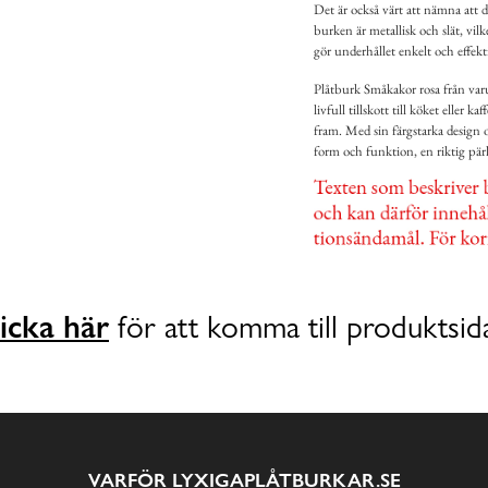
Det är också värt att nämna att d
burken är metallisk och slät, vil
gör underhållet enkelt och effek
Plåtburk Småkakor rosa från varu
livfull tillskott till köket elle
fram. Med sin färgstarka design
form och funktion, en riktig pärla
icka här
för att komma till produktsid
VARFÖR LYXIGAPLÅTBURKAR.SE