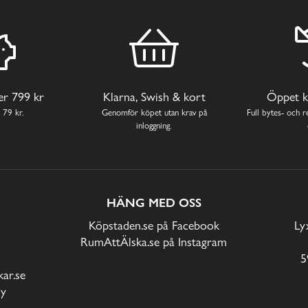
ver 799 kr
Klarna, Swish & kort
Öppet k
 79 kr.
Genomför köpet utan krav på
Full bytes- och re
inloggning.
HÄNG MED OSS
Köpstaden.se på Facebook
Ly
RumAttÄlska.se på Instagram
5
ar.se
cy