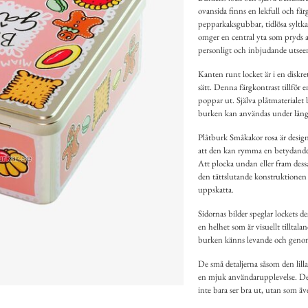
ovansida finns en lekfull och fär
pepparkaksgubbar, tidlösa syltkak
omger en central yta som pryds av
personligt och inbjudande utsee
Kanten runt locket är i en diskr
sätt. Denna färgkontrast tillför e
poppar ut. Själva plåtmaterialet bi
burken kan användas under lång 
Plåtburk Småkakor rosa är designa
att den kan rymma en betydande m
Att plocka undan eller fram dess
den tättslutande konstruktionen t
uppskatta.
Sidornas bilder speglar lockets 
en helhet som är visuellt tilltalan
burken känns levande och genomt
De små detaljerna såsom den lill
en mjuk användarupplevelse. Det
inte bara ser bra ut, utan som äv