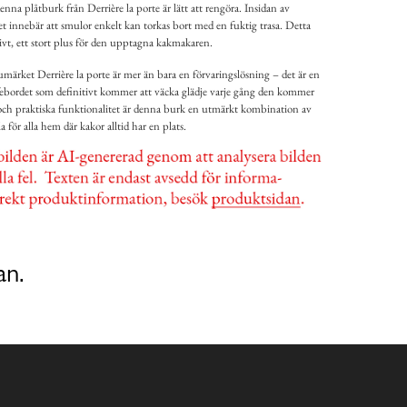
enna plåtburk från Derrière la porte är lätt att rengöra. Insidan av
ket innebär att smulor enkelt kan torkas bort med en fuktig trasa. Detta
tivt, ett stort plus för den upptagna kakmakaren.
märket Derrière la porte är mer än bara en förvaringslösning – det är en
r kaffebordet som definitivt kommer att väcka glädje varje gång den kommer
 och praktiska funktionalitet är denna burk en utmärkt kombination av
 för alla hem där kakor alltid har en plats.
an.