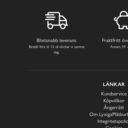
Blixtsnabb leverans
Fraktfritt ö
Beställ före kl 13 så skickar vi samma
Annars 59 -
dag.
LÄNKAR
Kundservice
Köpvillkor
Ångerrätt
Om LyxigaPlåtburk
Integritetspoli
Cookies