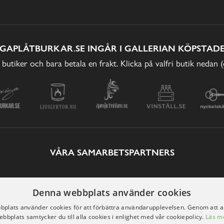
IGAPLÅTBURKAR.SE INGÅR I GALLERIAN KÖPSTADE
 butiker och bara betala en frakt. Klicka på valfri butik nedan 
VÅRA SAMARBETSPARTNERS
Denna webbplats använder cookies
plats använder cookies för att förbättra användarupplevelsen. Genom att 
ebbplats samtycker du till alla cookies i enlighet med vår cookiepolicy.
Läs m