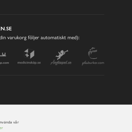
N.SE
(din varukorg följer automatiskt med):
använda vår
er