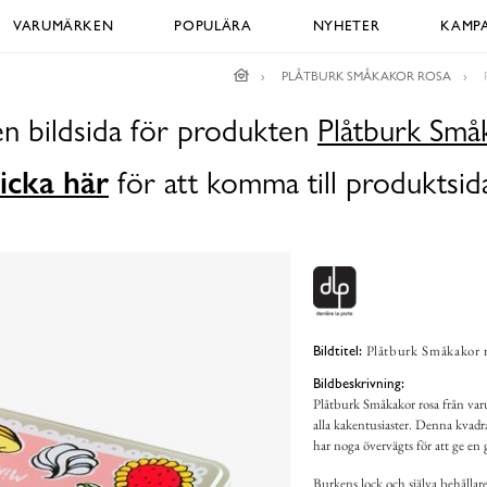
VARUMÄRKEN
POPULÄRA
NYHETER
KAMPA
PLÅTBURK SMÅKAKOR ROSA
en bildsida för produkten
Plåtburk Små
icka här
för att komma till produktsid
Plåtburk Småkakor ro
Bildtitel:
Bildbeskrivning:
Plåtburk Småkakor rosa från varum
alla kakentusiaster. Denna kvadra
har noga övervägts för att ge en
Burkens lock och själva behållare