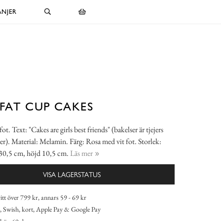
NJER
FAT CUP CAKES
fot. Text: "Cakes are girls best friends" (bakelser är tjejers
er). Material: Melamin. Färg: Rosa med vit fot. Storlek:
30,5 cm, höjd 10,5 cm.
Läs mer
VISA LAGERSTATUS
itt över 799 kr, annars 59 - 69 kr
 Swish, kort, Apple Pay & Google Pay