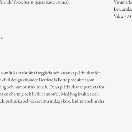
friends" (bakelser är tjejers bästa vänner).
Varumärk
Lev. art
Vikt: 793
m.
 som är känt för sina färgglada och kreativa plåtburkar för
lekfull design erbjuder Derrière la Porte produkter som
lig och humoristisk touch. Deras plåtburkar är perfekta för
pa en charmig och livfull atmosfär. Med hög kvalitet och
åde praktiska och dekorativa inslag i kök, badrum och andra