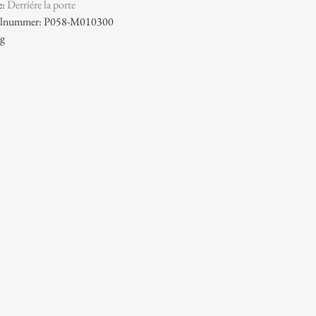
e:
Derriére la porte
ikelnummer: P058-M010300
 g