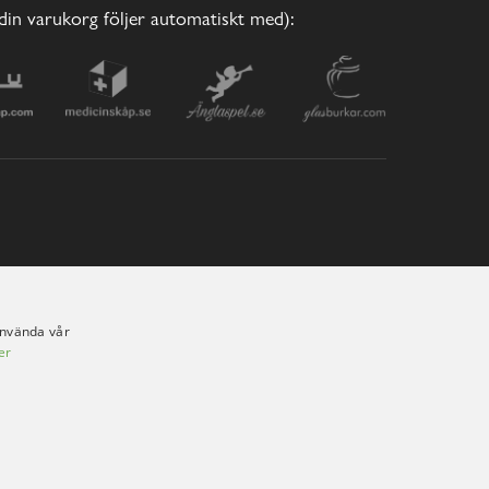
(din varukorg följer automatiskt med):
använda vår
er