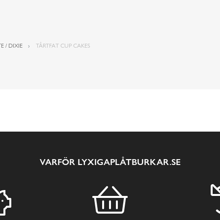
E / DIXIE
TÅRTFAT CUP CAKES
VARFÖR LYXIGAPLÅTBURKAR.SE