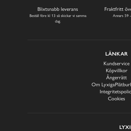
Blixtsnabb leverans
Fraktfritt ö
Beställ före kl 13 så skickar vi samma
Annars 59 -
dag.
LÄNKAR
Kundservice
Köpvillkor
Ångerrätt
Om LyxigaPlåtburk
Integritetspoli
Cookies
LYX