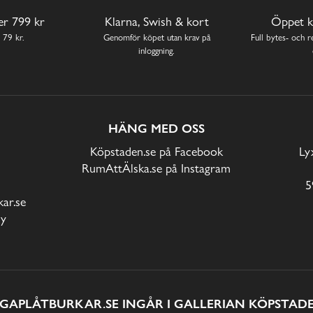
ver 799 kr
Klarna, Swish & kort
Öppet k
 79 kr.
Genomför köpet utan krav på
Full bytes- och re
inloggning.
HÄNG MED OSS
Köpstaden.se på Facebook
Ly
RumAttÄlska.se på Instagram
5
ar.se
cy
IGAPLÅTBURKAR.SE INGÅR I GALLERIAN KÖPSTADE