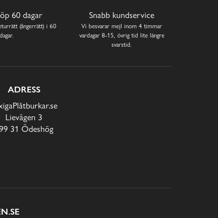
öp 60 dagar
Snabb kundservice
turrätt (ångerrätt) i 60
Vi besvarar mejl inom 4 timmar
dagar.
vardagar 8-15, övrig tid lite längre
svarstid.
ADRESS
xigaPlåtburkar.se
Lievägen 3
99 31 Ödeshög
N.SE