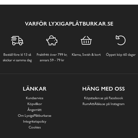
VARFÖR LYXIGAPLÅTBURKAR.SE
Beställ före kl 13 så
Fraktfritt över 799 kr,
Klarna, Swish & kort
Öppet köp 60 dagar
skickar vi samma dag
annars 59 - 79 kr
LÄNKAR
HÄNG MED OSS
Kundservice
Köpstaden.se på Facebook
Köpvillkor
RumAttÄlska.se på Instagram
Ångerrätt
Om LyxigaPlåtburkar.se
Integritetspolicy
Cookies