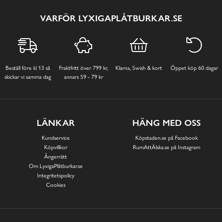
VARFÖR LYXIGAPLÅTBURKAR.SE
Beställ före kl 13 så
Fraktfritt över 799 kr,
Klarna, Swish & kort
Öppet köp 60 dagar
skickar vi samma dag
annars 59 - 79 kr
LÄNKAR
HÄNG MED OSS
Kundservice
Köpstaden.se på Facebook
Köpvillkor
RumAttÄlska.se på Instagram
Ångerrätt
Om LyxigaPlåtburkar.se
Integritetspolicy
Cookies