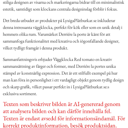
stiliga designen av visarna och markeringarna bidrar till en minimalistisk
estetik, samtidigt som klockans centrala designinslag förblir i fokus.
Det breda utbudet av produkter på LyxigaPlåtburkar.se inkluderar
denna intressanta väggklocka, perfekt för kök eller som en unik detalj i
hemmets olika rum. Varumärket Derriére la porte är känt för att
sammanfoga funktionalitet med kreativa och iögonfallande designer,
vilket tydligt framgår i denna produkt.
Sammanfattningsvis erbjuder Väggklocka Red tomato en kreativ
sammansättning av färger och former, med Derriére la portes unika
stämpel av konstnärlig expression. Det är ett stilfullt exempel på hur
man kan föra in personlighet i ett vardagligt objekt genom tydlig design
och skarp grafik, vilket passar perfekt in i LyxigaPlåtburkar.se:s
exklusiva sortiment.