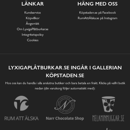
LÄNKAR
HÄNG MED OSS
Kundservice
Köpstaden.se på Facebook
Köpvillkor
RumAttÄlska.se på Instagram
Ångerrätt
Om LyxigaPlåtburkar.se
Integritetspolicy
Cookies
LYXIGAPLÅTBURKAR.SE INGÅR I GALLERIAN
KÖPSTADEN.SE
Hos oss kan du handla i alla anslutna butiker och bara betala en frakt. Klicka på valfri butik
nedan (din varukorg följer automatiskt med):