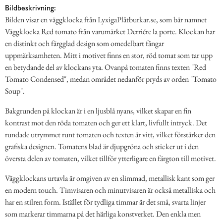
Bildbeskrivning:
Bilden visar en väggklocka från LyxigaPlåtburkar.se, som bär namnet
Väggklocka Red tomato från varumärket Derriére la porte. Klockan har
en distinkt och färgglad design som omedelbart fångar
uppmärksamheten. Mitt i motivet finns en stor, röd tomat som tar upp
en betydande del av klockans yta. Ovanpå tomaten finns texten "Red
Tomato Condensed", medan området nedanför pryds av orden "Tomato
Soup".
Bakgrunden på klockan är i en ljusblå nyans, vilket skapar en fin
kontrast mot den röda tomaten och ger ett klart, livfullt intryck. Det
rundade utrymmet runt tomaten och texten är vitt, vilket förstärker den
grafiska designen. Tomatens blad är djupgröna och sticker ut i den
översta delen av tomaten, vilket tillför ytterligare en färgton till motivet.
Väggklockans urtavla är omgiven av en slimmad, metallisk kant som ger
en modern touch. Timvisaren och minutvisaren är också metalliska och
har en stilren form. Istället för tydliga timmar är det små, svarta linjer
som markerar timmarna på det härliga konstverket. Den enkla men