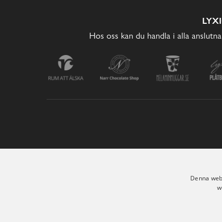
LYX
Hos oss kan du handla i alla anslutna
Denna webb
w