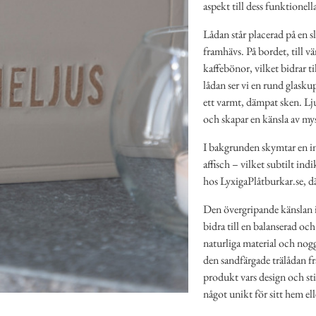
aspekt till dess funktionell
Lådan står placerad på en sl
framhävs. På bordet, till v
kaffebönor, vilket bidrar t
lådan ser vi en rund glasku
ett varmt, dämpat sken. Lj
och skapar en känsla av mys
I bakgrunden skymtar en in
affisch – vilket subtilt in
hos LyxigaPlåtburkar.se, dä
Den övergripande känslan i 
bidra till en balanserad o
naturliga material och nogg
den sandfärgade trälådan fr
produkt vars design och st
något unikt för sitt hem el