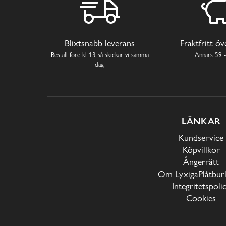
Blixtsnabb leverans
Fraktfritt ö
Beställ före kl 13 så skickar vi samma
Annars 59 -
dag.
LÄNKAR
Kundservice
Köpvillkor
Ångerrätt
Om LyxigaPlåtburk
Integritetspoli
Cookies