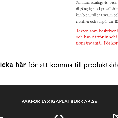
Sammanfattningsvis, beskri
tillgänglig hos LyxigaPlåtb
kan bidra till en trivsam 
enkelhet och stil gör den 
icka här
för att komma till produktsid
VARFÖR LYXIGAPLÅTBURKAR.SE