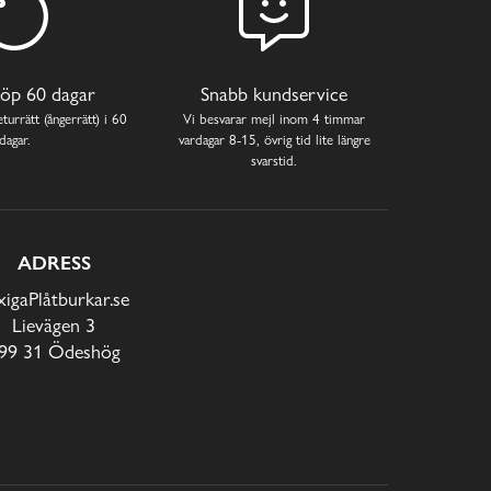
öp 60 dagar
Snabb kundservice
turrätt (ångerrätt) i 60
Vi besvarar mejl inom 4 timmar
dagar.
vardagar 8-15, övrig tid lite längre
svarstid.
ADRESS
xigaPlåtburkar.se
Lievägen 3
99 31 Ödeshög