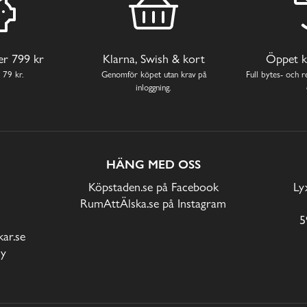
ver 799 kr
Klarna, Swish & kort
Öppet k
 79 kr.
Genomför köpet utan krav på
Full bytes- och re
inloggning.
HÄNG MED OSS
Köpstaden.se på Facebook
Ly
RumAttÄlska.se på Instagram
5
ar.se
cy