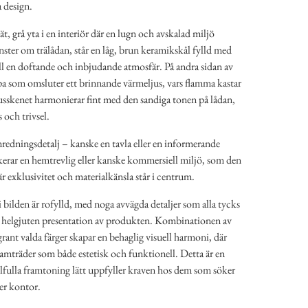
a design.
ät, grå yta i en interiör där en lugn och avskalad miljö
änster om trälådan, står en låg, brun keramikskål fylld med
ill en doftande och inbjudande atmosfär. På andra sidan av
pa som omsluter ett brinnande värmeljus, vars flamma kastar
usskenet harmonierar fint med den sandiga tonen på lådan,
 och trivsel.
redningsdetalj – kanske en tavla eller en informerande
dikerar en hemtrevlig eller kanske kommersiell miljö, som den
r exklusivitet och materialkänsla står i centrum.
bilden är rofylld, med noga avvägda detaljer som alla tycks
ch helgjuten presentation av produkten. Kombinationen av
rant valda färger skapar en behaglig visuell harmoni, där
amträder som både estetisk och funktionell. Detta är en
ilfulla framtoning lätt uppfyller kraven hos dem som söker
ler kontor.