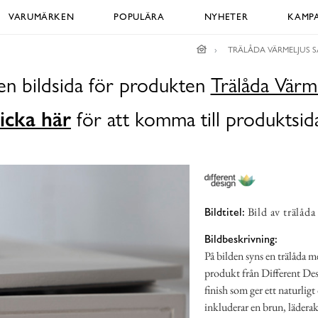
VARUMÄRKEN
POPULÄRA
NYHETER
KAMPA
TRÄLÅDA VÄRMELJUS 
en bildsida för produkten
Trälåda Värm
icka här
för att komma till produktsid
Bild av trälåd
Bildtitel:
Bildbeskrivning:
På bilden syns en trälåda m
produkt från Different Des
finish som ger ett naturligt
inkluderar en brun, läderak