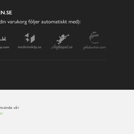
N.SE
(din varukorg följer automatiskt med):
använda vår
er