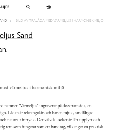
NJER
SAND
BILD AV TRÄLÅDA MED VÄRMELJUS I HARMONISK MILJÖ
eljus Sand
an.
a med värmeljus i harmonisk miljö
ed namnet "Värmeljus" ingraverat på dess framsida, en
ign. Lådan är rektangulär och har en mjuk, sandfärgad
 och neutralt intryck. Det välvda locket är lätt upplyft och
tig rem som fungerar som ett handtag, vilket ger en praktisk