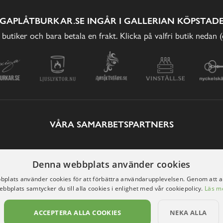
IGAPLÅTBURKAR.SE INGÅR I GALLERIAN KÖPSTADE
 butiker och bara betala en frakt. Klicka på valfri butik nedan 
VÅRA SAMARBETSPARTNERS
Denna webbplats använder cookies
plats använder cookies för att förbättra användarupplevelsen. Genom att 
ebbplats samtycker du till alla cookies i enlighet med vår cookiepolicy.
Läs m
ACCEPTERA ALLA COOKIES
NEKA ALLA