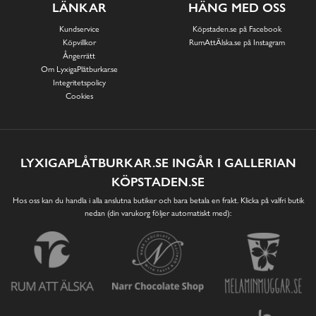
LÄNKAR
HÄNG MED OSS
Kundservice
Köpstaden.se på Facebook
Köpvillkor
RumAttÄlska.se på Instagram
Ångerrätt
Om LyxigaPlåtburkar.se
Integritetspolicy
Cookies
LYXIGAPLÅTBURKAR.SE INGÅR I GALLERIAN
KÖPSTADEN.SE
Hos oss kan du handla i alla anslutna butiker och bara betala en frakt. Klicka på valfri butik
nedan (din varukorg följer automatiskt med):