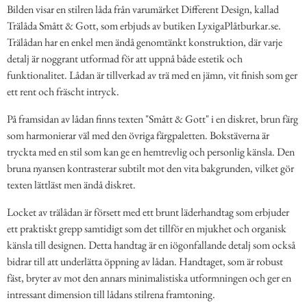
Bilden visar en stilren låda från varumärket Different Design, kallad
Trälåda Smått & Gott, som erbjuds av butiken LyxigaPlåtburkar.se.
Trälådan har en enkel men ändå genomtänkt konstruktion, där varje
detalj är noggrant utformad för att uppnå både estetik och
funktionalitet. Lådan är tillverkad av trä med en jämn, vit finish som ger
ett rent och fräscht intryck.
På framsidan av lådan finns texten "Smått & Gott" i en diskret, brun färg
som harmonierar väl med den övriga färgpaletten. Bokstäverna är
tryckta med en stil som kan ge en hemtrevlig och personlig känsla. Den
bruna nyansen kontrasterar subtilt mot den vita bakgrunden, vilket gör
texten lättläst men ändå diskret.
Locket av trälådan är försett med ett brunt läderhandtag som erbjuder
ett praktiskt grepp samtidigt som det tillför en mjukhet och organisk
känsla till designen. Detta handtag är en iögonfallande detalj som också
bidrar till att underlätta öppning av lådan. Handtaget, som är robust
fäst, bryter av mot den annars minimalistiska utformningen och ger en
intressant dimension till lådans stilrena framtoning.