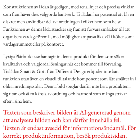
Konstruktionen av lådan är gedigen, med rena linjer och precisa vinklar
som framhäver dess välgjorda hantverk. Trälådan har potential att bli en
diskret men användbar del av inredningen i vilket hem som helst.
Funktionen av denna låda sträcker sig från att förvara småsaker till att
organisera vardagsföremål, med möjlighet att passa lika väl i köket som i
vardagsrummet eller på kontoret.
LyxigaPlåtburkar.se har tagit in denna produkt för dem som söker
kvalitativa och välgjorda lösningar när det kommer till förvaring.
Trälådan Smått & Gott från Different Design erbjuder inte bara
funktion utan även en visuell tilltalande komponent som lätt smälter in i
olika inredningsstilar. Denna bild speglar därför inte bara produkten i
sig utan också en känsla av ordning och harmoni som många strävar
efter i sina hem.