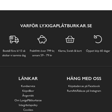
VARFÖR LYXIGAPLÅTBURKAR.SE
Beställ före kl 13 så
Fraktfritt över 799 kr,
Klarna, Swish & kort
Öppet köp 60 dagar
skickar vi samma dag
annars 59 - 79 kr
LÄNKAR
HÄNG MED OSS
Kundservice
Köpstaden.se på Facebook
Köpvillkor
RumAttÄlska.se på Instagram
Ångerrätt
Om LyxigaPlåtburkar.se
Integritetspolicy
Cookies