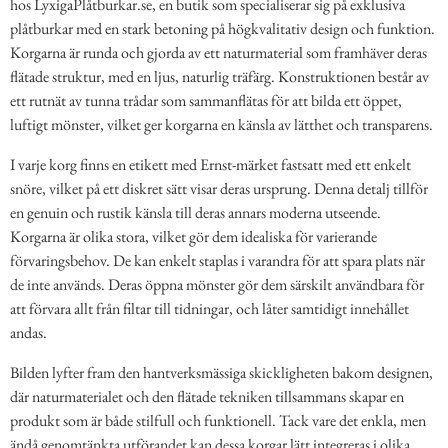
hos LyxigaPlåtburkar.se, en butik som specialiserar sig på exklusiva
plåtburkar med en stark betoning på högkvalitativ design och funktion.
Korgarna är runda och gjorda av ett naturmaterial som framhäver deras
flätade struktur, med en ljus, naturlig träfärg. Konstruktionen består av
ett rutnät av tunna trådar som sammanflätas för att bilda ett öppet,
luftigt mönster, vilket ger korgarna en känsla av lätthet och transparens.
I varje korg finns en etikett med Ernst-märket fastsatt med ett enkelt
snöre, vilket på ett diskret sätt visar deras ursprung. Denna detalj tillför
en genuin och rustik känsla till deras annars moderna utseende.
Korgarna är olika stora, vilket gör dem idealiska för varierande
förvaringsbehov. De kan enkelt staplas i varandra för att spara plats när
de inte används. Deras öppna mönster gör dem särskilt användbara för
att förvara allt från filtar till tidningar, och låter samtidigt innehållet
andas.
Bilden lyfter fram den hantverksmässiga skickligheten bakom designen,
där naturmaterialet och den flätade tekniken tillsammans skapar en
produkt som är både stilfull och funktionell. Tack vare det enkla, men
ändå genomtänkta utförandet kan dessa korgar lätt integreras i olika