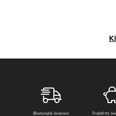
Kl
Blixtsnabb leverans
Fraktfritt ö