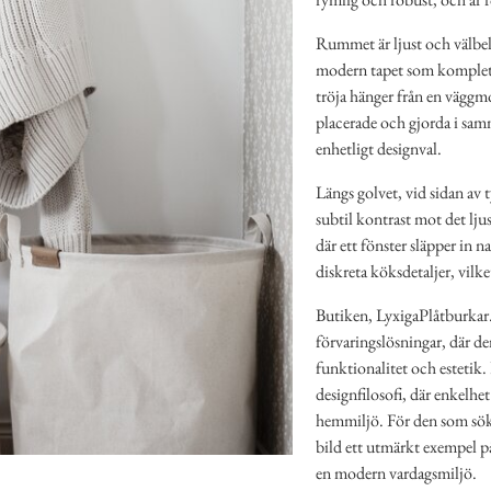
Rummet är ljust och välbel
modern tapet som komplette
tröja hänger från en väggm
placerade och gjorda i sam
enhetligt designval.
Längs golvet, vid sidan av 
subtil kontrast mot det lju
där ett fönster släpper in n
diskreta köksdetaljer, vilke
Butiken, LyxigaPlåtburkar.s
förvaringslösningar, där 
funktionalitet och estetik.
designfilosofi, där enkelh
hemmiljö. För den som söke
bild ett utmärkt exempel p
en modern vardagsmiljö.