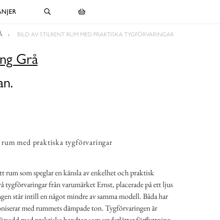
NJER
Å
BILD AV STILRENT RUM MED PRAKTISKA TYGFÖRVARINGAR
ing Grå
an.
nt rum med praktiska tygförvaringar
rett rum som speglar en känsla av enkelhet och praktisk
vå tygförvaringar från varumärket Ernst, placerade på ett ljus
ngen står intill en något mindre av samma modell. Båda har
oniserar med rummets dämpade ton. Tygförvaringen är
försedd med praktiska handtag som underlättar förflyttning.