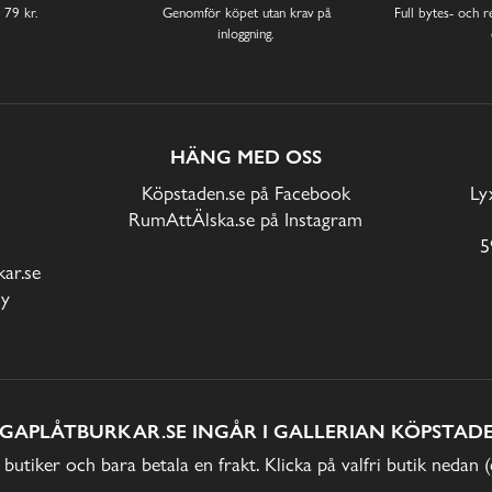
 79 kr.
Genomför köpet utan krav på
Full bytes- och re
inloggning.
HÄNG MED OSS
Köpstaden.se på Facebook
Ly
RumAttÄlska.se på Instagram
5
ar.se
cy
IGAPLÅTBURKAR.SE INGÅR I GALLERIAN KÖPSTADE
 butiker och bara betala en frakt. Klicka på valfri butik nedan 