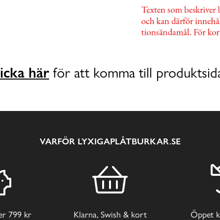
icka här
för att komma till produktsid
VARFÖR LYXIGAPLÅTBURKAR.SE
ver 799 kr
Klarna, Swish & kort
Öppet k