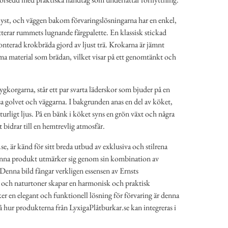
yst, och väggen bakom förvaringslösningarna har en enkel,
rar rummets lugnande färgpalette. En klassisk stickad
onterad krokbräda gjord av ljust trä. Krokarna är jämnt
ma material som brädan, vilket visar på ett genomtänkt och
tygkorgarna, står ett par svarta läderskor som bjuder på en
sa golvet och väggarna. I bakgrunden anas en del av köket,
aturligt ljus. På en bänk i köket syns en grön växt och några
t bidrar till en hemtrevlig atmosfär.
e, är känd för sitt breda utbud av exklusiva och stilrena
denna produkt utmärker sig genom sin kombination av
 Denna bild fångar verkligen essensen av Ernsts
et och naturtoner skapar en harmonisk och praktisk
r en elegant och funktionell lösning för förvaring är denna
å hur produkterna från LyxigaPlåtburkar.se kan integreras i