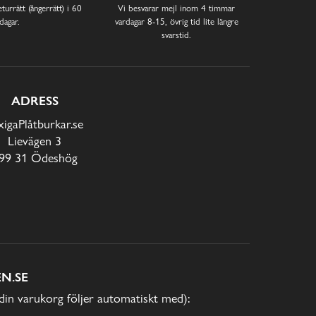
turrätt (ångerrätt) i 60
Vi besvarar mejl inom 4 timmar
dagar.
vardagar 8-15, övrig tid lite längre
svarstid.
ADRESS
xigaPlåtburkar.se
Lievägen 3
99 31 Ödeshög
N.SE
(din varukorg följer automatiskt med):