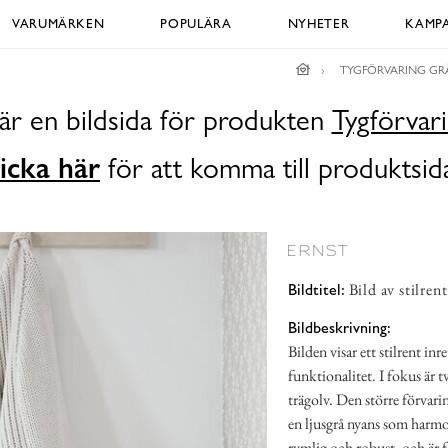
VARUMÄRKEN
POPULÄRA
NYHETER
KAMPA
TYGFÖRVARING GR
är en bildsida för produkten
Tygförvar
icka här
för att komma till produktsid
Bild av stilre
Bildtitel:
Bildbeskrivning:
Bilden visar ett stilrent in
funktionalitet. I fokus är t
trägolv. Den större förvari
en ljusgrå nyans som harm
rymlig och robust, och är 