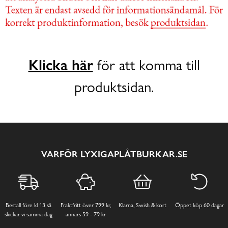
Klicka här
för att komma till
produktsidan.
VARFÖR LYXIGAPLÅTBURKAR.SE
Beställ före kl 13 så
Fraktfritt över 799 kr,
Klarna, Swish & kort
Öppet köp 60 dagar
skickar vi samma dag
annars 59 - 79 kr