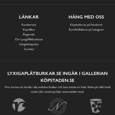
LÄNKAR
HÄNG MED OSS
Kundservice
Köpstaden.se på Facebook
Köpvillkor
RumAttÄlska.se på Instagram
Ångerrätt
Om LyxigaPlåtburkar.se
Integritetspolicy
Cookies
LYXIGAPLÅTBURKAR.SE INGÅR I GALLERIAN
KÖPSTADEN.SE
Hos oss kan du handla i alla anslutna butiker och bara betala en frakt. Klicka på valfri butik
nedan (din varukorg följer automatiskt med):