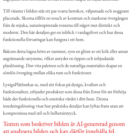
Till vänster i bilden står ett par svarta herrskor, välputsade och noggrant
placerade. Skorna tillför en touch av kontrast och markerar övergången
från de mjuka, naturinspirerade tonerna till något mer distinkt och
modernt. Den här detaljen ger en inblick i vardagslivet och hur dessa
funktionella förvaringar kan fungera i ett hem.
Bakom detta lugna hörn av rummet, syns en glimt av ett kök eller annat
angränsande utrymme, vilket antyder en öppen och inbjudande
planlösning. Den vita paletten och de naturliga materialen skapar en
sömlös övergång mellan olika rum och funktioner.
LyxigaPlåtburkar.se, med sitt fokus på design, kvalitet och
funktionalitet, erbjuder produkter som dessa från Ernst för att förhöja
både det funktionella och estetiska värdet i ditt hem. Denna
inredningslösning visar hur praktiska detaljer kan lyftas fram utan att
kompromissa med stil och helhetsintryck.