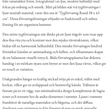
från varumärket Ernst, fotograferad i en ljus, modern hallmiljö med
fokus på ordning och estetik. Mitt på bilden står två tygförvaringar i
ljust neutralt material, varav den ena är "Tygförvaring Rund 38 x 43
cm". Dessa förvaringslösningar erbjuder en funktionell och stilren
lösning för att organisera hemmet.
Den större tygförvaringen står direkt på ett ljust trägolv som visar upp
dess fina vita yta och kontrast mot den mjuka vävstrukturen, vilket
bidrar till en harmonisk helhetsbild. Den mindre förvaringen bredvid
förstärker känslan av sammanhang och helhet, och tillsammans skapar
de ett balanserat visuellt intryck. Båda förvaringspåsarna har diskreta
handtag i en mörkare nyans som bryter av mot den ljusa väven, vilket ger
en touch av variation.
I bakgrunden hänger en kraftig stickad tröja på en enkel, trälist med
krokar, vilket ger en avslappnad och hemtrevlig känsla. Trälisten är
fastsatt på en vit vägg, vars minimalistiska design kompletterar de lugna
toner och texturer hos de andra elementen i rummet. Ljuset i rummet
framhäver de naturliga materialen och färgerna, och det diffusa
dagsljuset som strömmar in från fönstret skapar en mjuk atmosfär.