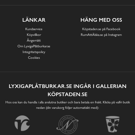
LÄNKAR
HÄNG MED OSS
Kundservice
Köpstaden.se på Facebook
Köpvillkor
RumAttÄlska.se på Instagram
Ångerrätt
Om LyxigaPlåtburkar.se
Integritetspolicy
Cookies
LYXIGAPLÅTBURKAR.SE INGÅR I GALLERIAN
KÖPSTADEN.SE
Hos oss kan du handla i alla anslutna butiker och bara betala en frakt. Klicka på valfri butik
nedan (din varukorg följer automatiskt med):