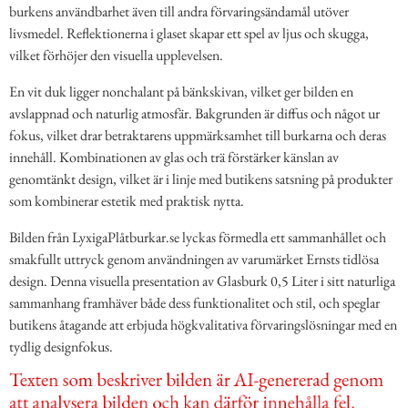
burkens användbarhet även till andra förvaringsändamål utöver
livsmedel. Reflektionerna i glaset skapar ett spel av ljus och skugga,
vilket förhöjer den visuella upplevelsen.
En vit duk ligger nonchalant på bänkskivan, vilket ger bilden en
avslappnad och naturlig atmosfär. Bakgrunden är diffus och något ur
fokus, vilket drar betraktarens uppmärksamhet till burkarna och deras
innehåll. Kombinationen av glas och trä förstärker känslan av
genomtänkt design, vilket är i linje med butikens satsning på produkter
som kombinerar estetik med praktisk nytta.
Bilden från LyxigaPlåtburkar.se lyckas förmedla ett sammanhållet och
smakfullt uttryck genom användningen av varumärket Ernsts tidlösa
design. Denna visuella presentation av Glasburk 0,5 Liter i sitt naturliga
sammanhang framhäver både dess funktionalitet och stil, och speglar
butikens åtagande att erbjuda högkvalitativa förvaringslösningar med en
tydlig designfokus.