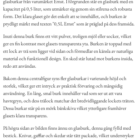
glasburkar från varumärket Ernst. I förgrunden står en glasburk med en
kapacitet på 0,5 liter, som utmärker sig genom sin stilrena och robusta
form. Det klara glaset gör det enkelt att se innehållet, och burken är
prydligt märkt med texten "0,5L Ernst" som är präglad på dess framsida.
Inuti denna burk finns ett vitt pulver, troligen mjöl eller socker, vilket
ger en fin kontrast mot glasets transparenta yta. Burken är toppad med
ett lock av trä som ligger vid sidan och förmedlar en känsla av naturliga
material och funktionell design. En sked står lutad mot burkens insida,
redo att användas.
Bakom denna centralfigur syns fler glasburkar i varierande höjd och
storlek, vilket ger ett intryck av praktisk förvaring och mångsidig
användning. En lång, smal burk innehåller vad som ser ut att vara
havregryn, och dess trälock matchar det bredvidliggande lockets träton.
Dessa burkar står på en mörk bänkskiva vilket ytterligare framhäver
glasets klara transparens.
På högra sidan av bilden finns ännu en glasburk, denna gång fylld med
bestick. Knivar, gafflar och skedar står tätt packade, vilket understryker