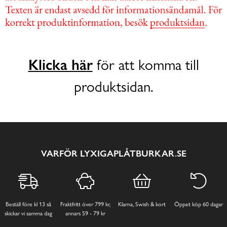
Klicka här
för att komma till
produktsidan.
VARFÖR LYXIGAPLÅTBURKAR.SE
Beställ före kl 13 så
Fraktfritt över 799 kr,
Klarna, Swish & kort
Öppet köp 60 dagar
skickar vi samma dag
annars 59 - 79 kr