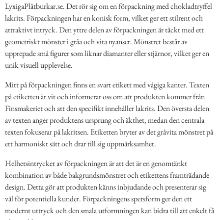
LyxigaPlåtburkar.se. Det rör sig om en förpackning med chokladtryffel
lakrits. Förpackningen har en konisk form, vilket ger ett stilrent och
attraktivt intryck. Den yttre delen av förpackningen är täckt med ett
geometriskt mönster i gråa och vita nyanser. Mönstret består av
upprepade små figurer som liknar diamanter eller stjärnor, vilket ger en
unik visuell upplevelse.
Mitt på förpackningen finns en svart etikett med vågiga kanter. Texten
på etiketten är vit och informerar oss om att produkten kommer från
Finsmakeriet och att den specifikt innehåller lakrits. Den översta delen
av texten anger produktens ursprung och äkthet, medan den centrala
texten fokuserar på lakritsen. Etiketten bryter av det gråvita mönstret på
ett harmoniskt sätt och drar till sig uppmärksamhet.
Helhetsintrycket av förpackningen är att det är en genomtänkt
kombination av både bakgrundsmönstret och etikettens framträdande
design. Detta gör att produkten känns inbjudande och presenterar sig
väl för potentiella kunder. Förpackningens spetsform ger den ett
modernt uttryck och den smala utformningen kan bidra till att enkelt få