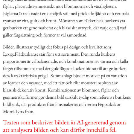
fåglar, placerade symmetriskt mot blommorna och växtligheten.
Fåglarna är tecknade i en detaljrik stil med prickade fjädrar och neutrala
nyanser av vitt, gult och brunt. Mönstret som täcker hela burkens yta
ger burken ett genomarbetat och klassiskt uttryck, där varje detalj vad
gäller färgsättning och former är väl samordnad.
Bilden illustrerar tydligt det fokus på design och kvalitet som
LyxigaPlåtburkar.se står för i sitt sortiment. Den runda burkens
proportioner är välbalanserade, och kombinationen av varma och kalla
färger tillsammans med det guldfärgade locket bidrar till att ge burken
dess karaktäristiska prägel. Sammanlagt bjuder motivet på en variation
av former och nyanser, med ett tätt och rikt mönster inspirerat av
klassisk dekorativ konst. Kombinationen av blommor, fåglar och
geometriska former gör denna bild särskilt tydlig som referens i butikens
bildbank, där produkter från Finsmakeriet och serien Pepparkakor
Morris lyfts fram.