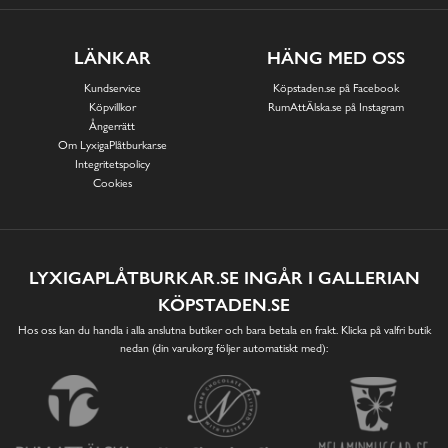
LÄNKAR
HÄNG MED OSS
Kundservice
Köpstaden.se på Facebook
Köpvillkor
RumAttÄlska.se på Instagram
Ångerrätt
Om LyxigaPlåtburkar.se
Integritetspolicy
Cookies
LYXIGAPLÅTBURKAR.SE INGÅR I GALLERIAN
KÖPSTADEN.SE
Hos oss kan du handla i alla anslutna butiker och bara betala en frakt. Klicka på valfri butik
nedan (din varukorg följer automatiskt med):