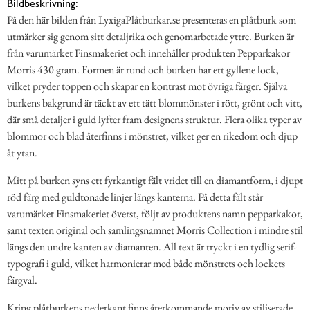
Bildbeskrivning:
På den här bilden från LyxigaPlåtburkar.se presenteras en plåtburk som
utmärker sig genom sitt detaljrika och genomarbetade yttre. Burken är
från varumärket Finsmakeriet och innehåller produkten Pepparkakor
Morris 430 gram. Formen är rund och burken har ett gyllene lock,
vilket pryder toppen och skapar en kontrast mot övriga färger. Själva
burkens bakgrund är täckt av ett tätt blommönster i rött, grönt och vitt,
där små detaljer i guld lyfter fram designens struktur. Flera olika typer av
blommor och blad återfinns i mönstret, vilket ger en rikedom och djup
åt ytan.
Mitt på burken syns ett fyrkantigt fält vridet till en diamantform, i djupt
röd färg med guldtonade linjer längs kanterna. På detta fält står
varumärket Finsmakeriet överst, följt av produktens namn pepparkakor,
samt texten original och samlingsnamnet Morris Collection i mindre stil
längs den undre kanten av diamanten. All text är tryckt i en tydlig serif-
typografi i guld, vilket harmonierar med både mönstrets och lockets
färgval.
Kring plåtburkens nederkant finns återkommande motiv av stiliserade