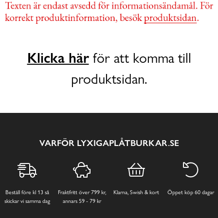
Klicka här
för att komma till
produktsidan.
VARFÖR LYXIGAPLÅTBURKAR.SE
Beställ före kl 13 så
Fraktfritt över 799 kr,
Klarna, Swish & kort
Öppet köp 60 dagar
skickar vi samma dag
annars 59 - 79 kr