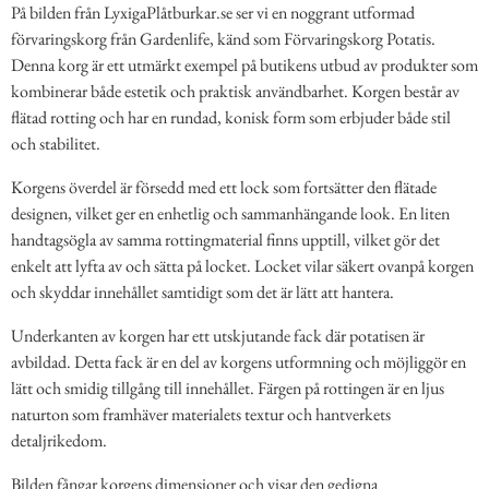
På bilden från LyxigaPlåtburkar.se ser vi en noggrant utformad
förvaringskorg från Gardenlife, känd som Förvaringskorg Potatis.
Denna korg är ett utmärkt exempel på butikens utbud av produkter som
kombinerar både estetik och praktisk användbarhet. Korgen består av
flätad rotting och har en rundad, konisk form som erbjuder både stil
och stabilitet.
Korgens överdel är försedd med ett lock som fortsätter den flätade
designen, vilket ger en enhetlig och sammanhängande look. En liten
handtagsögla av samma rottingmaterial finns upptill, vilket gör det
enkelt att lyfta av och sätta på locket. Locket vilar säkert ovanpå korgen
och skyddar innehållet samtidigt som det är lätt att hantera.
Underkanten av korgen har ett utskjutande fack där potatisen är
avbildad. Detta fack är en del av korgens utformning och möjliggör en
lätt och smidig tillgång till innehållet. Färgen på rottingen är en ljus
naturton som framhäver materialets textur och hantverkets
detaljrikedom.
Bilden fångar korgens dimensioner och visar den gedigna