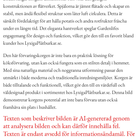
konstruktionen av flätverket. Spjälorna är jämnt flätade och skapar en
stabil, men ändå flexibel struktur som låter luft cirkulera. Detta är
särskilt fördelaktigt för att hålla potatis och andra rotfrukter fräscha
under en längre tid. Det eleganta hantverket speglar Gardenlifes
engagemang för design och funktion, vilket gör den till en favorit bland
kunder hos LyxigaPlåtburkar.se.
Den här förvaringskorgen är inte bara en praktisk lösning för
köksförvaring, utan kan också fungera som en stilren detalj i hemmet.
Med sina naturliga material och noggranna utformning passar den
utmärkt i både moderna och traditionella inredningsmiljöer. Korgen är
både tilltalande och funktionell, vilket gör den till en värdefull och
väldesignad produkt i sortimentet hos LyxigaPlåtburkar.se. Denna bild
demonstrerar korgens potential att inte bara förvara utan också
framhäva sin plats i hushållet.