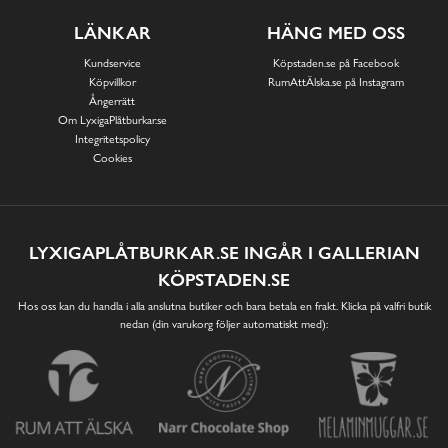
LÄNKAR
HÄNG MED OSS
Kundservice
Köpstaden.se på Facebook
Köpvillkor
RumAttÄlska.se på Instagram
Ångerrätt
Om LyxigaPlåtburkar.se
Integritetspolicy
Cookies
LYXIGAPLÅTBURKAR.SE INGÅR I GALLERIAN
KÖPSTADEN.SE
Hos oss kan du handla i alla anslutna butiker och bara betala en frakt. Klicka på valfri butik
nedan (din varukorg följer automatiskt med):