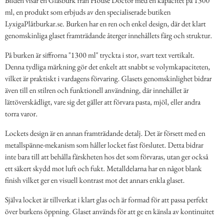
Bilden visar en Glasburk från House Doctor med en kapacitet på 1300
ml, en produkt som erbjuds av den specialiserade butiken
LyxigaPlåtburkar.se. Burken har en ren och enkel design, där det klart
genomskinliga glaset framträdande återger innehållets färg och struktur.
På burken är siffrorna "1300 ml" tryckta i stor, svart text vertikalt.
Denna tydliga märkning gör det enkelt att snabbt se volymkapaciteten,
vilket är praktiskt i vardagens förvaring. Glasets genomskinlighet bidrar
även till en stilren och funktionell användning, där innehållet är
lättöverskådligt, vare sig det gäller att förvara pasta, mjöl, eller andra
torra varor.
Lockets design är en annan framträdande detalj. Det är försett med en
metallspänne-mekanism som håller locket fast förslutet. Detta bidrar
inte bara till att behålla färskheten hos det som förvaras, utan ger också
ett säkert skydd mot luft och fukt. Metalldelarna har en något blank
finish vilket ger en visuell kontrast mot det annars enkla glaset.
Själva locket är tillverkat i klart glas och är formad för att passa perfekt
över burkens öppning. Glaset används för att ge en känsla av kontinuitet