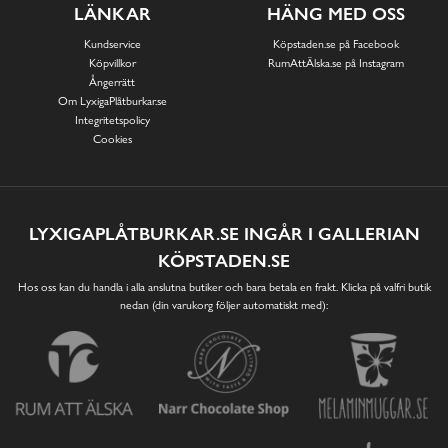
LÄNKAR
HÄNG MED OSS
Kundservice
Köpstaden.se på Facebook
Köpvillkor
RumAttÄlska.se på Instagram
Ångerrätt
Om LyxigaPlåtburkar.se
Integritetspolicy
Cookies
LYXIGAPLÅTBURKAR.SE INGÅR I GALLERIAN
KÖPSTADEN.SE
Hos oss kan du handla i alla anslutna butiker och bara betala en frakt. Klicka på valfri butik
nedan (din varukorg följer automatiskt med):