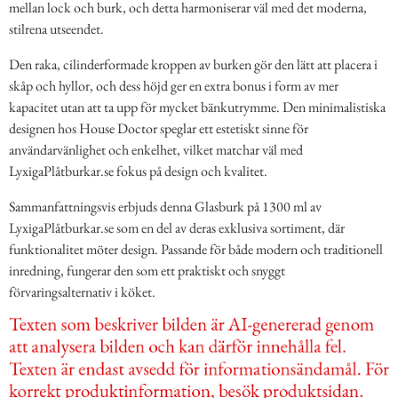
mellan lock och burk, och detta harmoniserar väl med det moderna,
stilrena utseendet.
Den raka, cilinderformade kroppen av burken gör den lätt att placera i
skåp och hyllor, och dess höjd ger en extra bonus i form av mer
kapacitet utan att ta upp för mycket bänkutrymme. Den minimalistiska
designen hos House Doctor speglar ett estetiskt sinne för
användarvänlighet och enkelhet, vilket matchar väl med
LyxigaPlåtburkar.se fokus på design och kvalitet.
Sammanfattningsvis erbjuds denna Glasburk på 1300 ml av
LyxigaPlåtburkar.se som en del av deras exklusiva sortiment, där
funktionalitet möter design. Passande för både modern och traditionell
inredning, fungerar den som ett praktiskt och snyggt
förvaringsalternativ i köket.