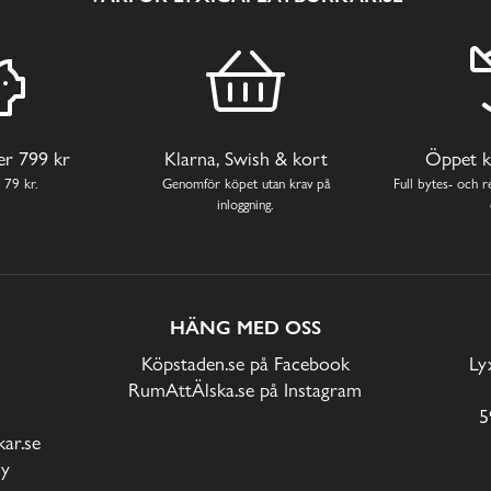
ver 799 kr
Klarna, Swish & kort
Öppet k
 79 kr.
Genomför köpet utan krav på
Full bytes- och re
inloggning.
HÄNG MED OSS
Köpstaden.se på Facebook
Ly
RumAttÄlska.se på Instagram
5
ar.se
cy