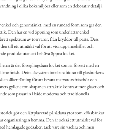
nvändning i olika köksmiljöer eller som en dekorativ detalj i
r enkel och genomtänkt, med en rundad form som ger den
tetik. Den har en vid öppning som underlättar enkel
rett spektrum av torrvaror, från kryddor till pasta. Dess
den till ett utmärkt val för att visa upp innehållet och
nde produkt utan att behöva öppna locket.
jerna är det förseglingsbara locket som är försett med en
lene finish. Detta låssystem inte bara bidrar till glasburkens
så en säker tätning för att bevara matvarors fräschör och
ets gyllene ton skapar en attraktiv kontrast mot glaset och
ende som passar in i både moderna och traditionella
storlek gör den lättplacerad på sådana ytor som köksbänkar
tar organiseringen hemma. Den är också ett utmärkt val för
 med hemlagade godsaker, tack vare sin vackra och men