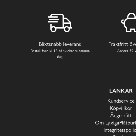
Blixtsnabb leverans
Fraktfritt ö
Beställ före kl 13 så skickar vi samma
Annars 59 -
dag.
LÄNKAR
Kundservice
Köpvillkor
Ångerrätt
Om LyxigaPlåtburk
Integritetspoli