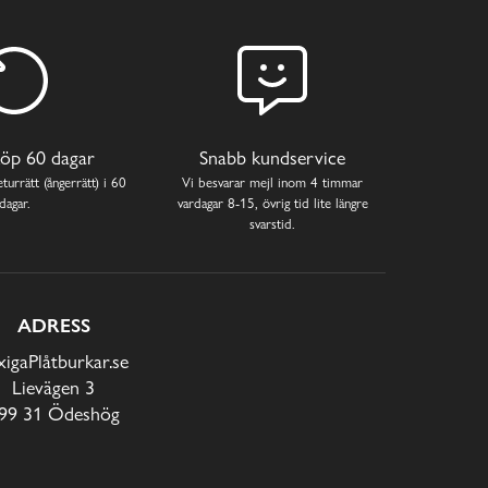
öp 60 dagar
Snabb kundservice
turrätt (ångerrätt) i 60
Vi besvarar mejl inom 4 timmar
dagar.
vardagar 8-15, övrig tid lite längre
svarstid.
ADRESS
xigaPlåtburkar.se
Lievägen 3
99 31 Ödeshög