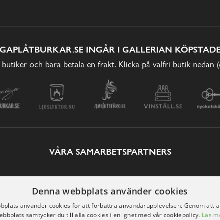
IGAPLÅTBURKAR.SE INGÅR I GALLERIAN KÖPSTADE
 butiker och bara betala en frakt. Klicka på valfri butik nedan 
VÅRA SAMARBETSPARTNERS
Denna webbplats använder cookies
plats använder cookies för att förbättra användarupplevelsen. Genom att 
ebbplats samtycker du till alla cookies i enlighet med vår cookiepolicy.
Läs m