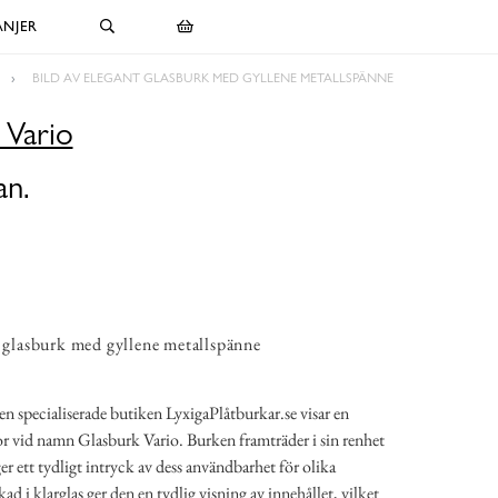
NJER
BILD AV ELEGANT GLASBURK MED GYLLENE METALLSPÄNNE
 Vario
an.
t glasburk med gyllene metallspänne
 specialiserade butiken LyxigaPlåtburkar.se visar en
 vid namn Glasburk Vario. Burken framträder i sin renhet
er ett tydligt intryck av dess användbarhet för olika
d i klarglas ger den en tydlig visning av innehållet, vilket