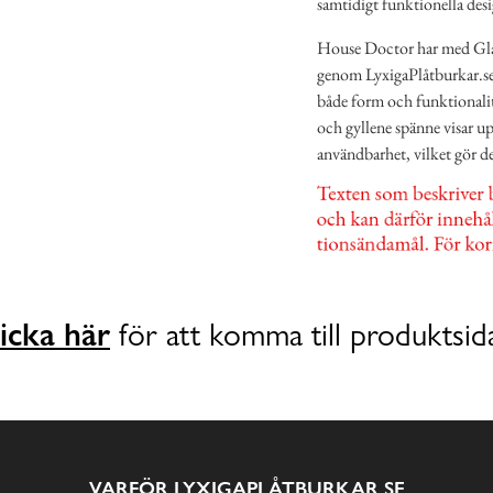
samtidigt funktionella desi
House Doctor har med Glasb
genom LyxigaPlåtburkar.se, v
både form och funktionalit
och gyllene spänne visar up
användbarhet, vilket gör de
icka här
för att komma till produktsid
VARFÖR LYXIGAPLÅTBURKAR.SE