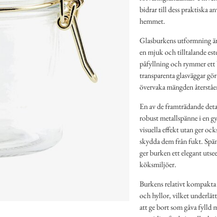
bidrar till dess praktiska a
hemmet.
Glasburkens utformning ä
en mjuk och tilltalande es
påfyllning och rymmer ett b
transparenta glasväggar gör 
övervaka mängden återståe
En av de framträdande detal
robust metallspänne i en gyl
visuella effekt utan ger ock
skydda dem från fukt. Spänn
ger burken ett elegant utse
köksmiljöer.
Burkens relativt kompakta 
och hyllor, vilket underlät
att ge bort som gåva fylld