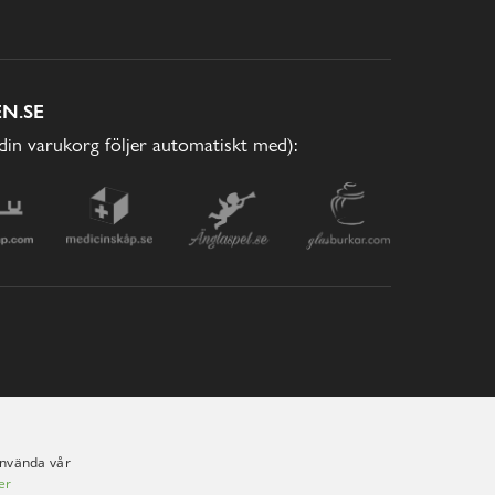
N.SE
(din varukorg följer automatiskt med):
använda vår
er