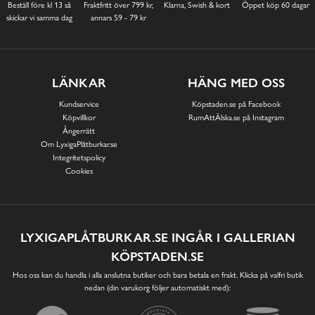
Beställ före kl 13 så
Fraktfritt över 799 kr,
Klarna, Swish & kort
Öppet köp 60 dagar
skickar vi samma dag
annars 59 - 79 kr
LÄNKAR
HÄNG MED OSS
Kundservice
Köpstaden.se på Facebook
Köpvillkor
RumAttÄlska.se på Instagram
Ångerrätt
Om LyxigaPlåtburkar.se
Integritetspolicy
Cookies
LYXIGAPLÅTBURKAR.SE INGÅR I GALLERIAN
KÖPSTADEN.SE
Hos oss kan du handla i alla anslutna butiker och bara betala en frakt. Klicka på valfri butik
nedan (din varukorg följer automatiskt med):