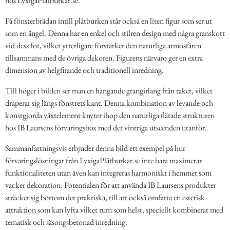
hos LyxigaPlåtburkar.se.
På fönsterbrädan intill plåtburken står också en liten figur som ser ut
som en ängel. Denna har en enkel och stilren design med några granskott
vid dess fot, vilket ytterligare förstärker den naturliga atmosfären
tillsammans med de övriga dekoren. Figurens närvaro ger en extra
dimension av helgfirande och traditionell inredning.
Till höger i bilden ser man en hängande grangirlang från taket, vilket
draperar sig längs fönstrets kant. Denna kombination av levande och
konstgjorda växtelement knyter ihop den naturliga flätade strukturen
hos IB Laursens förvaringsbox med det vintriga utseenden utanför.
Sammanfattningsvis erbjuder denna bild ett exempel på hur
förvaringslösningar från LyxigaPlåtburkar.se inte bara maximerar
funktionaliteten utan även kan integreras harmoniskt i hemmet som
vacker dekoration. Potentialen för att använda IB Laursens produkter
sträcker sig bortom det praktiska, till att också omfatta en estetisk
attraktion som kan lyfta vilket rum som helst, speciellt kombinerat med
tematisk och säsongsbetonad inredning.