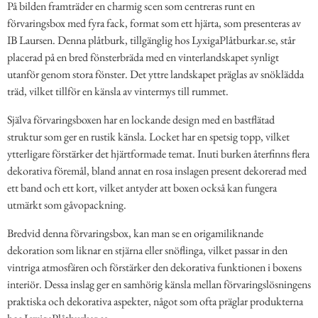
På bilden framträder en charmig scen som centreras runt en
förvaringsbox med fyra fack, format som ett hjärta, som presenteras av
IB Laursen. Denna plåtburk, tillgänglig hos LyxigaPlåtburkar.se, står
placerad på en bred fönsterbräda med en vinterlandskapet synligt
utanför genom stora fönster. Det yttre landskapet präglas av snöklädda
träd, vilket tillför en känsla av vintermys till rummet.
Själva förvaringsboxen har en lockande design med en bastflätad
struktur som ger en rustik känsla. Locket har en spetsig topp, vilket
ytterligare förstärker det hjärtformade temat. Inuti burken återfinns flera
dekorativa föremål, bland annat en rosa inslagen present dekorerad med
ett band och ett kort, vilket antyder att boxen också kan fungera
utmärkt som gåvopackning.
Bredvid denna förvaringsbox, kan man se en origamiliknande
dekoration som liknar en stjärna eller snöflinga, vilket passar in den
vintriga atmosfären och förstärker den dekorativa funktionen i boxens
interiör. Dessa inslag ger en samhörig känsla mellan förvaringslösningens
praktiska och dekorativa aspekter, något som ofta präglar produkterna