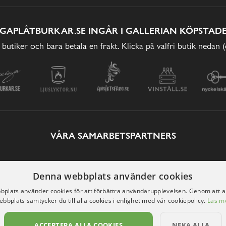
IGAPLÅTBURKAR.SE INGÅR I GALLERIAN KÖPSTADE
 butiker och bara betala en frakt. Klicka på valfri butik nedan 
VÅRA SAMARBETSPARTNERS
Denna webbplats använder cookies
plats använder cookies för att förbättra användarupplevelsen. Genom att 
ebbplats samtycker du till alla cookies i enlighet med vår cookiepolicy.
Läs m
ACCEPTERA ALLA COOKIES
NEKA ALLA