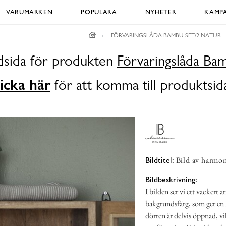
VARUMÄRKEN
POPULÄRA
NYHETER
KAMPA
FÖRVARINGSLÅDA BAMBU SET/2 NATUR
ldsida för produkten
Förvaringslåda Ba
icka här
för att komma till produktsid
Bild av harmon
Bildtitel:
Bildbeskrivning:
I bilden ser vi ett vackert
bakgrundsfärg, som ger en 
dörren är delvis öppnad, vil