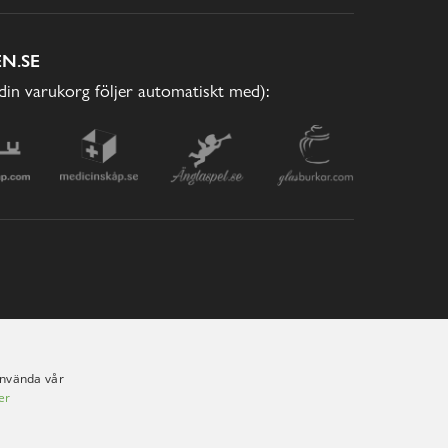
N.SE
(din varukorg följer automatiskt med):
använda vår
er