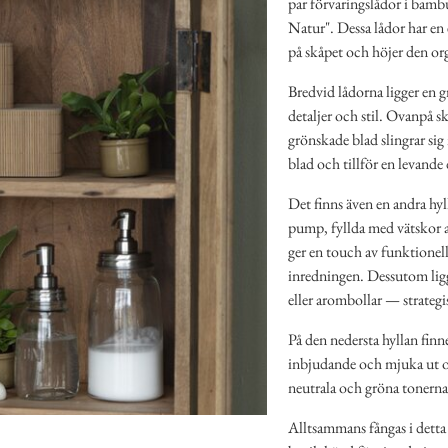
par förvaringslådor i bamb
Natur". Dessa lådor har en 
på skåpet och höjer den or
Bredvid lådorna ligger en gr
detaljer och stil. Ovanpå sk
grönskade blad slingrar sig 
blad och tillför en levande 
Det finns även en andra hyl
pump, fyllda med vätskor a
ger en touch av funktionel
inredningen. Dessutom ligg
eller arombollar — strategis
På den nedersta hyllan finn
inbjudande och mjuka ut o
neutrala och gröna tonerna i
Alltsammans fångas i detta