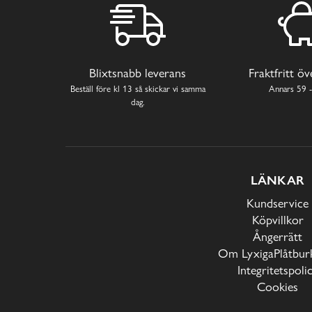
Blixtsnabb leverans
Fraktfritt ö
Beställ före kl 13 så skickar vi samma
Annars 59 -
dag.
LÄNKAR
Kundservice
Köpvillkor
Ångerrätt
Om LyxigaPlåtburk
Integritetspoli
Cookies