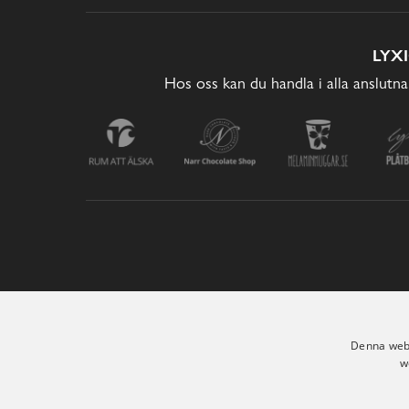
LYX
Hos oss kan du handla i alla anslutna
Denna webb
w