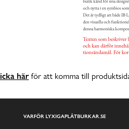
butik känd för sina designm
och nytta i en symbios som 
Det är tydligt att både IB 
den visuella och funktionell
denna harmoniska kompos
icka här
för att komma till produktsid
VARFÖR LYXIGAPLÅTBURKAR.SE