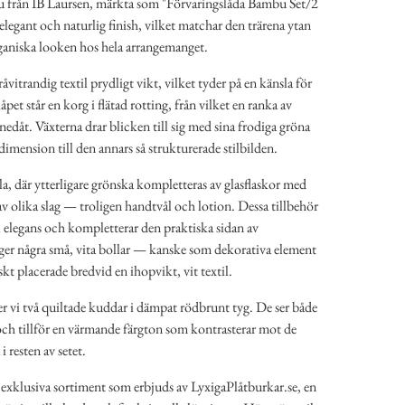
u från IB Laursen, märkta som "Förvaringslåda Bambu Set/2
elegant och naturlig finish, vilket matchar den trärena ytan
ganiska looken hos hela arrangemanget.
åvitrandig textil prydligt vikt, vilket tyder på en känsla för
åpet står en korg i flätad rotting, från vilket en ranka av
nedåt. Växterna drar blicken till sig med sina frodiga gröna
dimension till den annars så strukturerade stilbilden.
la, där ytterligare grönska kompletteras av glasflaskor med
v olika slag — troligen handtvål och lotion. Dessa tillbehör
l elegans och kompletterar den praktiska sidan av
er några små, vita bollar — kanske som dekorativa element
kt placerade bredvid en ihopvikt, vit textil.
er vi två quiltade kuddar i dämpat rödbrunt tyg. De ser både
ch tillför en värmande färgton som kontrasterar mot de
 resten av setet.
 exklusiva sortiment som erbjuds av LyxigaPlåtburkar.se, en