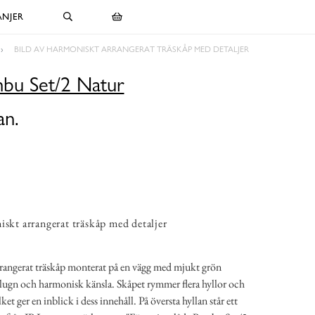
NJER
BILD AV HARMONISKT ARRANGERAT TRÄSKÅP MED DETALJER
mbu Set/2 Natur
an.
iskt arrangerat träskåp med detaljer
 arrangerat träskåp monterat på en vägg med mjukt grön
lugn och harmonisk känsla. Skåpet rymmer flera hyllor och
ket ger en inblick i dess innehåll. På översta hyllan står ett