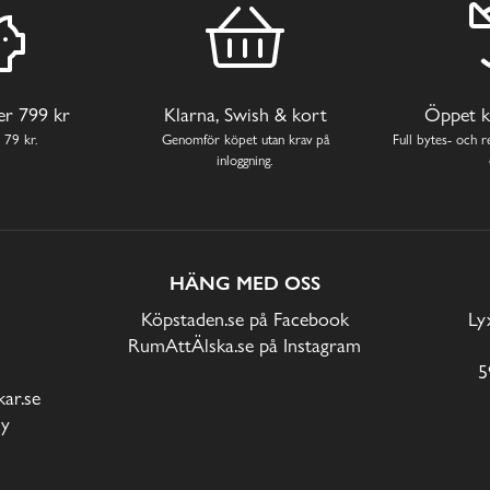
ver 799 kr
Klarna, Swish & kort
Öppet k
 79 kr.
Genomför köpet utan krav på
Full bytes- och re
inloggning.
HÄNG MED OSS
Köpstaden.se på Facebook
Ly
RumAttÄlska.se på Instagram
5
ar.se
cy