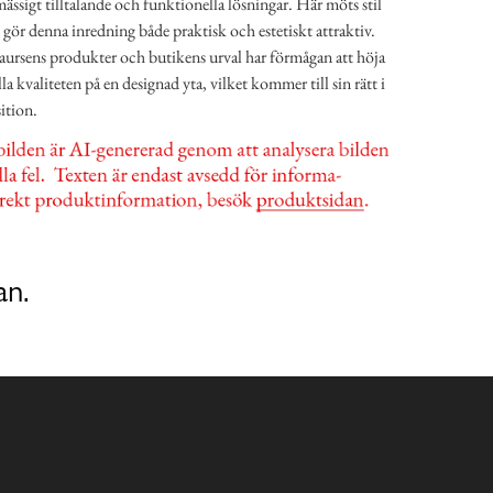
ässigt tilltalande och funktionella lösningar. Här möts stil
gör denna inredning både praktisk och estetiskt attraktiv.
Laursens produkter och butikens urval har förmågan att höja
a kvaliteten på en designad yta, vilket kommer till sin rätt i
ition.
an.