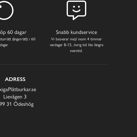
öp 60 dagar
Snabb kundservice
turrätt (ångerrätt) i 60
Vi besvarar mejl inom 4 timmar
dagar.
vardagar 8-15, övrig tid lite längre
svarstid.
ADRESS
xigaPlåtburkar.se
Lievägen 3
99 31 Ödeshög