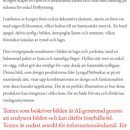
Korgen skapar en varm och inbjudande känsla och visas med handtag på
sidorna för enkel förflyttning.
I närheten av korgen finns också dekorativa element, såsom en liten vas
med några få blommor, vilket bidrar till ett harmoniskt intryck. En bred
spegel, delvis synlig i bilden, återspeglar ljuset och rummet, vilket
förstärker känslan av rymd och lugn.
Den övergripande tonaliteten i bilden är lugn och jordnära, med en
balanserad palett av ljusa och naturliga färger. Hyllan står mot en enkel
vit vägg, vilket gör det möjligt för varje detalj att framträda tydligare.
Denna bild, som återger produkterna från LyxigaPlåtburkar.se på ett
enastående sätt, visar upp kombinationen av design och funktionalitet
som deras kunder uppskattar. Det är en perfekt illustration av hur deras
produkter kan integreras i olika hem, för att både förvara och försköna
vardagsutrymmen.