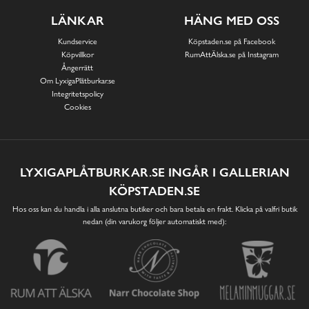
LÄNKAR
HÄNG MED OSS
Kundservice
Köpstaden.se på Facebook
Köpvillkor
RumAttÄlska.se på Instagram
Ångerrätt
Om LyxigaPlåtburkar.se
Integritetspolicy
Cookies
LYXIGAPLÅTBURKAR.SE INGÅR I GALLERIAN
KÖPSTADEN.SE
Hos oss kan du handla i alla anslutna butiker och bara betala en frakt. Klicka på valfri butik
nedan (din varukorg följer automatiskt med):