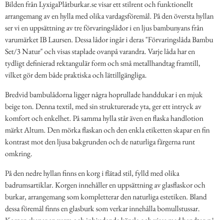
Bilden från LyxigaPlåtburkar.se visar ett stilrent och funktionellt
arrangemang av en hylla med olika vardagsföremål. På den översta hyllan
ser vi en uppsättning av tre förvaringslådor i en ljus bambunyans från
varumärket IB Laursen. Dessa lådor ingår i deras "Förvaringslåda Bambu
Set/3 Natur" och visas staplade ovanpå varandra. Varje låda har en
tydligt definierad rektangulär form och små metallhandtag framtill,
vilket gör dem både praktiska och lättillgängliga.
Bredvid bambulådorna ligger några hoprullade handdukar i en mjuk
beige ton. Denna textil, med sin strukturerade yta, ger ett intryck av
komfort och enkelhet. På samma hylla står även en flaska handlotion
märkt Altum. Den mörka flaskan och den enkla etiketten skapar en fin
kontrast mot den ljusa bakgrunden och de naturliga färgerna runt
omkring.
På den nedre hyllan finns en korg i flätad stil, fylld med olika
badrumsartiklar. Korgen innehåller en uppsättning av glasflaskor och
burkar, arrangemang som kompletterar den naturliga estetiken. Bland
dessa föremål finns en glasburk som verkar innehålla bomullstussar.