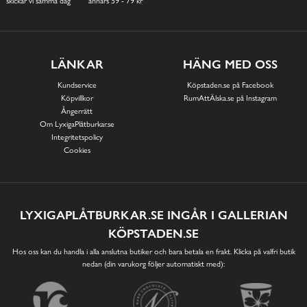
skickar vi samma dag
annars 59 - 79 kr
LÄNKAR
HÄNG MED OSS
Kundservice
Köpstaden.se på Facebook
Köpvillkor
RumAttÄlska.se på Instagram
Ångerrätt
Om LyxigaPlåtburkar.se
Integritetspolicy
Cookies
LYXIGAPLÅTBURKAR.SE INGÅR I GALLERIAN
KÖPSTADEN.SE
Hos oss kan du handla i alla anslutna butiker och bara betala en frakt. Klicka på valfri butik
nedan (din varukorg följer automatiskt med):