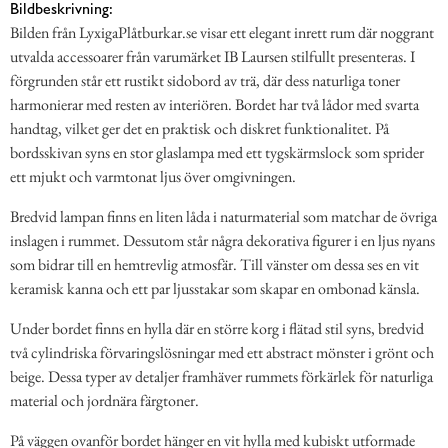
Bildbeskrivning:
Bilden från LyxigaPlåtburkar.se visar ett elegant inrett rum där noggrant
utvalda accessoarer från varumärket IB Laursen stilfullt presenteras. I
förgrunden står ett rustikt sidobord av trä, där dess naturliga toner
harmonierar med resten av interiören. Bordet har två lådor med svarta
handtag, vilket ger det en praktisk och diskret funktionalitet. På
bordsskivan syns en stor glaslampa med ett tygskärmslock som sprider
ett mjukt och varmtonat ljus över omgivningen.
Bredvid lampan finns en liten låda i naturmaterial som matchar de övriga
inslagen i rummet. Dessutom står några dekorativa figurer i en ljus nyans
som bidrar till en hemtrevlig atmosfär. Till vänster om dessa ses en vit
keramisk kanna och ett par ljusstakar som skapar en ombonad känsla.
Under bordet finns en hylla där en större korg i flätad stil syns, bredvid
två cylindriska förvaringslösningar med ett abstract mönster i grönt och
beige. Dessa typer av detaljer framhäver rummets förkärlek för naturliga
material och jordnära färgtoner.
På väggen ovanför bordet hänger en vit hylla med kubiskt utformade