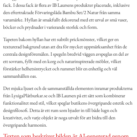
fack. I dessa fack är flera av IB Laursens produkter placerade, inklusive
den eftertraktade Förvaringslåda Bambu Set/2 Natur från samma
varumärke. Hyllan är smakfullt dekorerad med ett urval av små vaser,
böcker och prydnader i varierande storlek och form.
Tapeten bakom hyllan har ett subtilt prickmönster, vilket ger en
texturerad bakgrund utan att dra för mycket uppmärksamhet från de
centrala designföremålen. I spegeln bredvid väggen avspeglas en del av
ett sovrum, fyllt med en korg och naturinspirerade möbler, vilket
förstärker helhetsintrycket och rummet blir en enhetlig och väl
sammanhållen oas.
Det mjuka ljuset och de sammanställda elementen inramar produkterna
från LyxigaPlåtburkar.se och IB Laursen på ett sätt som kombinerar
funktionalitet med stil, vilket speglar butikens övergripande estetik och
designfilosofi. Detta är ett rum som bjuder in till både lugn och
kreativitet, och varje objekt är noga utvalt för att bidra till den
övergripande harmonin.