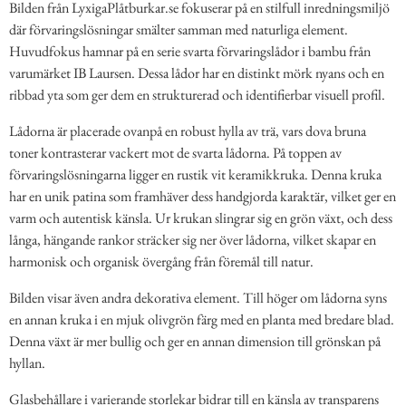
Bilden från LyxigaPlåtburkar.se fokuserar på en stilfull inredningsmiljö
där förvaringslösningar smälter samman med naturliga element.
Huvudfokus hamnar på en serie svarta förvaringslådor i bambu från
varumärket IB Laursen. Dessa lådor har en distinkt mörk nyans och en
ribbad yta som ger dem en strukturerad och identifierbar visuell profil.
Lådorna är placerade ovanpå en robust hylla av trä, vars dova bruna
toner kontrasterar vackert mot de svarta lådorna. På toppen av
förvaringslösningarna ligger en rustik vit keramikkruka. Denna kruka
har en unik patina som framhäver dess handgjorda karaktär, vilket ger en
varm och autentisk känsla. Ur krukan slingrar sig en grön växt, och dess
långa, hängande rankor sträcker sig ner över lådorna, vilket skapar en
harmonisk och organisk övergång från föremål till natur.
Bilden visar även andra dekorativa element. Till höger om lådorna syns
en annan kruka i en mjuk olivgrön färg med en planta med bredare blad.
Denna växt är mer bullig och ger en annan dimension till grönskan på
hyllan.
Glasbehållare i varierande storlekar bidrar till en känsla av transparens