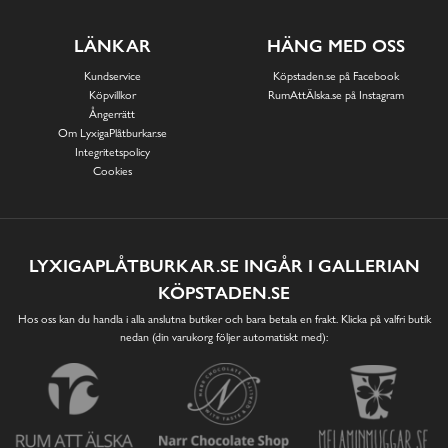
LÄNKAR
HÄNG MED OSS
Kundservice
Köpstaden.se på Facebook
Köpvillkor
RumAttÄlska.se på Instagram
Ångerrätt
Om LyxigaPlåtburkar.se
Integritetspolicy
Cookies
LYXIGAPLÅTBURKAR.SE INGÅR I GALLERIAN
KÖPSTADEN.SE
Hos oss kan du handla i alla anslutna butiker och bara betala en frakt. Klicka på valfri butik
nedan (din varukorg följer automatiskt med):