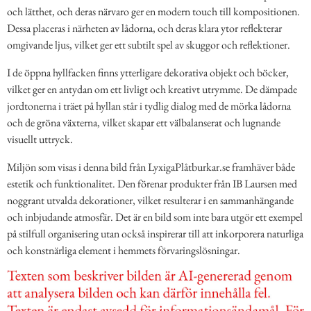
och lätthet, och deras närvaro ger en modern touch till kompositionen.
Dessa placeras i närheten av lådorna, och deras klara ytor reflekterar
omgivande ljus, vilket ger ett subtilt spel av skuggor och reflektioner.
I de öppna hyllfacken finns ytterligare dekorativa objekt och böcker,
vilket ger en antydan om ett livligt och kreativt utrymme. De dämpade
jordtonerna i träet på hyllan står i tydlig dialog med de mörka lådorna
och de gröna växterna, vilket skapar ett välbalanserat och lugnande
visuellt uttryck.
Miljön som visas i denna bild från LyxigaPlåtburkar.se framhäver både
estetik och funktionalitet. Den förenar produkter från IB Laursen med
noggrant utvalda dekorationer, vilket resulterar i en sammanhängande
och inbjudande atmosfär. Det är en bild som inte bara utgör ett exempel
på stilfull organisering utan också inspirerar till att inkorporera naturliga
och konstnärliga element i hemmets förvaringslösningar.