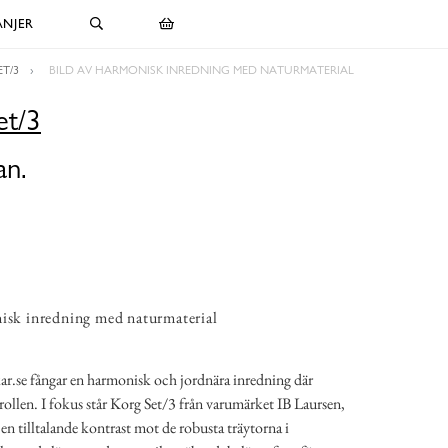
NJER
ET/3
BILD AV HARMONISK INREDNING MED NATURMATERIAL
et/3
an.
isk inredning med naturmaterial
ar.se fångar en harmonisk och jordnära inredning där
ollen. I fokus står Korg Set/3 från varumärket IB Laursen,
 en tilltalande kontrast mot de robusta träytorna i