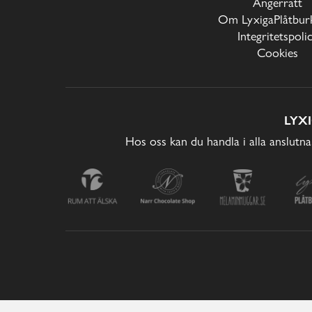
Ångerrätt
Om LyxigaPlåtburk
Integritetspoli
Cookies
LYX
Hos oss kan du handla i alla anslutna