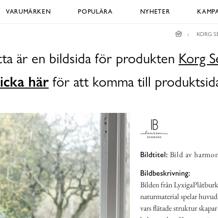
VARUMÄRKEN
POPULÄRA
NYHETER
KAMPA
KORG S
ta är en bildsida för produkten
Korg S
icka här
för att komma till produktsid
Bild av harmon
Bildtitel:
Bildbeskrivning:
Bilden från LyxigaPlåtburk
naturmaterial spelar huvudr
vars flätade struktur skapar