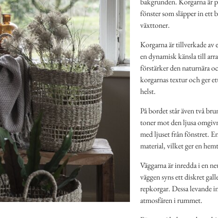
bakgrunden. Korgarna är pla
fönster som släpper in ett b
växttoner.
Korgarna är tillverkade av en
en dynamisk känsla till ar
förstärker den naturnära o
korgarnas textur och ger et
helst.
På bordet står även två bru
toner mot den ljusa omgivn
med ljuset från fönstret. E
material, vilket ger en hem
Väggarna är inredda i en ne
väggen syns ett diskret gal
repkorgar. Dessa levande in
atmosfären i rummet.