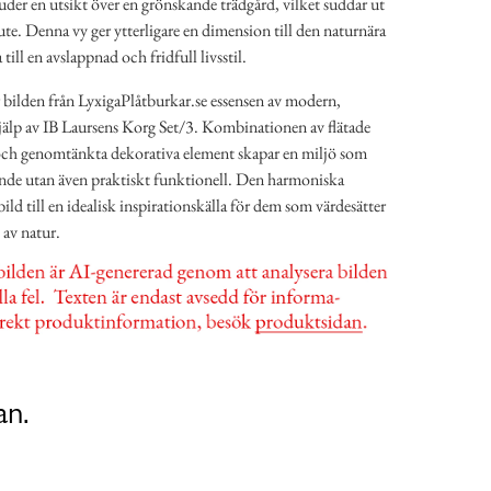
der en utsikt över en grönskande trädgård, vilket suddar ut
te. Denna vy ger ytterligare en dimension till den naturnära
ill en avslappnad och fridfull livsstil.
bilden från LyxigaPlåtburkar.se essensen av modern,
älp av IB Laursens Korg Set/3. Kombinationen av flätade
 och genomtänkta dekorativa element skapar en miljö som
talande utan även praktiskt funktionell. Den harmoniska
d till en idealisk inspirationskälla för dem som värdesätter
 av natur.
an.