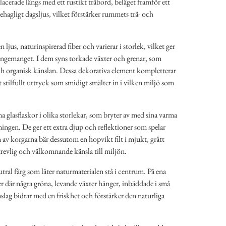
cerade längs med ett rustikt träbord, beläget framför ett
ehagligt dagsljus, vilket förstärker rummets trä- och
 ljus, naturinspirerad fiber och varierar i storlek, vilket ger
rangemanget. I dem syns torkade växter och grenar, som
ch organisk känslan. Dessa dekorativa element kompletterar
t stilfullt uttryck som smidigt smälter in i vilken miljö som
na glasflaskor i olika storlekar, som bryter av med sina varma
ingen. De ger ett extra djup och reflektioner som spelar
n av korgarna bär dessutom en hopvikt filt i mjukt, grått
trevlig och välkomnande känsla till miljön.
utral färg som låter naturmaterialen stå i centrum. På ena
ler där några gröna, levande växter hänger, inbäddade i små
slag bidrar med en friskhet och förstärker den naturliga