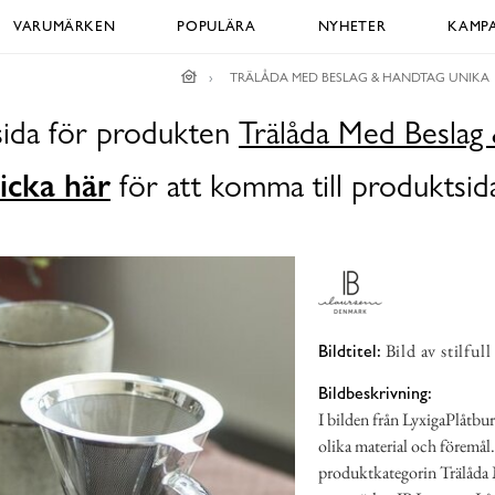
VARUMÄRKEN
POPULÄRA
NYHETER
KAMPA
TRÄLÅDA MED BESLAG & HANDTAG UNIKA
sida för produkten
Trälåda Med Beslag
icka här
för att komma till produktsid
Bild av stilfu
Bildtitel:
Bildbeskrivning:
I bilden från LyxigaPlåtbur
olika material och föremål.
produktkategorin Trälåda 