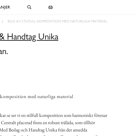
NJER
BILD AV STILFULL KOMPOSITION MED NATURLIGA MATERIAL
 & Handtag Unika
an.
ll komposition med naturliga material
kar.se ser vi en stilfull komposition som harmoniskt förenar
 Centralt placerad finns en robust trälåda, som tillhör
Med Beslag och Handtag Unika från det ansedda