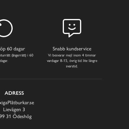
öp 60 dagar
Snabb kundservice
turrätt (ångerrätt) i 60
Vi besvarar mejl inom 4 timmar
dagar.
vardagar 8-15, övrig tid lite längre
svarstid.
ADRESS
xigaPlåtburkar.se
Lievägen 3
99 31 Ödeshög