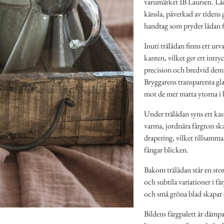
varumärket IB Laursen. Lådan
känsla, påverkad av tidens
handtag som pryder lådan f
Inuti trälådan finns ett urv
kanten, vilket ger ett intr
precision och bredvid dem s
Bryggarens transparenta glas
mot de mer matta ytorna i 
Under trälådan syns ett kast
varma, jordnära färgton sk
drapering, vilket tillsamm
fångar blicken.
Bakom trälådan står en stor 
och subtila variationer i fä
och små gröna blad skapar e
Bildens färgpalett är dämpa