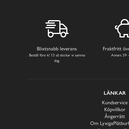
Blixtsnabb leverans
Fraktfritt ö
Beställ före kl 13 så skickar vi samma
Annars 59 -
dag.
LÄNKAR
Kundservice
Köpvillkor
Ångerrätt
Om LyxigaPlåtburk