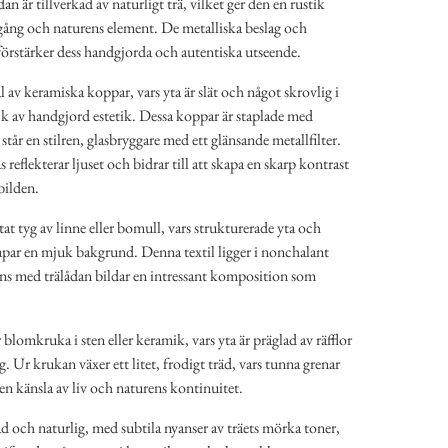
 är tillverkad av naturligt trä, vilket ger den en rustik
 gång och naturens element. De metalliska beslag och
örstärker dess handgjorda och autentiska utseende.
al av keramiska koppar, vars yta är slät och något skrovlig i
yck av handgjord estetik. Dessa koppar är staplade med
tår en stilren, glasbryggare med ett glänsande metallfilter.
 reflekterar ljuset och bidrar till att skapa en skarp kontrast
bilden.
at tyg av linne eller bomull, vars strukturerade yta och
apar en mjuk bakgrund. Denna textil ligger i nonchalant
ans med trälådan bildar en intressant komposition som
blomkruka i sten eller keramik, vars yta är präglad av räfflor
rg. Ur krukan växer ett litet, frodigt träd, vars tunna grenar
n känsla av liv och naturens kontinuitet.
d och naturlig, med subtila nyanser av träets mörka toner,