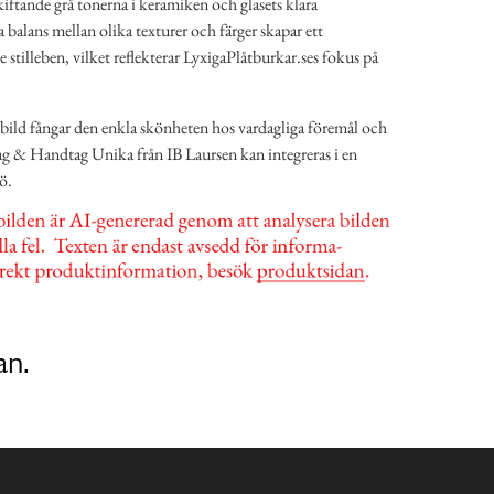
kiftande grå tonerna i keramiken och glasets klara
balans mellan olika texturer och färger skapar ett
tilleben, vilket reflekterar LyxigaPlåtburkar.ses fokus på
bild fångar den enkla skönheten hos vardagliga föremål och
ag & Handtag Unika från IB Laursen kan integreras i en
ö.
an.