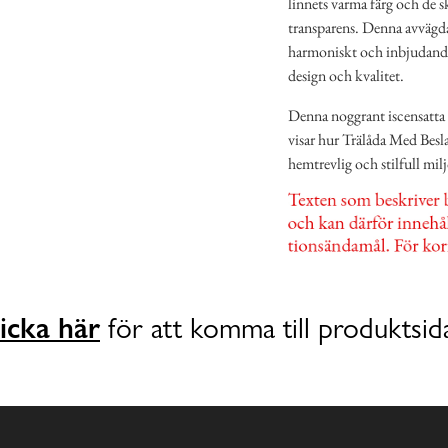
linnets varma färg och de s
transparens. Denna avvägda 
harmoniskt och inbjudande s
design och kvalitet.
Denna noggrant iscensatta 
visar hur Trälåda Med Besl
hemtrevlig och stilfull milj
icka här
för att komma till produktsid