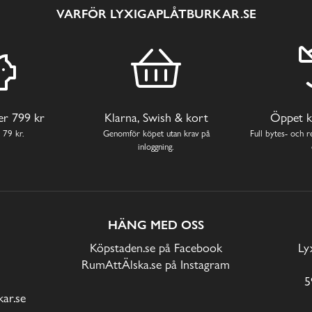
VARFÖR LYXIGAPLÅTBURKAR.SE
ver 799 kr
Klarna, Swish & kort
Öppet k
 79 kr.
Genomför köpet utan krav på
Full bytes- och re
inloggning.
HÄNG MED OSS
Köpstaden.se på Facebook
Ly
RumAttÄlska.se på Instagram
5
ar.se