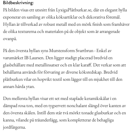
Bildbeskrivning:
På bilden visas ett utsnitt från LyxigaPlåtburkar.se, där en elegant hylla
exponerar en samling av olika köksartiklar och dekorativa föremål.
Hyllan är tillverkad av robust metall med en mörk finish som framhäver
de olika texturerna och materialen på de objekt som är arrangerade
ovanpå.
På den översta hyllan syns Murstensform Svartbrun - Enkel av
varumärket IB Laursen. Den ligger stadigt placerad bredvid en
glasbehållare med metallinsatser och en klar karaff. Det verkar som att
behållarna används för förvaring av diverse köksredskap. Bredvid
plåtburken vilar en hopvikt textil som lägger till en mjukhet till den
annars hårda ytan.
Den mellersta hyllan visar ett set med staplade keramikskålar i en
dämpad rosa ton, med en tygservett nonchalant slängd över kanten av
den översta skålen. Intill dem står två mörkt tonade glasburkar och en
kanna, vilande på träunderlägg, som kompletterar de behagliga
jordfärgerna.