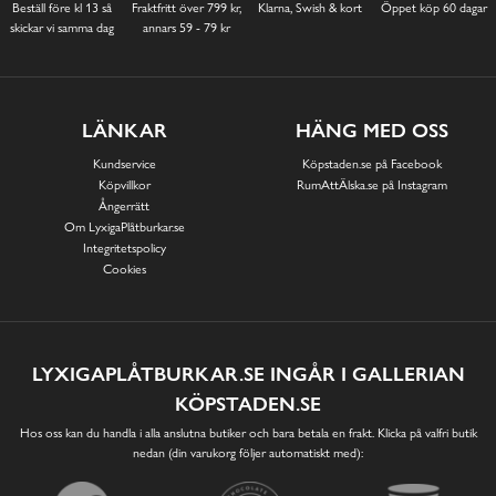
Beställ före kl 13 så
Fraktfritt över 799 kr,
Klarna, Swish & kort
Öppet köp 60 dagar
skickar vi samma dag
annars 59 - 79 kr
LÄNKAR
HÄNG MED OSS
Kundservice
Köpstaden.se på Facebook
Köpvillkor
RumAttÄlska.se på Instagram
Ångerrätt
Om LyxigaPlåtburkar.se
Integritetspolicy
Cookies
LYXIGAPLÅTBURKAR.SE INGÅR I GALLERIAN
KÖPSTADEN.SE
Hos oss kan du handla i alla anslutna butiker och bara betala en frakt. Klicka på valfri butik
nedan (din varukorg följer automatiskt med):