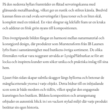
På den nedersta hyllan framträder en flätad serveringskanna med
glänsande metallhandtag, vilket ger en rustik och stilren känsla. Bredvid
kannan finns en rad ovala serveringsfat i ljusa toner och en liten skål,
komplett med en träsked. En växt slingrar sig lekfullt fram ur en kruka
och adderar en frisk grön nyans till kompositionen.
Den övergripande bilden fångar en harmoni mellan naturmaterial och
konstgjord design, där produkter som Murstensform från IB Laursen
lyfts fram i samstämmighet med butikens övriga sortiment. De olika
föremålen verkar vara noggrant utvalda av LyxigaPlåtburkar.se för att
locka och inspirera kunder som söker unika och praktiska inslag till sina
hem.
Ljuset från sidan skapar subtila skuggor längs hyllorna och betonar de
mångfacetterade ytorna i varje objekt. Detta bidrar till en inbjudande
scen som är både modern och tidlös, vilket speglar den engagerade
kureringen hos butiken. Bildens komposition och arrangemang
erbjuder en autentisk blick in i en vackert stylad miljö där varje produkt
berättar sin egen historia.