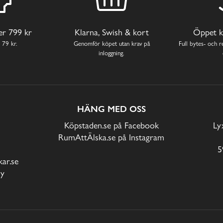
ver 799 kr
Klarna, Swish & kort
Öppet k
 79 kr.
Genomför köpet utan krav på
Full bytes- och re
inloggning.
HÄNG MED OSS
Köpstaden.se på Facebook
Ly
RumAttÄlska.se på Instagram
5
ar.se
cy