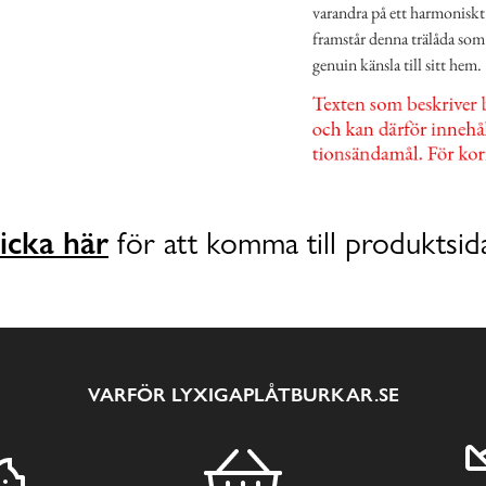
varandra på ett harmoniskt 
framstår denna trälåda som e
genuin känsla till sitt hem.
icka här
för att komma till produktsid
VARFÖR LYXIGAPLÅTBURKAR.SE