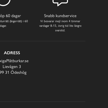
öp 60 dagar
Snabb kundservice
turrätt (ångerrätt) i 60
Vi besvarar mejl inom 4 timmar
dagar.
vardagar 8-15, övrig tid lite längre
svarstid.
ADRESS
xigaPlåtburkar.se
Lievägen 3
99 31 Ödeshög