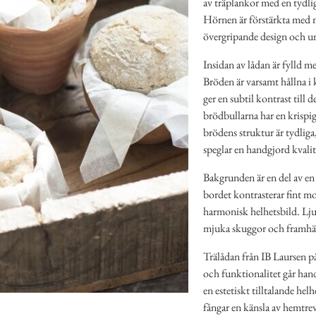
av träplankor med en tydlig
Hörnen är förstärkta med me
övergripande design och un
Insidan av lådan är fylld 
Bröden är varsamt hållna i
ger en subtil kontrast till
brödbullarna har en krispig
brödens struktur är tydliga
speglar en handgjord kvalit
Bakgrunden är en del av en 
bordet kontrasterar fint mot
harmonisk helhetsbild. Ljus
mjuka skuggor och framhäve
Trälådan från IB Laursen på
och funktionalitet går han
en estetiskt tilltalande hel
fångar en känsla av hemtrev