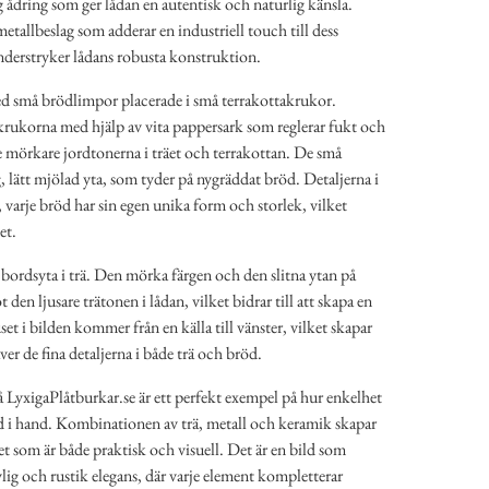
 ådring som ger lådan en autentisk och naturlig känsla.
tallbeslag som adderar en industriell touch till dess
derstryker lådans robusta konstruktion.
med små brödlimpor placerade i små terrakottakrukor.
 krukorna med hjälp av vita pappersark som reglerar fukt och
 de mörkare jordtonerna i träet och terrakottan. De små
, lätt mjölad yta, som tyder på nygräddat bröd. Detaljerna i
, varje bröd har sin egen unika form och storlek, vilket
et.
bordsyta i trä. Den mörka färgen och den slitna ytan på
 den ljusare trätonen i lådan, vilket bidrar till att skapa en
et i bilden kommer från en källa till vänster, vilket skapar
r de fina detaljerna i både trä och bröd.
 LyxigaPlåtburkar.se är ett perfekt exempel på hur enkelhet
d i hand. Kombinationen av trä, metall och keramik skapar
het som är både praktisk och visuell. Det är en bild som
lig och rustik elegans, där varje element kompletterar