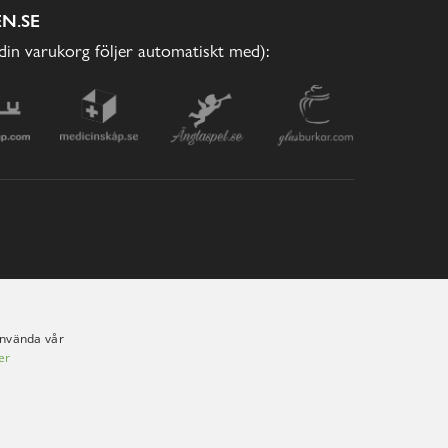
N.SE
(din varukorg följer automatiskt med):
använda vår
er