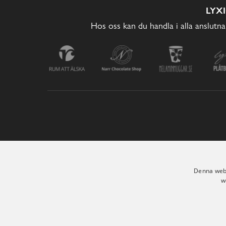
LYX
Hos oss kan du handla i alla anslutna
Denna webb
w