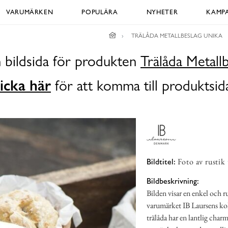
VARUMÄRKEN
POPULÄRA
NYHETER
KAMPA
TRÄLÅDA METALLBESLAG UNIKA
 bildsida för produkten
Trälåda Metall
icka här
för att komma till produktsid
Foto av rustik
Bildtitel:
Bildbeskrivning:
Bilden visar en enkel och r
varumärket IB Laursens kol
trälåda har en lantlig charm