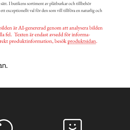
sätt. I butikens sortiment av plåtburkar och tillbehör
tt exceptionellt val för den som vill tillföra en naturlig och
an.