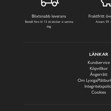
Blixtsnabb leverans
Fraktfritt ö
Beställ före kl 13 så skickar vi samma
Annars 59 -
dag.
LÄNKAR
Kundservice
Köpvillkor
Ångerrätt
Om LyxigaPlåtburk
Integritetspoli
Cookies