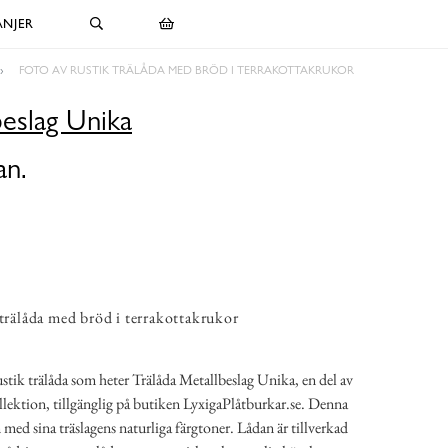
NJER
FOTO AV RUSTIK TRÄLÅDA MED BRÖD I TERRAKOTTAKRUKOR
beslag Unika
an.
 trälåda med bröd i terrakottakrukor
ustik trälåda som heter Trälåda Metallbeslag Unika, en del av
lektion, tillgänglig på butiken LyxigaPlåtburkar.se. Denna
 med sina träslagens naturliga färgtoner. Lådan är tillverkad