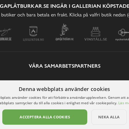
IGAPLÅTBURKAR.SE INGÅR I GALLERIAN KÖPSTADE
 butiker och bara betala en frakt. Klicka på valfri butik nedan 
VÅRA SAMARBETSPARTNERS
Denna webbplats använder cookies
plats använder cookies för att förbättra användarupplevelsen. Genom att 
ebbplats samtycker du till alla cookies i enlighet med vår cookiepolicy.
Läs m
ACCEPTERA ALLA COOKIES
NEKA ALLA