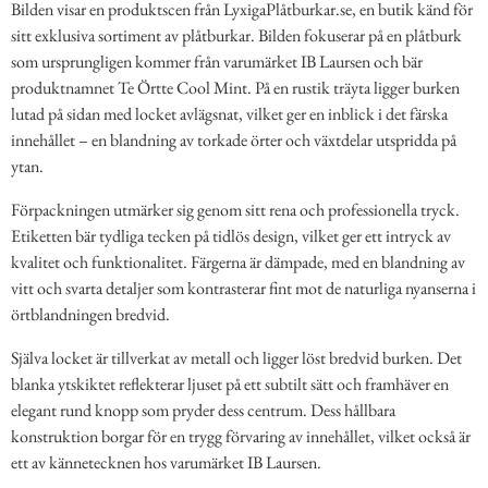
Bilden visar en produktscen från LyxigaPlåtburkar.se, en butik känd för
sitt exklusiva sortiment av plåtburkar. Bilden fokuserar på en plåtburk
som ursprungligen kommer från varumärket IB Laursen och bär
produktnamnet Te Örtte Cool Mint. På en rustik träyta ligger burken
lutad på sidan med locket avlägsnat, vilket ger en inblick i det färska
innehållet – en blandning av torkade örter och växtdelar utspridda på
ytan.
Förpackningen utmärker sig genom sitt rena och professionella tryck.
Etiketten bär tydliga tecken på tidlös design, vilket ger ett intryck av
kvalitet och funktionalitet. Färgerna är dämpade, med en blandning av
vitt och svarta detaljer som kontrasterar fint mot de naturliga nyanserna i
örtblandningen bredvid.
Själva locket är tillverkat av metall och ligger löst bredvid burken. Det
blanka ytskiktet reflekterar ljuset på ett subtilt sätt och framhäver en
elegant rund knopp som pryder dess centrum. Dess hållbara
konstruktion borgar för en trygg förvaring av innehållet, vilket också är
ett av kännetecknen hos varumärket IB Laursen.