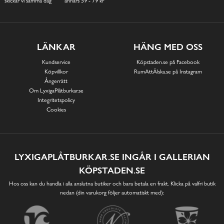
skickar vi samma dag
annars 59 - 79 kr
LÄNKAR
HÄNG MED OSS
Kundservice
Köpstaden.se på Facebook
Köpvillkor
RumAttÄlska.se på Instagram
Ångerrätt
Om LyxigaPlåtburkar.se
Integritetspolicy
Cookies
LYXIGAPLÅTBURKAR.SE INGÅR I GALLERIAN
KÖPSTADEN.SE
Hos oss kan du handla i alla anslutna butiker och bara betala en frakt. Klicka på valfri butik
nedan (din varukorg följer automatiskt med):