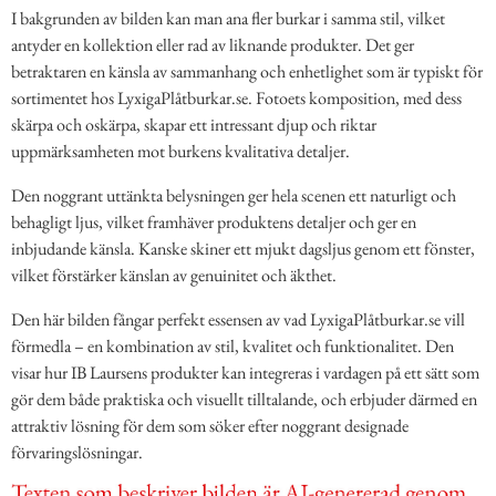
I bakgrunden av bilden kan man ana fler burkar i samma stil, vilket
antyder en kollektion eller rad av liknande produkter. Det ger
betraktaren en känsla av sammanhang och enhetlighet som är typiskt för
sortimentet hos LyxigaPlåtburkar.se. Fotoets komposition, med dess
skärpa och oskärpa, skapar ett intressant djup och riktar
uppmärksamheten mot burkens kvalitativa detaljer.
Den noggrant uttänkta belysningen ger hela scenen ett naturligt och
behagligt ljus, vilket framhäver produktens detaljer och ger en
inbjudande känsla. Kanske skiner ett mjukt dagsljus genom ett fönster,
vilket förstärker känslan av genuinitet och äkthet.
Den här bilden fångar perfekt essensen av vad LyxigaPlåtburkar.se vill
förmedla – en kombination av stil, kvalitet och funktionalitet. Den
visar hur IB Laursens produkter kan integreras i vardagen på ett sätt som
gör dem både praktiska och visuellt tilltalande, och erbjuder därmed en
attraktiv lösning för dem som söker efter noggrant designade
förvaringslösningar.