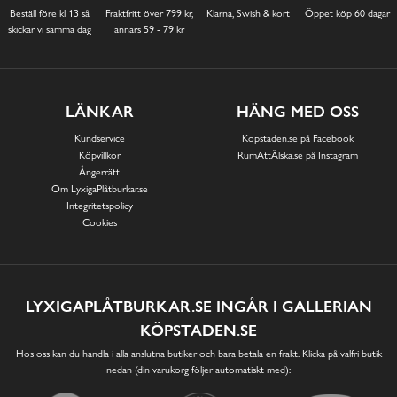
Beställ före kl 13 så
Fraktfritt över 799 kr,
Klarna, Swish & kort
Öppet köp 60 dagar
skickar vi samma dag
annars 59 - 79 kr
LÄNKAR
HÄNG MED OSS
Kundservice
Köpstaden.se på Facebook
Köpvillkor
RumAttÄlska.se på Instagram
Ångerrätt
Om LyxigaPlåtburkar.se
Integritetspolicy
Cookies
LYXIGAPLÅTBURKAR.SE INGÅR I GALLERIAN
KÖPSTADEN.SE
Hos oss kan du handla i alla anslutna butiker och bara betala en frakt. Klicka på valfri butik
nedan (din varukorg följer automatiskt med):