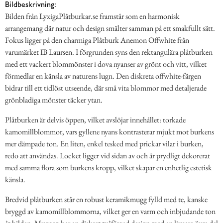
Bildbeskrivning:
Bilden från LyxigaPlåtburkar.se framstår som en harmonisk
arrangemang där natur och design smälter samman på ett smakfullt sätt.
Fokus ligger på den charmiga Plåtburk Anemon Offwhite från
varumärket IB Laursen. I förgrunden syns den rektangulära plåtburken
med ett vackert blommönster i dova nyanser av grönt och vitt, vilket
förmedlar en känsla av naturens lugn. Den diskreta offwhite-färgen
bidrar till ett tidlöst utseende, där små vita blommor med detaljerade
grönbladiga mönster täcker ytan.
Plåtburken är delvis öppen, vilket avslöjar innehållet: torkade
kamomillblommor, vars gyllene nyans kontrasterar mjukt mot burkens
mer dämpade ton. En liten, enkel tesked med prickar vilar i burken,
redo att användas. Locket ligger vid sidan av och är prydligt dekorerat
med samma flora som burkens kropp, vilket skapar en enhetlig estetisk
känsla.
Bredvid plåtburken står en robust keramikmugg fylld med te, kanske
bryggd av kamomillblommorna, vilket ger en varm och inbjudande ton