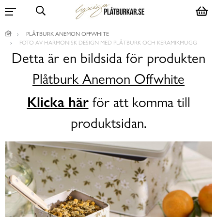
PLÅTBURK ANEMON OFFWHITE
FOTO AV HARMONISK DESIGN MED PLÅTBURK OCH KERAMIKMUGG
Detta är en bildsida för produkten
Plåtburk Anemon Offwhite
Klicka här
för att komma till
produktsidan.