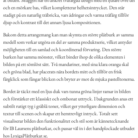
åt bilden. Muggen har en diskret tvåfärgad design med en ljusare övre del
och en mörkare bas, vilket kompletterar helhetsintrycket. Den står
stadigt på en naturlig träbricka, vars ådringar och varma träfärg tillför
djup och kontrast till det annars ljusa kompositionen.
Bakom detta arrangemang kan man skymta en större plåtburk av samma
modell som verkar utgöra en del av samma produktserie, vilket antyder
möjligheten till en samlad och koordinerad förvaring. Den större
burken har samma mönster, vilket binder ihop de olika elementen i
bilden på ett sömlöst sätt. Två mandariner, med sina klara oranga skal
och gröna blad, har placerats nära bordets mitt och tillför en frisk
färgklick som fångar blicken och bryter av mot de mjuka pastelltonerna.
Bordet är täckt med en ljus duk vars tunna gröna linjer ramar in bilden
och förstärker ett klassiskt och ombonat uttryck. I bakgrunden anas ett
subtilt rutigt tyg i gråblå toner, vilket ger ytterligare dimension och
textur till scenen och skapar ett hemtrevligt intryck. Totalt sett
visualiserar bilden den funktionalitet och stil som är kännetecknande
för IB Laursens plåtburkar, och passar väl in i det handplockade utbudet
hos LyxigaPlåtburkar.se.