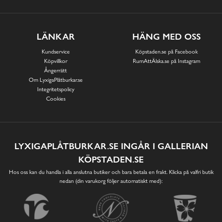
LÄNKAR
HÄNG MED OSS
Kundservice
Köpstaden.se på Facebook
Köpvillkor
RumAttÄlska.se på Instagram
Ångerrätt
Om LyxigaPlåtburkar.se
Integritetspolicy
Cookies
LYXIGAPLÅTBURKAR.SE INGÅR I GALLERIAN
KÖPSTADEN.SE
Hos oss kan du handla i alla anslutna butiker och bara betala en frakt. Klicka på valfri butik
nedan (din varukorg följer automatiskt med):