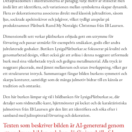
Detaljrikedomen i illustrationerna är påtaglig; varje motiv är stiliserat men
ändå lätt att identifiera, och variationen mellan symbolerna skapar dynamik.
Flera av dekorationerna associeras direkt med klassisk jultradition, såsom
ljus, sockrade apelsinskivor och julgåvor, vilket tydligt anspelar på
produktnamnet Plåtburk Rund My Nostalgic Christmas från IB Laursen.
Dimensionellt sett verkar plåtburken erbjuda gott om utrymme för
förvaring och passar utmärkt för exempelvis småkakor, godis eller andra
julrelaterade godsaker. Butiken LyxigaPlåtburkar.se fokuserar på kvalité och
genomarbetad design, vilket också går att avläsa i denna noggrant utformade
burk med sina välarbetade tryck och gedigna metallmaterial. Alla tryck är
noggrant placerade, med jämnt mellanrum och utan överlappning, vilket ger
ett strukturerat intryck. Sammantaget fångar bilden burkens symmetri och
skarpa konturer, samtidigt som de många julmotiv bidrar till en känsla av
tradition och omtanke.
Den här burken lämpar sig väl i bildbanken för LyxigaPlåtburkar.se, där
detaljer som rödmetallic-kant, hjärtmönster på locket och de karaktäristiska
julmotiven från IB Laursen gör den lätt att identifiera och söka efter i
samband med julinspirerad förvaring och dekoration.