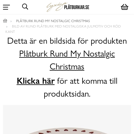
PLÅTBURK RUND MY NOSTALGIC CHRISTMAS
BILD AV RUND PLÅTBURK MED NOSTALGISKA JULMOTIV OCH RÖD
KANT
Detta är en bildsida för produkten
Plåtburk Rund My Nostalgic
Christmas
Klicka här
för att komma till
produktsidan.