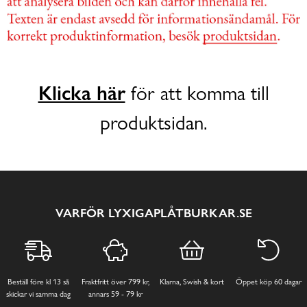
Klicka här
för att komma till
produktsidan.
VARFÖR LYXIGAPLÅTBURKAR.SE
Beställ före kl 13 så
Fraktfritt över 799 kr,
Klarna, Swish & kort
Öppet köp 60 dagar
skickar vi samma dag
annars 59 - 79 kr