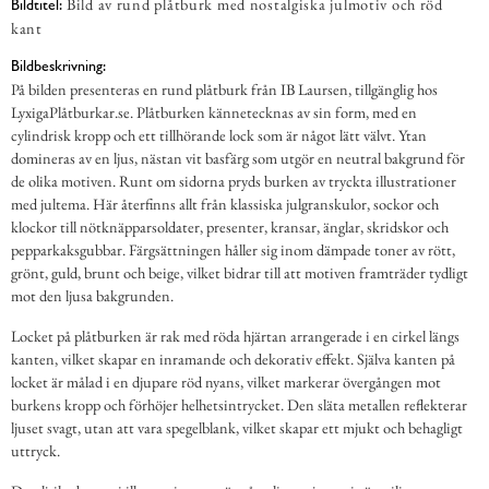
Bild av rund plåtburk med nostalgiska julmotiv och röd
Bildtitel:
kant
Bildbeskrivning:
På bilden presenteras en rund plåtburk från IB Laursen, tillgänglig hos
LyxigaPlåtburkar.se. Plåtburken kännetecknas av sin form, med en
cylindrisk kropp och ett tillhörande lock som är något lätt välvt. Ytan
domineras av en ljus, nästan vit basfärg som utgör en neutral bakgrund för
de olika motiven. Runt om sidorna pryds burken av tryckta illustrationer
med jultema. Här återfinns allt från klassiska julgranskulor, sockor och
klockor till nötknäpparsoldater, presenter, kransar, änglar, skridskor och
pepparkaksgubbar. Färgsättningen håller sig inom dämpade toner av rött,
grönt, guld, brunt och beige, vilket bidrar till att motiven framträder tydligt
mot den ljusa bakgrunden.
Locket på plåtburken är rak med röda hjärtan arrangerade i en cirkel längs
kanten, vilket skapar en inramande och dekorativ effekt. Själva kanten på
locket är målad i en djupare röd nyans, vilket markerar övergången mot
burkens kropp och förhöjer helhetsintrycket. Den släta metallen reflekterar
ljuset svagt, utan att vara spegelblank, vilket skapar ett mjukt och behagligt
uttryck.