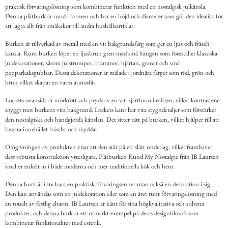
praktisk förvaringslösning som kombinerar funktion med en nostalgisk julkänsla.
Denna plåtburk är rund i formen och har en höjd och diameter som gör den idealisk för
att lagra allt från småkakor till andra hushållsartiklar.
Burken är tillverkad av metall med en vit bakgrundsfärg som ger en ljus och fräsch
känsla. Runt burken löper en ljusbrun gren med små hängen som föreställer klassiska
juldekorationer, såsom julstrumpor, trummor, hjärtan, granar och små
pepparkaksgubbar. Dessa dekorationer är målade i jordnära färger som röd, grön och
brun vilket skapar en varm atmosfär.
Lockets ovansida är mörkrött och pryds av en vit hjärtform i mitten, vilket kontrasterar
snyggt mot burkens vita bakgrund. Lockets kant har vita stygndetaljer som förstärker
den nostalgiska och handgjorda känslan. Det sitter tätt på burken, vilket hjälper till att
bevara innehållet fräscht och skyddat.
Omgivningen av produkten visar att den står på ett slätt underlag, vilket framhäver
dess robusta konstruktion ytterligare. Plåtburken Rund My Nostalgic från IB Laursen
smälter enkelt in i både moderna och mer traditionella kök och hem.
Denna burk är inte bara en praktisk förvaringsenhet utan också en dekoration i sig.
Den kan användas som en juldekoration eller som en året runt förvaringslösning med
en touch av festlig charm. IB Laursen är känt för sina högkvalitativa och stilrena
produkter, och denna burk är ett utmärkt exempel på deras designfilosofi som
kombinerar funktionalitet med estetik.