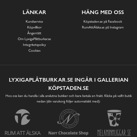
LÄNKAR
HÄNG MED OSS
Kundservice
Köpstaden.se på Facebook
Köpvillkor
RumAttÄlska.se på Instagram
Ångerrätt
Om LyxigaPlåtburkar.se
Integritetspolicy
Cookies
LYXIGAPLÅTBURKAR.SE INGÅR I GALLERIAN
KÖPSTADEN.SE
Hos oss kan du handla i alla anslutna butiker och bara betala en frakt. Klicka på valfri butik
nedan (din varukorg följer automatiskt med):