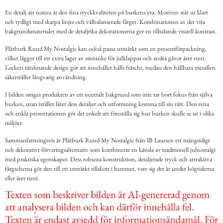
En detalj att notera är den fina tryckkvaliteten på burkens yta. Motiven står ut klart
och tydligt med skarpa linjer och välbalanserade färger. Kombinationen av det vita
bakgrundsmaterialet med de detaljrika dekorationerna ger en tilltalande visuell kontrast.
Plåtburk Rund My Nostalgic kan också passa utmärkt som en presentförpackning,
vilket lägger till ett extra lager av omtanke för julklappar och andra gåvor året runt.
Lockets tätslutande design gör att innehållet hålls fräscht, medan den hållbara metallen
säkerställer långvarig användning.
I bilden omges produkten av ett neutralt bakgrund som inte tar bort fokus från själva
burken, utan istället låter dess detaljer och utformning komma till sin rätt. Den rena
och enkla presentationen gör det enkelt att föreställa sig hur burken skulle se ut i olika
miljöer.
Sammanfattningsvis är Plåtburk Rund My Nostalgic från IB Laursen ett mångsidigt
och dekorativt förvaringsalternativ som kombinerar en känsla av traditionell julnostalgi
med praktiska egenskaper. Dess robusta konstruktion, detaljerade tryck och attraktiva
färgschema gör den till ett utmärkt tillskott i hemmet, vare sig det är under högtiderna
eller året runt.