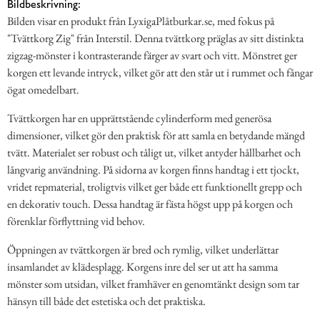
Bildbeskrivning:
Bilden visar en produkt från LyxigaPlåtburkar.se, med fokus på
"Tvättkorg Zig" från Interstil. Denna tvättkorg präglas av sitt distinkta
zigzag-mönster i kontrasterande färger av svart och vitt. Mönstret ger
korgen ett levande intryck, vilket gör att den står ut i rummet och fångar
ögat omedelbart.
Tvättkorgen har en upprättstående cylinderform med generösa
dimensioner, vilket gör den praktisk för att samla en betydande mängd
tvätt. Materialet ser robust och tåligt ut, vilket antyder hållbarhet och
långvarig användning. På sidorna av korgen finns handtag i ett tjockt,
vridet repmaterial, troligtvis vilket ger både ett funktionellt grepp och
en dekorativ touch. Dessa handtag är fästa högst upp på korgen och
förenklar förflyttning vid behov.
Öppningen av tvättkorgen är bred och rymlig, vilket underlättar
insamlandet av klädesplagg. Korgens inre del ser ut att ha samma
mönster som utsidan, vilket framhäver en genomtänkt design som tar
hänsyn till både det estetiska och det praktiska.