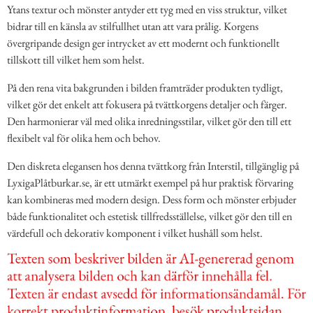
Ytans textur och mönster antyder ett tyg med en viss struktur, vilket
bidrar till en känsla av stilfullhet utan att vara prålig. Korgens
övergripande design ger intrycket av ett modernt och funktionellt
tillskott till vilket hem som helst.
På den rena vita bakgrunden i bilden framträder produkten tydligt,
vilket gör det enkelt att fokusera på tvättkorgens detaljer och färger.
Den harmonierar väl med olika inredningsstilar, vilket gör den till ett
flexibelt val för olika hem och behov.
Den diskreta elegansen hos denna tvättkorg från Interstil, tillgänglig på
LyxigaPlåtburkar.se, är ett utmärkt exempel på hur praktisk förvaring
kan kombineras med modern design. Dess form och mönster erbjuder
både funktionalitet och estetisk tillfredsställelse, vilket gör den till en
värdefull och dekorativ komponent i vilket hushåll som helst.