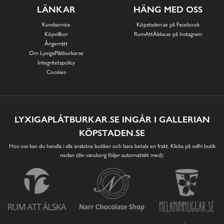
LÄNKAR
HÄNG MED OSS
Kundservice
Köpstaden.se på Facebook
Köpvillkor
RumAttÄlska.se på Instagram
Ångerrätt
Om LyxigaPlåtburkar.se
Integritetspolicy
Cookies
LYXIGAPLÅTBURKAR.SE INGÅR I GALLERIAN
KÖPSTADEN.SE
Hos oss kan du handla i alla anslutna butiker och bara betala en frakt. Klicka på valfri butik
nedan (din varukorg följer automatiskt med):