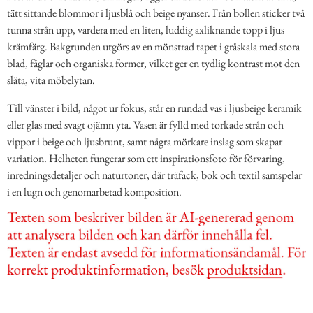
tätt sittande blommor i ljusblå och beige nyanser. Från bollen sticker två
tunna strån upp, vardera med en liten, luddig axliknande topp i ljus
krämfärg. Bakgrunden utgörs av en mönstrad tapet i gråskala med stora
blad, fåglar och organiska former, vilket ger en tydlig kontrast mot den
släta, vita möbelytan.
Till vänster i bild, något ur fokus, står en rundad vas i ljusbeige keramik
eller glas med svagt ojämn yta. Vasen är fylld med torkade strån och
vippor i beige och ljusbrunt, samt några mörkare inslag som skapar
variation. Helheten fungerar som ett inspirationsfoto för förvaring,
inredningsdetaljer och naturtoner, där träfack, bok och textil samspelar
i en lugn och genomarbetad komposition.