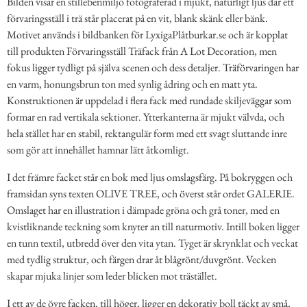
Bilden visar en stillebenmiljö fotograferad i mjukt, naturligt ljus där ett
förvaringsställ i trä står placerat på en vit, blank skänk eller bänk.
Motivet används i bildbanken för LyxigaPlåtburkar.se och är kopplat
till produkten Förvaringsställ Träfack från A Lot Decoration, men
fokus ligger tydligt på själva scenen och dess detaljer. Träförvaringen har
en varm, honungsbrun ton med synlig ådring och en matt yta.
Konstruktionen är uppdelad i flera fack med rundade skiljeväggar som
formar en rad vertikala sektioner. Ytterkanterna är mjukt välvda, och
hela stället har en stabil, rektangulär form med ett svagt sluttande inre
som gör att innehållet hamnar lätt åtkomligt.
I det främre facket står en bok med ljus omslagsfärg. På bokryggen och
framsidan syns texten OLIVE TREE, och överst står ordet GALERIE.
Omslaget har en illustration i dämpade gröna och grå toner, med en
kvistliknande teckning som knyter an till naturmotiv. Intill boken ligger
en tunn textil, utbredd över den vita ytan. Tyget är skrynklat och veckat
med tydlig struktur, och färgen drar åt blågrönt/duvgrönt. Vecken
skapar mjuka linjer som leder blicken mot trästället.
I ett av de övre facken, till höger, ligger en dekorativ boll täckt av små,