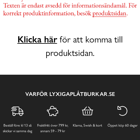
Klicka här
för att komma till
produktsidan.
VARFÖR LYXIGAPLÅTBURKAR.SE
Beställ före kl 13 så
Fraktfritt över 799 kr,
Klarna, Swish & kort
Öppet köp 60 dagar
skickar vi samma dag
annars 59 - 79 kr