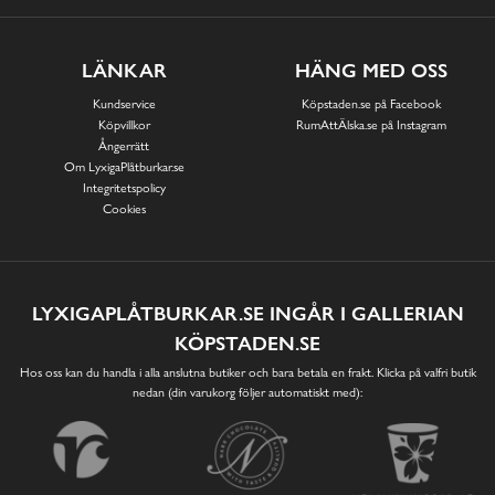
LÄNKAR
HÄNG MED OSS
Kundservice
Köpstaden.se på Facebook
Köpvillkor
RumAttÄlska.se på Instagram
Ångerrätt
Om LyxigaPlåtburkar.se
Integritetspolicy
Cookies
LYXIGAPLÅTBURKAR.SE INGÅR I GALLERIAN
KÖPSTADEN.SE
Hos oss kan du handla i alla anslutna butiker och bara betala en frakt. Klicka på valfri butik
nedan (din varukorg följer automatiskt med):