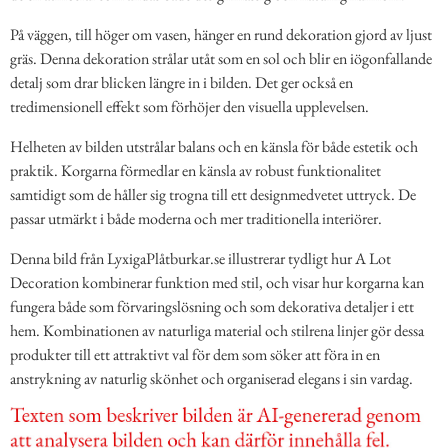
På väggen, till höger om vasen, hänger en rund dekoration gjord av ljust
gräs. Denna dekoration strålar utåt som en sol och blir en iögonfallande
detalj som drar blicken längre in i bilden. Det ger också en
tredimensionell effekt som förhöjer den visuella upplevelsen.
Helheten av bilden utstrålar balans och en känsla för både estetik och
praktik. Korgarna förmedlar en känsla av robust funktionalitet
samtidigt som de håller sig trogna till ett designmedvetet uttryck. De
passar utmärkt i både moderna och mer traditionella interiörer.
Denna bild från LyxigaPlåtburkar.se illustrerar tydligt hur A Lot
Decoration kombinerar funktion med stil, och visar hur korgarna kan
fungera både som förvaringslösning och som dekorativa detaljer i ett
hem. Kombinationen av naturliga material och stilrena linjer gör dessa
produkter till ett attraktivt val för dem som söker att föra in en
anstrykning av naturlig skönhet och organiserad elegans i sin vardag.