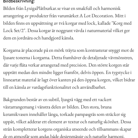
Bildbeskrivning:
Bilden från LyxigaPlåtburkar.se visar en smakfull och harmonisk
arrangering av produkter från varumärket A Lot Decoration. Mitt i
bilden finns en uppsättning av två korgar med lock, kallade "Korg med
Lock Set/2". Dessa korgar är noggrant vävda i naturmaterial vilket ger
dem en jordnära och handgjord känsla.
Korgarna är placerade på en mörk träyta som kontrasterar snyggt mot de
ljusare tonerna i korgarna. Detta framhäver de detaljerade vävmönstren,
där varje fläta verkar arrangerad med precision. Den större korgen står
upprätt medan den mindre ligger framför, delvis öppen. En tygstycke i
linneartat material är lagt över kanten på den öppna korgen, vilket bidrar
till en känsla av vardagsfunktionalitet och användbarhet.
Bakgrunden består av en subtil, ljusgrå vägg med ett vackert
växtarrangemang i vänstra delen av bilden. Den stora, bruna
keramikvasen innehåller långa, torkade pampasgräs som sträcker sig
uppåt, vilket adderar ett element av textur och naturlig skönhet. Dessa
strån kompletterar korgens organiska utseende och tillsammans skapar
de en atmosfär som andas både designmässig och naturlig harmoni.