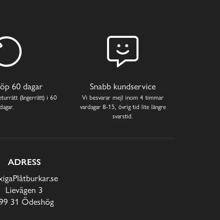
öp 60 dagar
Snabb kundservice
turrätt (ångerrätt) i 60
Vi besvarar mejl inom 4 timmar
dagar.
vardagar 8-15, övrig tid lite längre
svarstid.
ADRESS
xigaPlåtburkar.se
Lievägen 3
99 31 Ödeshög