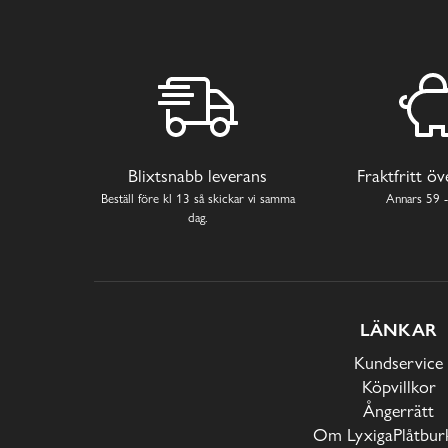
Blixtsnabb leverans
Fraktfritt ö
Beställ före kl 13 så skickar vi samma
Annars 59 -
dag.
LÄNKAR
Kundservice
Köpvillkor
Ångerrätt
Om LyxigaPlåtburk