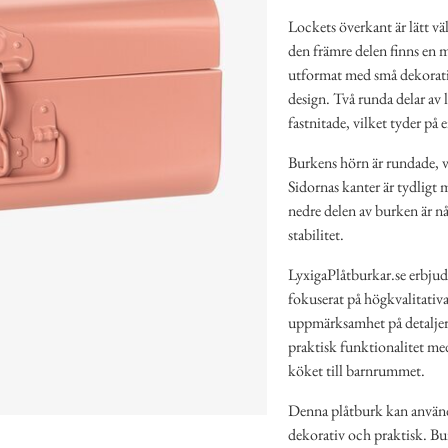
Lockets överkant är lätt vä
den främre delen finns en m
utformat med små dekorativa 
design. Två runda delar av
fastnitade, vilket tyder på
Burkens hörn är rundade, v
Sidornas kanter är tydligt 
nedre delen av burken är någ
stabilitet.
LyxigaPlåtburkar.se erbjud
fokuserat på högkvalitativa
uppmärksamhet på detaljer,
praktisk funktionalitet med 
köket till barnrummet.
Denna plåtburk kan använda
dekorativ och praktisk. Bur