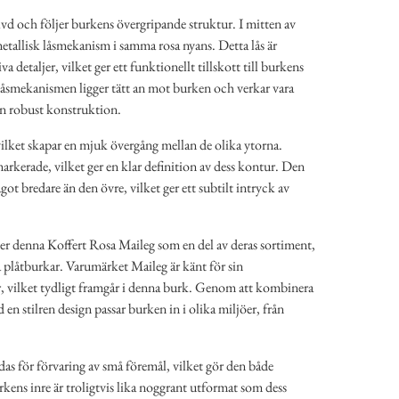
lvd och följer burkens övergripande struktur. I mitten av
etallisk låsmekanism i samma rosa nyans. Detta lås är
detaljer, vilket ger ett funktionellt tillskott till burkens
 låsmekanismen ligger tätt an mot burken och verkar vara
 en robust konstruktion.
ilket skapar en mjuk övergång mellan de olika ytorna.
markerade, vilket ger en klar definition av dess kontur. Den
ot bredare än den övre, vilket ger ett subtilt intryck av
er denna Koffert Rosa Maileg som en del av deras sortiment,
 plåtburkar. Varumärket Maileg är känt för sin
 vilket tydligt framgår i denna burk. Genom att kombinera
en stilren design passar burken in i olika miljöer, från
s för förvaring av små föremål, vilket gör den både
kens inre är troligtvis lika noggrant utformat som dess