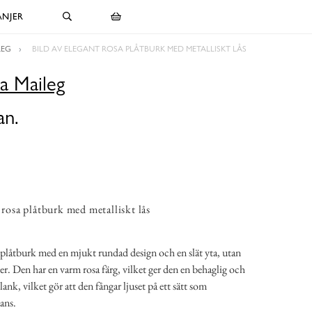
NJER
LEG
BILD AV ELEGANT ROSA PLÅTBURK MED METALLISKT LÅS
a Maileg
an.
 rosa plåtburk med metalliskt lås
r plåtburk med en mjukt rundad design och en slät yta, utan
ter. Den har en varm rosa färg, vilket ger den en behaglig och
lank, vilket gör att den fångar ljuset på ett sätt som
ans.