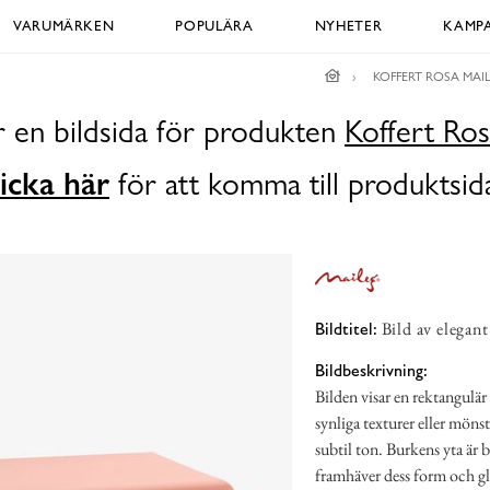
VARUMÄRKEN
POPULÄRA
NYHETER
KAMPA
KOFFERT ROSA MAI
r en bildsida för produkten
Koffert Ros
icka här
för att komma till produktsid
Bild av elegant
Bildtitel:
Bildbeskrivning:
Bilden visar en rektangulä
synliga texturer eller möns
subtil ton. Burkens yta är b
framhäver dess form och gl