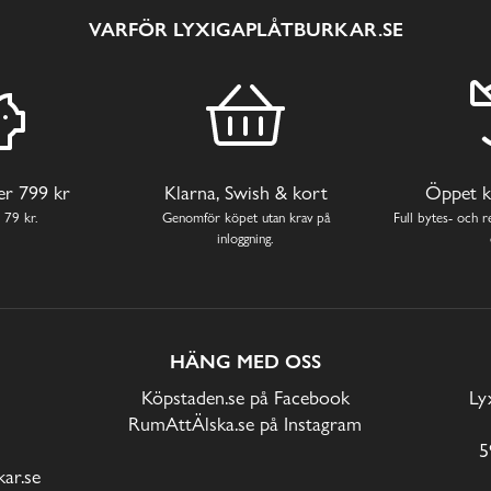
VARFÖR LYXIGAPLÅTBURKAR.SE
ver 799 kr
Klarna, Swish & kort
Öppet k
 79 kr.
Genomför köpet utan krav på
Full bytes- och re
inloggning.
HÄNG MED OSS
Köpstaden.se på Facebook
Ly
RumAttÄlska.se på Instagram
5
ar.se