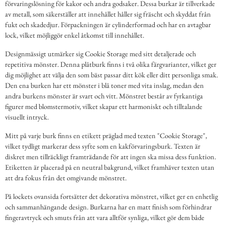
förvaringslösning för kakor och andra godsaker. Dessa burkar är tillverkade
av metall, som säkerställer att innehållet håller sig fräscht och skyddat från
fukt och skadedjur. Förpackningen är cylinderformad och har en avtagbar
lock, vilket möjliggör enkel åtkomst till innehållet.
Designmässigt utmärker sig Cookie Storage med sitt detaljerade och
repetitiva mönster. Denna plåtburk finns i två olika färgvarianter, vilket ger
dig möjlighet att välja den som bäst passar ditt kök eller ditt personliga smak.
Den ena burken har ett mönster i blå toner med vita inslag, medan den
andra burkens mönster är svart och vitt. Mönstret består av fyrkantiga
figurer med blomstermotiv, vilket skapar ett harmoniskt och tilltalande
visuellt intryck.
Mitt på varje burk finns en etikett präglad med texten "Cookie Storage",
vilket tydligt markerar dess syfte som en kakförvaringsburk. Texten är
diskret men tillräckligt framträdande för att ingen ska missa dess funktion.
Etiketten är placerad på en neutral bakgrund, vilket framhäver texten utan
att dra fokus från det omgivande mönstret.
På lockets ovansida fortsätter det dekorativa mönstret, vilket ger en enhetlig
och sammanhängande design. Burkarna har en matt finish som förhindrar
fingeravtryck och smuts från att vara alltför synliga, vilket gör dem både