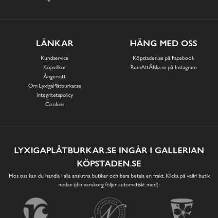
LÄNKAR
HÄNG MED OSS
Kundservice
Köpstaden.se på Facebook
Köpvillkor
RumAttÄlska.se på Instagram
Ångerrätt
Om LyxigaPlåtburkar.se
Integritetspolicy
Cookies
LYXIGAPLÅTBURKAR.SE INGÅR I GALLERIAN
KÖPSTADEN.SE
Hos oss kan du handla i alla anslutna butiker och bara betala en frakt. Klicka på valfri butik
nedan (din varukorg följer automatiskt med):