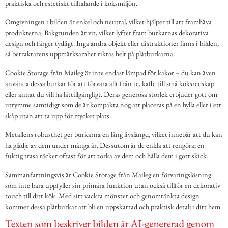
praktiska och estetiskt tilltalande i köksmiljön.
Omgivningen i bilden är enkel och neutral, vilket hjälper till att framhäva
produkterna. Bakgrunden är vit, vilket lyfter fram burkarnas dekorativa
design och färger tydligt. Inga andra objekt eller distraktioner finns i bilden,
så betraktarens uppmärksamhet riktas helt på plåtburkarna.
Cookie Storage från Maileg är inte endast lämpad för kakor – du kan även
använda dessa burkar för att förvara allt från te, kaffe till små köksredskap
eller annat du vill ha lättillgängligt. Deras generösa storlek erbjuder gott om
utrymme samtidigt som de är kompakta nog att placeras på en hylla eller i ett
skåp utan att ta upp för mycket plats.
Metallens robusthet ger burkarna en lång livslängd, vilket innebär att du kan
ha glädje av dem under många år. Dessutom är de enkla att rengöra; en
fuktig trasa räcker oftast för att torka av dem och hålla dem i gott skick.
Sammanfattningsvis är Cookie Storage från Maileg en förvaringslösning
som inte bara uppfyller sin primära funktion utan också tillför en dekorativ
touch till ditt kök. Med sitt vackra mönster och genomtänkta design
kommer dessa plåtburkar att bli en uppskattad och praktisk detalj i ditt hem.