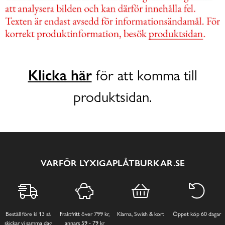
Klicka här
för att komma till
produktsidan.
VARFÖR LYXIGAPLÅTBURKAR.SE
Beställ före kl 13 så
Fraktfritt över 799 kr,
Klarna, Swish & kort
Öppet köp 60 dagar
skickar vi samma dag
annars 59 - 79 kr