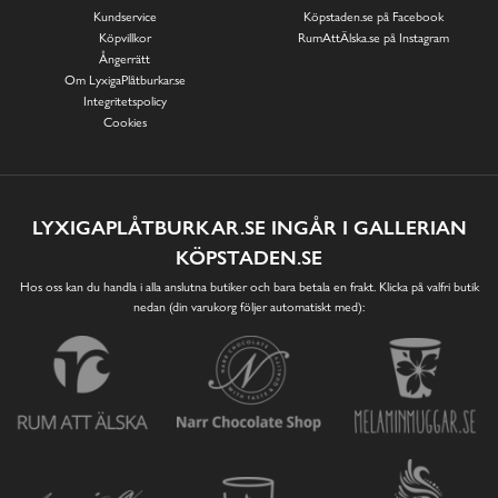
Kundservice
Köpstaden.se på Facebook
Köpvillkor
RumAttÄlska.se på Instagram
Ångerrätt
Om LyxigaPlåtburkar.se
Integritetspolicy
Cookies
LYXIGAPLÅTBURKAR.SE INGÅR I GALLERIAN
KÖPSTADEN.SE
Hos oss kan du handla i alla anslutna butiker och bara betala en frakt. Klicka på valfri butik
nedan (din varukorg följer automatiskt med):