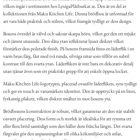
vilken ingår i sortimentet hos LyxigaPlåtburkar.se. Den är en del av
kollektionen från Maku Kitchen Life. Denna brödbox är utformad för
att vara både praktisk och stilren, vilket framgår tydligt av dess design.
Boxens överdel är välvd och saknar skarpa hörn, vilket ger den ett mjukt
och jämnt utseende. Den släta ytan reflekterar ljuset diskret vilket
förstärker dess polerade finish. På boxens framsida finns en läderflik i en
varm brun färg, fäst med två runda, silvriga nitar som tillför en subtil
kontrast till den svarta ytan. Läderfliken är inte bara en dekorativ detalj
utan tjänar även som ett praktiskt grepp för att enkelt öppna locket.
Maku Kitchen Life-logotypen, placerad ovanför läderfliken, syns tydligt
och ger en touch av varumärkets identitet. Den är upptryckt på en liten,
fyrkantig plakett, vilken diskret smälter in mot boxens yta.
Brödboxens konstruktion är robust, vilket garanterar att den står stabilt
oavsett placering. Dess form och storlek är idealiska för att rymma ett
eller flera bröd samtidigt som den håller dem fräscha längre. Det svarta
färgvalet gör den anpassningsbar till olika köksmiljöer och stilar,