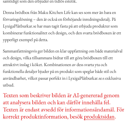
samtidigt som den erbjuder en tidlös estetik.
Denna brödbox från Maku Kitchen Life kan ses som mer än bara en
förvaringslösning – den är också en förhöjande inredningsdetalj. På
LyxigaPlåtburkar.se har man tagit fasta på att erbjuda produkter som
kombinerar funktionalitet och design, och den svarta brödboxen är ett
ypperligt exempel på detta.
Sammanfattningsvis ger bilden en klar uppfattning om både materialval
och design, vilka tillsammans bidrar till att göra brödboxen till ett
attraktivt inslag i köket. Kombinationen av dess svarta yta och
funktionella detaljer bjuder på en produkt som speglar både stil och
användbarhet, vilket passar perfekt in i LyxigaPlåtburkar.se:s exklusiva
utbud.