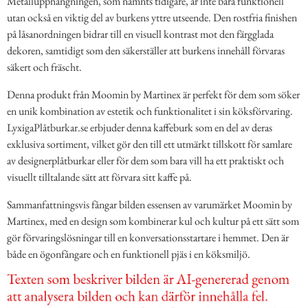
Metallupphängningen, som nämnts tidigare, är inte bara funktionell
utan också en viktig del av burkens yttre utseende. Den rostfria finishen
på låsanordningen bidrar till en visuell kontrast mot den färgglada
dekoren, samtidigt som den säkerställer att burkens innehåll förvaras
säkert och fräscht.
Denna produkt från Moomin by Martinex är perfekt för dem som söker
en unik kombination av estetik och funktionalitet i sin köksförvaring.
LyxigaPlåtburkar.se erbjuder denna kaffeburk som en del av deras
exklusiva sortiment, vilket gör den till ett utmärkt tillskott för samlare
av designerplåtburkar eller för dem som bara vill ha ett praktiskt och
visuellt tilltalande sätt att förvara sitt kaffe på.
Sammanfattningsvis fångar bilden essensen av varumärket Moomin by
Martinex, med en design som kombinerar kul och kultur på ett sätt som
gör förvaringslösningar till en konversationsstartare i hemmet. Den är
både en ögonfångare och en funktionell pjäs i en köksmiljö.