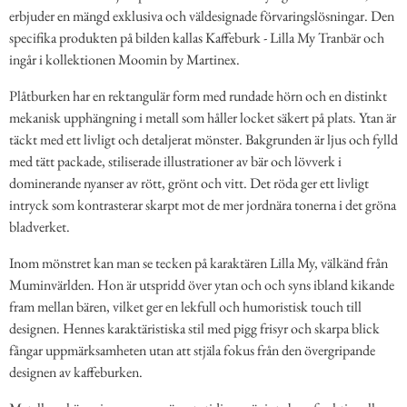
erbjuder en mängd exklusiva och väldesignade förvaringslösningar. Den
specifika produkten på bilden kallas Kaffeburk - Lilla My Tranbär och
ingår i kollektionen Moomin by Martinex.
Plåtburken har en rektangulär form med rundade hörn och en distinkt
mekanisk upphängning i metall som håller locket säkert på plats. Ytan är
täckt med ett livligt och detaljerat mönster. Bakgrunden är ljus och fylld
med tätt packade, stiliserade illustrationer av bär och lövverk i
dominerande nyanser av rött, grönt och vitt. Det röda ger ett livligt
intryck som kontrasterar skarpt mot de mer jordnära tonerna i det gröna
bladverket.
Inom mönstret kan man se tecken på karaktären Lilla My, välkänd från
Muminvärlden. Hon är utspridd över ytan och och syns ibland kikande
fram mellan bären, vilket ger en lekfull och humoristisk touch till
designen. Hennes karaktäristiska stil med pigg frisyr och skarpa blick
fångar uppmärksamheten utan att stjäla fokus från den övergripande
designen av kaffeburken.