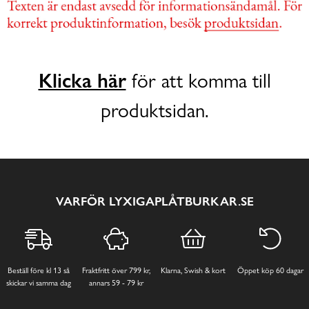
Klicka här
för att komma till
produktsidan.
VARFÖR LYXIGAPLÅTBURKAR.SE
Beställ före kl 13 så
Fraktfritt över 799 kr,
Klarna, Swish & kort
Öppet köp 60 dagar
skickar vi samma dag
annars 59 - 79 kr