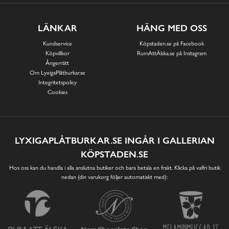
LÄNKAR
HÄNG MED OSS
Kundservice
Köpstaden.se på Facebook
Köpvillkor
RumAttÄlska.se på Instagram
Ångerrätt
Om LyxigaPlåtburkar.se
Integritetspolicy
Cookies
LYXIGAPLÅTBURKAR.SE INGÅR I GALLERIAN
KÖPSTADEN.SE
Hos oss kan du handla i alla anslutna butiker och bara betala en frakt. Klicka på valfri butik
nedan (din varukorg följer automatiskt med):