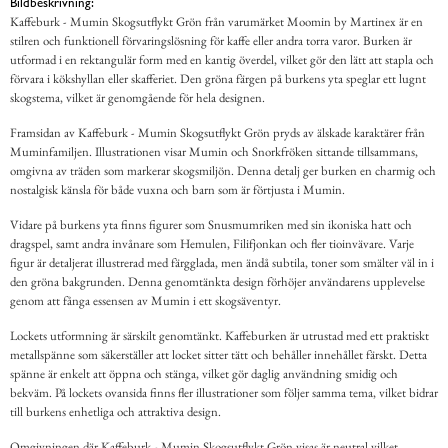
Bildbeskrivning:
Kaffeburk - Mumin Skogsutflykt Grön från varumärket Moomin by Martinex är en
stilren och funktionell förvaringslösning för kaffe eller andra torra varor. Burken är
utformad i en rektangulär form med en kantig överdel, vilket gör den lätt att stapla och
förvara i kökshyllan eller skafferiet. Den gröna färgen på burkens yta speglar ett lugnt
skogstema, vilket är genomgående för hela designen.
Framsidan av Kaffeburk - Mumin Skogsutflykt Grön pryds av älskade karaktärer från
Muminfamiljen. Illustrationen visar Mumin och Snorkfröken sittande tillsammans,
omgivna av träden som markerar skogsmiljön. Denna detalj ger burken en charmig och
nostalgisk känsla för både vuxna och barn som är förtjusta i Mumin.
Vidare på burkens yta finns figurer som Snusmumriken med sin ikoniska hatt och
dragspel, samt andra invånare som Hemulen, Filifjonkan och fler tioinvävare. Varje
figur är detaljerat illustrerad med färgglada, men ändå subtila, toner som smälter väl in i
den gröna bakgrunden. Denna genomtänkta design förhöjer användarens upplevelse
genom att fånga essensen av Mumin i ett skogsäventyr.
Lockets utformning är särskilt genomtänkt. Kaffeburken är utrustad med ett praktiskt
metallspänne som säkerställer att locket sitter tätt och behåller innehållet färskt. Detta
spänne är enkelt att öppna och stänga, vilket gör daglig användning smidig och
bekväm. På lockets ovansida finns fler illustrationer som följer samma tema, vilket bidrar
till burkens enhetliga och attraktiva design.
Omgivningen där Kaffeburk - Mumin Skogsutflykt Grön visas är neutral vilket