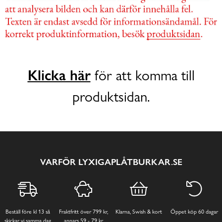
Klicka här
för att komma till
produktsidan.
VARFÖR LYXIGAPLÅTBURKAR.SE
Beställ före kl 13 så
Fraktfritt över 799 kr,
Klarna, Swish & kort
Öppet köp 60 dagar
skickar vi samma dag
annars 59 - 79 kr