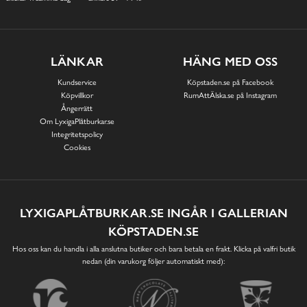
LÄNKAR
HÄNG MED OSS
Kundservice
Köpstaden.se på Facebook
Köpvillkor
RumAttÄlska.se på Instagram
Ångerrätt
Om LyxigaPlåtburkar.se
Integritetspolicy
Cookies
LYXIGAPLÅTBURKAR.SE INGÅR I GALLERIAN
KÖPSTADEN.SE
Hos oss kan du handla i alla anslutna butiker och bara betala en frakt. Klicka på valfri butik
nedan (din varukorg följer automatiskt med):