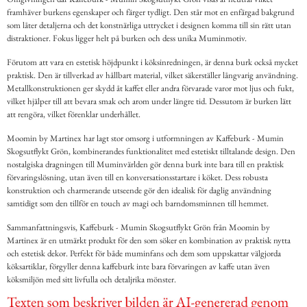
framhäver burkens egenskaper och färger tydligt. Den står mot en enfärgad bakgrund
som låter detaljerna och det konstnärliga uttrycket i designen komma till sin rätt utan
distraktioner. Fokus ligger helt på burken och dess unika Muminmotiv.
Förutom att vara en estetisk höjdpunkt i köksinredningen, är denna burk också mycket
praktisk. Den är tillverkad av hållbart material, vilket säkerställer långvarig användning.
Metallkonstruktionen ger skydd åt kaffet eller andra förvarade varor mot ljus och fukt,
vilket hjälper till att bevara smak och arom under längre tid. Dessutom är burken lätt
att rengöra, vilket förenklar underhållet.
Moomin by Martinex har lagt stor omsorg i utformningen av Kaffeburk - Mumin
Skogsutflykt Grön, kombinerandes funktionalitet med estetiskt tilltalande design. Den
nostalgiska dragningen till Muminvärlden gör denna burk inte bara till en praktisk
förvaringslösning, utan även till en konversationsstartare i köket. Dess robusta
konstruktion och charmerande utseende gör den idealisk för daglig användning
samtidigt som den tillför en touch av magi och barndomsminnen till hemmet.
Sammanfattningsvis, Kaffeburk - Mumin Skogsutflykt Grön från Moomin by
Martinex är en utmärkt produkt för den som söker en kombination av praktisk nytta
och estetisk dekor. Perfekt för både muminfans och dem som uppskattar välgjorda
köksartiklar, förgyller denna kaffeburk inte bara förvaringen av kaffe utan även
köksmiljön med sitt livfulla och detaljrika mönster.